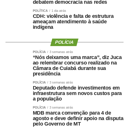
perdeu. Precisamos saber quanto músculo e quanta
debatem democracia nas redes
força ela conseguiu preservar.
POLÍTICA
1 dia atrás
CDH: violência e falta de estrutura
Emagrecer , nem sempre
ameaçam atendimento à saúde
indígena
significa melhorar a saúde ?
POLÍCIA
POLÍCIA
3 semanas atrás
“Nós deixamos uma marca”, diz Juca
Uma perda de peso mal conduzida pode incluir perda
ao relembrar concurso realizado na
Câmara de Cuiabá durante sua
significativa de massa muscular, principalmente em
presidência
pessoas mais velhas, sedentárias, submetidas a dietas
muito restritivas ou a tratamentos sem acompanhamento
POLÍCIA
3 semanas atrás
Deputado defende investimentos em
adequado.
infraestrutura sem novos custos para
a população
Mesmo com o avanço dos medicamentos para
POLÍCIA
3 semanas atrás
obesidade, o objetivo não deve ser apenas reduzir o
MDB marca convenção para 4 de
número na balança. O tratamento precisa preservar
agosto e deve definir apoio na disputa
músculo, reduzir gordura visceral, melhorar o
pelo Governo de MT