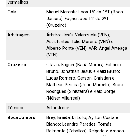
vermelhos
Gols
Miguel Merentiel, aos 15′ do 1ºT (Boca
Juniors); Fagner, aos 11′ do 2ºT
(Cruzeiro)
Arbitragem
Árbitro: Jesús Valenzuela (VEN);
Assistentes: Tulio Moreno (VEN) e
Alberto Ponte (VEN); VAR: Ángel Arteaga
(VEN)
Cruzeiro
Otávio; Fagner (Kauã Morais), Fabrício
Bruno, Jonathan Jesus e Kaiki Bruno;
Lucas Romero, Gerson, Christian e
Matheus Pereira (João Marcelo); Bruno
Rodrigues (Sinisterra) e Kaio Jorge
(Néiser Villarreal)
Técnico
Artur Jorge
Boca Juniors
Brey; Braida, Di Lollo, Ayrton Costa e
Blanco; Leandro Paredes, Tomás
Belmonte (Zeballos), Delgado e Aranda;