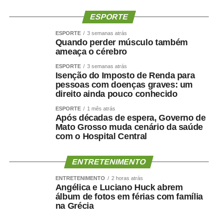
metabolismo e manter a autonomia.
ESPORTE
O paciente não deve apenas ficar mais leve. Deve
ESPORTE
3 semanas atrás
ficar
mais saudável, mais forte e funcionalmente mais
Quando perder músculo também
capaz
.
ameaça o cérebro
ESPORTE
3 semanas atrás
Por que o músculo influencia
Isenção do Imposto de Renda para
pessoas com doenças graves: um
a saúde cerebral?
direito ainda pouco conhecido
ESPORTE
1 mês atrás
A relação entre músculo e cérebro é complexa, mas
Após décadas de espera, Governo de
Mato Grosso muda cenário da saúde
alguns mecanismos ajudam a explicá-la.
com o Hospital Central
A perda muscular pode piorar a resistência à insulina,
reduzir o gasto energético, aumentar o sedentarismo e
ENTRETENIMENTO
favorecer inflamação crônica. Ao mesmo tempo, fatores
ENTRETENIMENTO
2 horas atrás
como hipertensão, diabetes, apneia do sono e colesterol
Angélica e Luciano Huck abrem
álbum de fotos em férias com família
elevado afetam os vasos sanguíneos que irrigam tanto o
na Grécia
coração quanto o cérebro.