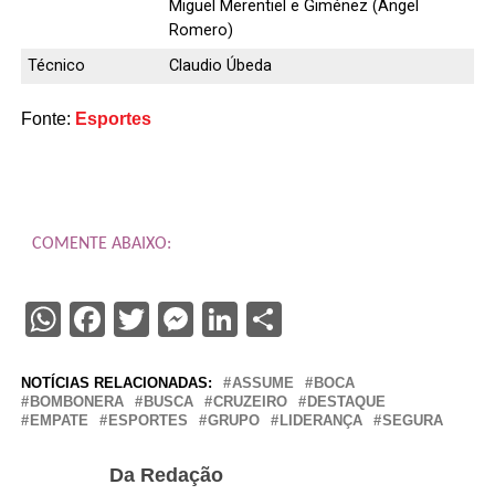
Miguel Merentiel e Giménez (Ángel
Romero)
Técnico
Claudio Úbeda
Fonte:
Esportes
COMENTE ABAIXO:
WhatsApp
Facebook
Twitter
Messenger
LinkedIn
Share
NOTÍCIAS RELACIONADAS:
ASSUME
BOCA
BOMBONERA
BUSCA
CRUZEIRO
DESTAQUE
EMPATE
ESPORTES
GRUPO
LIDERANÇA
SEGURA
Da Redação