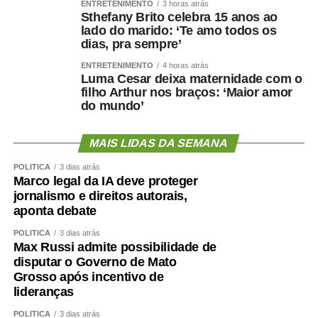
ENTRETENIMENTO
3 horas atrás
Sthefany Brito celebra 15 anos ao
Por isso, preservar músculo é muito mais do que uma
lado do marido: ‘Te amo todos os
questão estética. É uma estratégia de proteção
dias, pra sempre’
metabólica, cardiovascular, funcional e possivelmente
ENTRETENIMENTO
4 horas atrás
cognitiva.
Luma Cesar deixa maternidade com o
filho Arthur nos braços: ‘Maior amor
Como enfrentar
do mundo’
cientificamente esse problema
MAIS LIDAS DA SEMANA
?
POLÍTICA
3 dias atrás
Marco legal da IA deve proteger
jornalismo e direitos autorais,
aponta debate
O primeiro passo é avaliar mais do que o peso.
POLÍTICA
3 dias atrás
Max Russi admite possibilidade de
Circunferência abdominal, composição corporal, força de
disputar o Governo de Mato
preensão, velocidade da marcha, capacidade funcional e
Grosso após incentivo de
exames cardiometabólicos ajudam a identificar riscos que
lideranças
o IMC isolado não mostra.
POLÍTICA
3 dias atrás