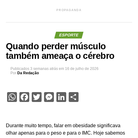
PROPAGANDA
ESPORTE
Quando perder músculo
também ameaça o cérebro
Publicados
3 semanas atrás
em
16 de julho de 2026
Por
Da Redação
WhatsApp
Facebook
Twitter
Messenger
LinkedIn
Share
Durante muito tempo, falar em obesidade significava
olhar apenas para o peso e para o IMC. Hoje sabemos