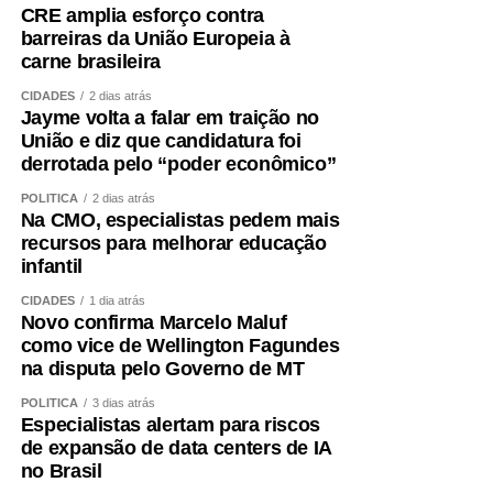
CRE amplia esforço contra
O treinamento de força deve ocupar posição central.
barreiras da União Europeia à
Caminhar é importante, mas pode não ser suficiente para
carne brasileira
preservar ou recuperar massa muscular. Exercícios
resistidos, progressivos e individualizados são
CIDADES
2 dias atrás
Jayme volta a falar em traição no
fundamentais.
União e diz que candidatura foi
derrotada pelo “poder econômico”
A alimentação também precisa garantir quantidade
adequada de proteínas e energia, distribuídas ao longo
POLÍTICA
2 dias atrás
Na CMO, especialistas pedem mais
do dia e ajustadas à idade, função renal, rotina e
recursos para melhorar educação
condição clínica.
infantil
Além disso, é essencial tratar fatores que aceleram a
CIDADES
1 dia atrás
Novo confirma Marcelo Maluf
perda muscular e o envelhecimento vascular, como
como vice de Wellington Fagundes
sedentarismo, diabetes, hipertensão, alterações do sono,
na disputa pelo Governo de MT
tabagismo e obesidade visceral.
POLÍTICA
3 dias atrás
Especialistas alertam para riscos
Envelhecer bem ,exige
de expansão de data centers de IA
no Brasil
preservar força