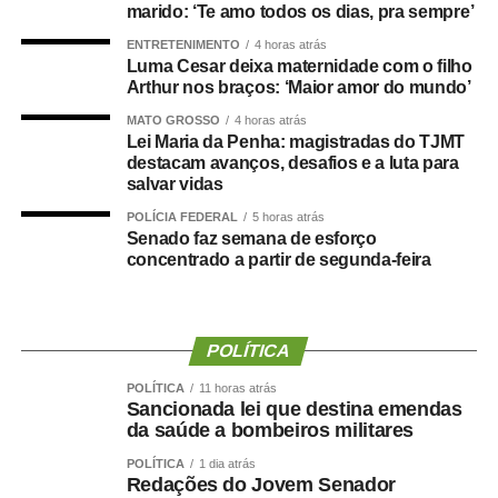
marido: ‘Te amo todos os dias, pra sempre’
ENTRETENIMENTO
4 horas atrás
Luma Cesar deixa maternidade com o filho
Arthur nos braços: ‘Maior amor do mundo’
Um grande estudo publicado na revista
Clinical
Nutrition
avaliou dados de centenas de milhares de
MATO GROSSO
4 horas atrás
pessoas e analisou a relação entre composição corporal,
Lei Maria da Penha: magistradas do TJMT
destacam avanços, desafios e a luta para
força muscular e desenvolvimento de demência.
salvar vidas
Os resultados mostraram que tanto a sarcopenia isolada
POLÍCIA FEDERAL
5 horas atrás
Senado faz semana de esforço
quanto a obesidade sarcopênica estavam associadas a
concentrado a partir de segunda-feira
um risco maior de declínio cognitivo. Um dos achados
mais relevantes foi a importância da
força de preensão
manual
, medida por dinamometria.
POLÍTICA
Quanto menor a força e quanto maior sua redução ao
POLÍTICA
11 horas atrás
longo dos anos ,maior foi o risco observado.
Sancionada lei que destina emendas
da saúde a bombeiros militares
Isso reforça uma mudança importante na forma de avaliar
POLÍTICA
1 dia atrás
a saúde:
Não basta saber quanto peso uma pessoa
Redações do Jovem Senador