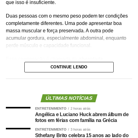
que isso é insuficiente.
Duas pessoas com o mesmo peso podem ter condições
completamente diferentes. Uma pode apresentar boa
massa muscular e força preservada. A outra pode
acumular gordura, especialmente abdominal, enquanto
perde músculo e capacidade funcional.
Essa combinação é chamada de
obesidade
sarcopênica
.
CONTINUE LENDO
Ela reúne dois problemas importantes: excesso de
gordura corporal e redução da massa ou da força
muscular. Além de aumentar o risco de fragilidade,
ÚLTIMAS NOTÍCIAS
quedas, diabetes e doenças cardiovasculares, novas
ENTRETENIMENTO
2 horas atrás
evidências mostram que essa condição também pode
Angélica e Luciano Huck abrem álbum de
estar associada a maior risco de demência.
fotos em férias com família na Grécia
ENTRETENIMENTO
3 horas atrás
O que a ciência mostra :
Sthefany Brito celebra 15 anos ao lado do