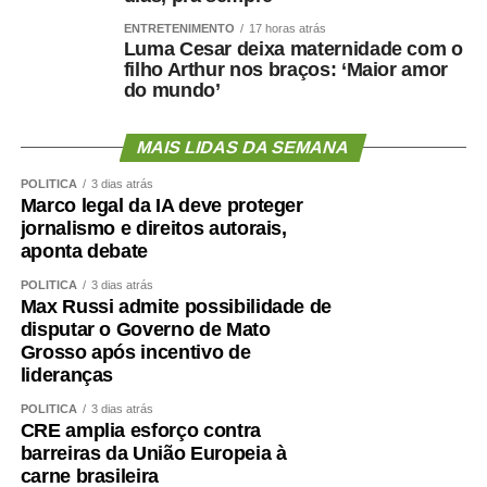
ENTRETENIMENTO
17 horas atrás
Luma Cesar deixa maternidade com o
filho Arthur nos braços: ‘Maior amor
O primeiro passo é avaliar mais do que o peso.
do mundo’
Circunferência abdominal, composição corporal, força de
preensão, velocidade da marcha, capacidade funcional e
MAIS LIDAS DA SEMANA
exames cardiometabólicos ajudam a identificar riscos que
POLÍTICA
3 dias atrás
o IMC isolado não mostra.
Marco legal da IA deve proteger
jornalismo e direitos autorais,
O treinamento de força deve ocupar posição central.
aponta debate
Caminhar é importante, mas pode não ser suficiente para
POLÍTICA
3 dias atrás
preservar ou recuperar massa muscular. Exercícios
Max Russi admite possibilidade de
resistidos, progressivos e individualizados são
disputar o Governo de Mato
fundamentais.
Grosso após incentivo de
lideranças
A alimentação também precisa garantir quantidade
POLÍTICA
3 dias atrás
adequada de proteínas e energia, distribuídas ao longo
CRE amplia esforço contra
do dia e ajustadas à idade, função renal, rotina e
barreiras da União Europeia à
condição clínica.
carne brasileira