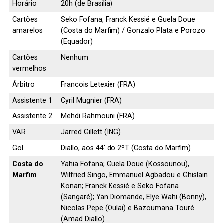
Horário
20h (de Brasília)
Cartões
Seko Fofana, Franck Kessié e Guela Doue
amarelos
(Costa do Marfim) / Gonzalo Plata e Porozo
(Equador)
Cartões
Nenhum
vermelhos
Árbitro
Francois Letexier (FRA)
Assistente 1
Cyril Mugnier (FRA)
Assistente 2
Mehdi Rahmouni (FRA)
VAR
Jarred Gillett (ING)
Gol
Diallo, aos 44′ do 2ºT (Costa do Marfim)
Costa do
Yahia Fofana; Guela Doue (Kossounou),
Marfim
Wilfried Singo, Emmanuel Agbadou e Ghislain
Konan; Franck Kessié e Seko Fofana
(Sangaré); Yan Diomande, Elye Wahi (Bonny),
Nicolas Pepe (Oulai) e Bazoumana Touré
(Amad Diallo)