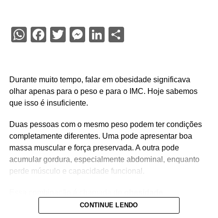
WhatsApp
Facebook
Twitter
Messenger
LinkedIn
Share
Durante muito tempo, falar em obesidade significava
olhar apenas para o peso e para o IMC. Hoje sabemos
que isso é insuficiente.
Duas pessoas com o mesmo peso podem ter condições
completamente diferentes. Uma pode apresentar boa
massa muscular e força preservada. A outra pode
acumular gordura, especialmente abdominal, enquanto
perde músculo e capacidade funcional.
Essa combinação é chamada de
obesidade
sarcopênica
.
CONTINUE LENDO