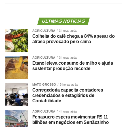
Ela reúne dois problemas importantes: excesso de
gordura corporal e redução da massa ou da força
muscular. Além de aumentar o risco de fragilidade,
ÚLTIMAS NOTÍCIAS
quedas, diabetes e doenças cardiovasculares, novas
AGRICULTURA
3 horas atrás
evidências mostram que essa condição também pode
Colheita do café chega a 84% apesar do
estar associada a maior risco de demência.
atraso provocado pelo clima
O que a ciência mostra :
AGRICULTURA
3 horas atrás
Etanol eleva consumo de milho e ajuda
sustentar produção recorde
Um grande estudo publicado na revista
Clinical
MATO GROSSO
3 horas atrás
Nutrition
avaliou dados de centenas de milhares de
Corregedoria capacita contadores
pessoas e analisou a relação entre composição corporal,
credenciados e estagiários de
força muscular e desenvolvimento de demência.
Contabilidade
AGRICULTURA
4 horas atrás
Os resultados mostraram que tanto a sarcopenia isolada
Fenasucro espera movimentar R$ 11
quanto a obesidade sarcopênica estavam associadas a
bilhões em negócios em Sertãozinho
um risco maior de declínio cognitivo. Um dos achados