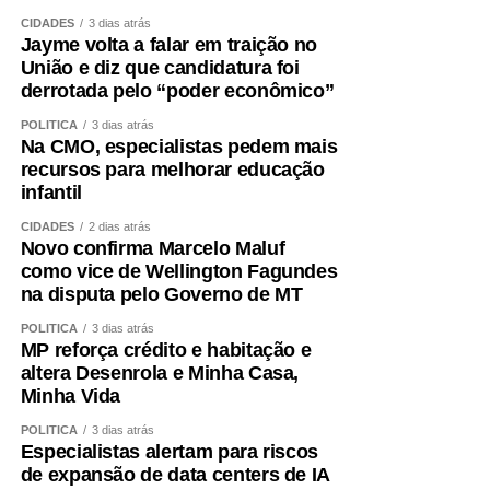
CIDADES
3 dias atrás
Além disso, é essencial tratar fatores que aceleram a
Jayme volta a falar em traição no
perda muscular e o envelhecimento vascular, como
União e diz que candidatura foi
sedentarismo, diabetes, hipertensão, alterações do sono,
derrotada pelo “poder econômico”
tabagismo e obesidade visceral.
POLÍTICA
3 dias atrás
Na CMO, especialistas pedem mais
Envelhecer bem ,exige
recursos para melhorar educação
infantil
preservar força
CIDADES
2 dias atrás
Novo confirma Marcelo Maluf
A obesidade sarcopênica mostra por que o cuidado não
como vice de Wellington Fagundes
pode ser fragmentado. Peso, metabolismo, coração,
na disputa pelo Governo de MT
músculo e cérebro fazem parte do mesmo sistema.
POLÍTICA
3 dias atrás
MP reforça crédito e habitação e
Entendemos que o acompanhamento precisa ir além da
altera Desenrola e Minha Casa,
balança. Avaliamos composição corporal, força, risco
Minha Vida
cardiovascular, alimentação, sono, rotina e capacidade
POLÍTICA
3 dias atrás
funcional para construir estratégias verdadeiramente
Especialistas alertam para riscos
individualizadas.
de expansão de data centers de IA