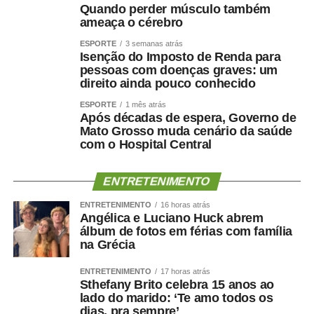
Quando perder músculo também
alguns mecanismos ajudam a explicá-la.
ameaça o cérebro
A perda muscular pode piorar a resistência à insulina,
ESPORTE
3 semanas atrás
Isenção do Imposto de Renda para
reduzir o gasto energético, aumentar o sedentarismo e
pessoas com doenças graves: um
favorecer inflamação crônica. Ao mesmo tempo, fatores
direito ainda pouco conhecido
como hipertensão, diabetes, apneia do sono e colesterol
ESPORTE
1 mês atrás
elevado afetam os vasos sanguíneos que irrigam tanto o
Após décadas de espera, Governo de
coração quanto o cérebro.
Mato Grosso muda cenário da saúde
com o Hospital Central
Por isso, preservar músculo é muito mais do que uma
questão estética. É uma estratégia de proteção
ENTRETENIMENTO
metabólica, cardiovascular, funcional e possivelmente
ENTRETENIMENTO
16 horas atrás
cognitiva.
Angélica e Luciano Huck abrem
álbum de fotos em férias com família
Como enfrentar
na Grécia
cientificamente esse problema
ENTRETENIMENTO
17 horas atrás
Sthefany Brito celebra 15 anos ao
lado do marido: ‘Te amo todos os
?
dias, pra sempre’