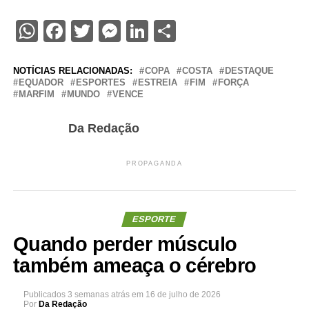
WhatsApp
Facebook
Twitter
Messenger
LinkedIn
Share
NOTÍCIAS RELACIONADAS:
COPA
COSTA
DESTAQUE
EQUADOR
ESPORTES
ESTREIA
FIM
FORÇA
MARFIM
MUNDO
VENCE
Da Redação
PROPAGANDA
ESPORTE
Quando perder músculo
também ameaça o cérebro
Publicados
3 semanas atrás
em
16 de julho de 2026
Por
Da Redação