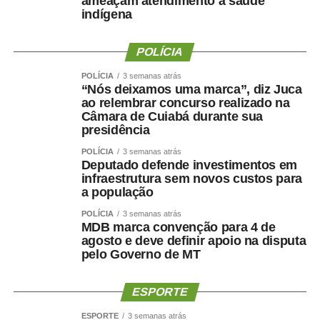
ameaçam atendimento à saúde
indígena
pessoas mais velhas, sedentárias, submetidas a dietas
muito restritivas ou a tratamentos sem acompanhamento
adequado.
POLÍCIA
POLÍCIA
3 semanas atrás
Mesmo com o avanço dos medicamentos para
“Nós deixamos uma marca”, diz Juca
obesidade, o objetivo não deve ser apenas reduzir o
ao relembrar concurso realizado na
número na balança. O tratamento precisa preservar
Câmara de Cuiabá durante sua
presidência
músculo, reduzir gordura visceral, melhorar o
metabolismo e manter a autonomia.
POLÍCIA
3 semanas atrás
Deputado defende investimentos em
infraestrutura sem novos custos para
O paciente não deve apenas ficar mais leve. Deve
a população
ficar
mais saudável, mais forte e funcionalmente mais
capaz
.
POLÍCIA
3 semanas atrás
MDB marca convenção para 4 de
agosto e deve definir apoio na disputa
Por que o músculo influencia
pelo Governo de MT
a saúde cerebral?
ESPORTE
A relação entre músculo e cérebro é complexa, mas
ESPORTE
3 semanas atrás