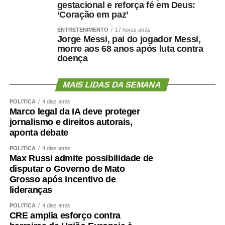
gestacional e reforça fé em Deus:
metabólica, cardiovascular, funcional e possivelmente
‘Coração em paz’
cognitiva.
ENTRETENIMENTO
17 horas atrás
Jorge Messi, pai do jogador Messi,
Como enfrentar
morre aos 68 anos após luta contra
doença
cientificamente esse problema
MAIS LIDAS DA SEMANA
?
POLÍTICA
4 dias atrás
Marco legal da IA deve proteger
jornalismo e direitos autorais,
aponta debate
O primeiro passo é avaliar mais do que o peso.
POLÍTICA
4 dias atrás
Circunferência abdominal, composição corporal, força de
Max Russi admite possibilidade de
preensão, velocidade da marcha, capacidade funcional e
disputar o Governo de Mato
exames cardiometabólicos ajudam a identificar riscos que
Grosso após incentivo de
o IMC isolado não mostra.
lideranças
POLÍTICA
4 dias atrás
O treinamento de força deve ocupar posição central.
CRE amplia esforço contra
Caminhar é importante, mas pode não ser suficiente para