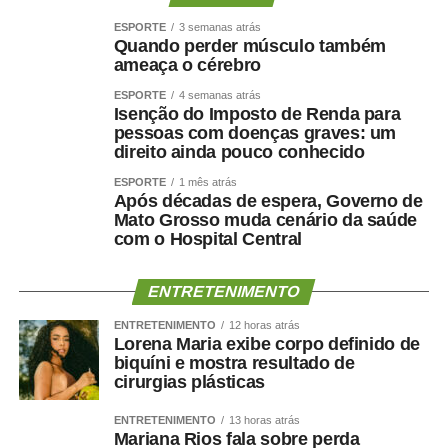
ficar
mais saudável, mais forte e funcionalmente mais
ESPORTE
3 semanas atrás
Quando perder músculo também
capaz
.
ameaça o cérebro
Por que o músculo influencia
ESPORTE
4 semanas atrás
Isenção do Imposto de Renda para
a saúde cerebral?
pessoas com doenças graves: um
direito ainda pouco conhecido
ESPORTE
1 mês atrás
A relação entre músculo e cérebro é complexa, mas
Após décadas de espera, Governo de
alguns mecanismos ajudam a explicá-la.
Mato Grosso muda cenário da saúde
com o Hospital Central
A perda muscular pode piorar a resistência à insulina,
reduzir o gasto energético, aumentar o sedentarismo e
ENTRETENIMENTO
favorecer inflamação crônica. Ao mesmo tempo, fatores
ENTRETENIMENTO
12 horas atrás
como hipertensão, diabetes, apneia do sono e colesterol
Lorena Maria exibe corpo definido de
elevado afetam os vasos sanguíneos que irrigam tanto o
biquíni e mostra resultado de
coração quanto o cérebro.
cirurgias plásticas
Por isso, preservar músculo é muito mais do que uma
ENTRETENIMENTO
13 horas atrás
Mariana Rios fala sobre perda
questão estética. É uma estratégia de proteção