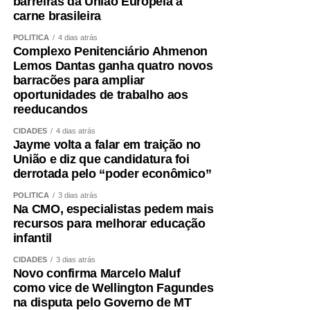
barreiras da União Europeia à
preservar ou recuperar massa muscular. Exercícios
carne brasileira
resistidos, progressivos e individualizados são
POLÍTICA
4 dias atrás
fundamentais.
Complexo Penitenciário Ahmenon
Lemos Dantas ganha quatro novos
A alimentação também precisa garantir quantidade
barracões para ampliar
adequada de proteínas e energia, distribuídas ao longo
oportunidades de trabalho aos
do dia e ajustadas à idade, função renal, rotina e
reeducandos
condição clínica.
CIDADES
4 dias atrás
Jayme volta a falar em traição no
Além disso, é essencial tratar fatores que aceleram a
União e diz que candidatura foi
perda muscular e o envelhecimento vascular, como
derrotada pelo “poder econômico”
sedentarismo, diabetes, hipertensão, alterações do sono,
POLÍTICA
3 dias atrás
tabagismo e obesidade visceral.
Na CMO, especialistas pedem mais
recursos para melhorar educação
Envelhecer bem ,exige
infantil
CIDADES
3 dias atrás
preservar força
Novo confirma Marcelo Maluf
como vice de Wellington Fagundes
na disputa pelo Governo de MT
A obesidade sarcopênica mostra por que o cuidado não