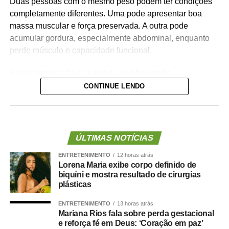
Duas pessoas com o mesmo peso podem ter condições
completamente diferentes. Uma pode apresentar boa
massa muscular e força preservada. A outra pode
acumular gordura, especialmente abdominal, enquanto
perde músculo e capacidade funcional.
Essa combinação é chamada de
obesidade
sarcopênica
.
CONTINUE LENDO
Ela reúne dois problemas importantes: excesso de
gordura corporal e redução da massa ou da força
muscular. Além de aumentar o risco de fragilidade,
ÚLTIMAS NOTÍCIAS
quedas, diabetes e doenças cardiovasculares, novas
ENTRETENIMENTO
12 horas atrás
evidências mostram que essa condição também pode
Lorena Maria exibe corpo definido de
estar associada a maior risco de demência.
biquíni e mostra resultado de cirurgias
plásticas
O que a ciência mostra :
ENTRETENIMENTO
13 horas atrás
Mariana Rios fala sobre perda gestacional
e reforça fé em Deus: ‘Coração em paz’