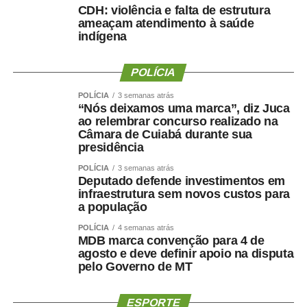
CDH: violência e falta de estrutura
Emagrecer , nem sempre
ameaçam atendimento à saúde
indígena
significa melhorar a saúde ?
POLÍCIA
POLÍCIA
3 semanas atrás
“Nós deixamos uma marca”, diz Juca
Uma perda de peso mal conduzida pode incluir perda
ao relembrar concurso realizado na
significativa de massa muscular, principalmente em
Câmara de Cuiabá durante sua
presidência
pessoas mais velhas, sedentárias, submetidas a dietas
muito restritivas ou a tratamentos sem acompanhamento
POLÍCIA
3 semanas atrás
adequado.
Deputado defende investimentos em
infraestrutura sem novos custos para
a população
Mesmo com o avanço dos medicamentos para
obesidade, o objetivo não deve ser apenas reduzir o
POLÍCIA
4 semanas atrás
MDB marca convenção para 4 de
número na balança. O tratamento precisa preservar
agosto e deve definir apoio na disputa
músculo, reduzir gordura visceral, melhorar o
pelo Governo de MT
metabolismo e manter a autonomia.
ESPORTE
O paciente não deve apenas ficar mais leve. Deve