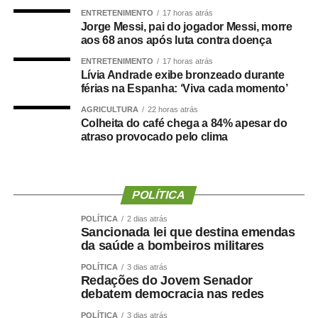
ENTRETENIMENTO
17 horas atrás
Um grande estudo publicado na revista
Clinical
Jorge Messi, pai do jogador Messi, morre
Nutrition
avaliou dados de centenas de milhares de
aos 68 anos após luta contra doença
pessoas e analisou a relação entre composição corporal,
ENTRETENIMENTO
17 horas atrás
força muscular e desenvolvimento de demência.
Lívia Andrade exibe bronzeado durante
férias na Espanha: ‘Viva cada momento’
Os resultados mostraram que tanto a sarcopenia isolada
AGRICULTURA
22 horas atrás
quanto a obesidade sarcopênica estavam associadas a
Colheita do café chega a 84% apesar do
atraso provocado pelo clima
um risco maior de declínio cognitivo. Um dos achados
mais relevantes foi a importância da
força de preensão
manual
, medida por dinamometria.
POLÍTICA
Quanto menor a força e quanto maior sua redução ao
longo dos anos ,maior foi o risco observado.
POLÍTICA
2 dias atrás
Sancionada lei que destina emendas
da saúde a bombeiros militares
Isso reforça uma mudança importante na forma de avaliar
a saúde:
Não basta saber quanto peso uma pessoa
POLÍTICA
3 dias atrás
Redações do Jovem Senador
perdeu. Precisamos saber quanto músculo e quanta
debatem democracia nas redes
força ela conseguiu preservar.
POLÍTICA
3 dias atrás