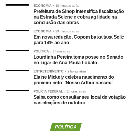
ECONOMIA
10 minutos atrás
evidências mostram que essa condição também pode
Prefeitura de Sinop intensifica fiscalização
estar associada a maior risco de demência.
na Estrada Selene e cobra agilidade na
conclusão das obras
O que a ciência mostra :
ECONOMIA
29 minutos atrás
Em nova redução, Copom baixa taxa Selic
para 14% ao ano
POLÍTICA
1 hora atrás
Lourdinha Pereira toma posse no Senado
Um grande estudo publicado na revista
Clinical
no lugar de Ana Paula Lobato
Nutrition
avaliou dados de centenas de milhares de
pessoas e analisou a relação entre composição corporal,
ENTRETENIMENTO
2 horas atrás
Elaine Mickely celebra nascimento do
força muscular e desenvolvimento de demência.
primeiro neto: ‘Nosso Arthur nasceu’
Os resultados mostraram que tanto a sarcopenia isolada
POLÍCIA FEDERAL
2 horas atrás
Saiba como consultar seu local de votação
quanto a obesidade sarcopênica estavam associadas a
nas eleições de outubro
um risco maior de declínio cognitivo. Um dos achados
mais relevantes foi a importância da
força de preensão
manual
, medida por dinamometria.
POLÍTICA