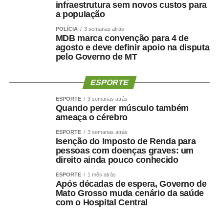
infraestrutura sem novos custos para
Mesmo com o avanço dos medicamentos para
a população
obesidade, o objetivo não deve ser apenas reduzir o
POLÍCIA
3 semanas atrás
número na balança. O tratamento precisa preservar
MDB marca convenção para 4 de
músculo, reduzir gordura visceral, melhorar o
agosto e deve definir apoio na disputa
pelo Governo de MT
metabolismo e manter a autonomia.
O paciente não deve apenas ficar mais leve. Deve
ESPORTE
ficar
mais saudável, mais forte e funcionalmente mais
ESPORTE
3 semanas atrás
capaz
.
Quando perder músculo também
ameaça o cérebro
Por que o músculo influencia
ESPORTE
3 semanas atrás
Isenção do Imposto de Renda para
a saúde cerebral?
pessoas com doenças graves: um
direito ainda pouco conhecido
A relação entre músculo e cérebro é complexa, mas
ESPORTE
1 mês atrás
Após décadas de espera, Governo de
alguns mecanismos ajudam a explicá-la.
Mato Grosso muda cenário da saúde
com o Hospital Central
A perda muscular pode piorar a resistência à insulina,
reduzir o gasto energético, aumentar o sedentarismo e