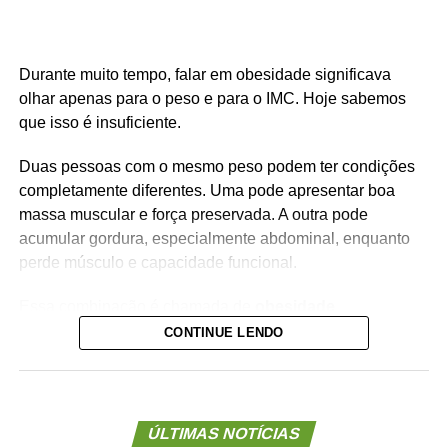
Durante muito tempo, falar em obesidade significava
olhar apenas para o peso e para o IMC. Hoje sabemos
que isso é insuficiente.
Duas pessoas com o mesmo peso podem ter condições
completamente diferentes. Uma pode apresentar boa
massa muscular e força preservada. A outra pode
acumular gordura, especialmente abdominal, enquanto
perde músculo e capacidade funcional.
Essa combinação é chamada de
obesidade
sarcopênica
.
CONTINUE LENDO
Ela reúne dois problemas importantes: excesso de
gordura corporal e redução da massa ou da força
muscular. Além de aumentar o risco de fragilidade,
ÚLTIMAS NOTÍCIAS
quedas, diabetes e doenças cardiovasculares, novas