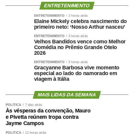
ENTRETENIMENTO
favorecer inflamação crônica. Ao mesmo tempo, fatores
como hipertensão, diabetes, apneia do sono e colesterol
ENTRETENIMENTO
2 horas atrás
Elaine Mickely celebra nascimento do
elevado afetam os vasos sanguíneos que irrigam tanto o
primeiro neto: ‘Nosso Arthur nasceu’
coração quanto o cérebro.
ENTRETENIMENTO
3 horas atrás
Velhos Bandidos vence como Melhor
Por isso, preservar músculo é muito mais do que uma
Comédia no Prêmio Grande Otelo
questão estética. É uma estratégia de proteção
2026
metabólica, cardiovascular, funcional e possivelmente
ENTRETENIMENTO
5 horas atrás
cognitiva.
Gracyanne Barbosa vive momento
especial ao lado do namorado em
Como enfrentar
viagem à Itália
cientificamente esse problema
MAIS LIDAS DA SEMANA
?
POLÍTICA
7 dias atrás
Às vésperas da convenção, Mauro
e Pivetta reúnem tropa contra
Jayme Campos
O primeiro passo é avaliar mais do que o peso.
POLÍTICA
12 horas atrás