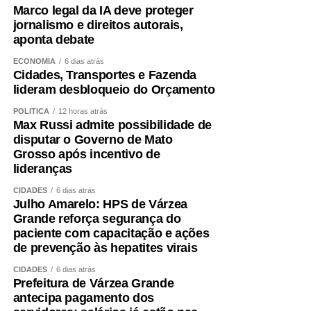
Marco legal da IA deve proteger
Circunferência abdominal, composição corporal, força de
jornalismo e direitos autorais,
preensão, velocidade da marcha, capacidade funcional e
aponta debate
exames cardiometabólicos ajudam a identificar riscos que
o IMC isolado não mostra.
ECONOMIA
6 dias atrás
Cidades, Transportes e Fazenda
lideram desbloqueio do Orçamento
O treinamento de força deve ocupar posição central.
Caminhar é importante, mas pode não ser suficiente para
POLÍTICA
12 horas atrás
preservar ou recuperar massa muscular. Exercícios
Max Russi admite possibilidade de
disputar o Governo de Mato
resistidos, progressivos e individualizados são
Grosso após incentivo de
fundamentais.
lideranças
A alimentação também precisa garantir quantidade
CIDADES
6 dias atrás
Julho Amarelo: HPS de Várzea
adequada de proteínas e energia, distribuídas ao longo
Grande reforça segurança do
do dia e ajustadas à idade, função renal, rotina e
paciente com capacitação e ações
condição clínica.
de prevenção às hepatites virais
Além disso, é essencial tratar fatores que aceleram a
CIDADES
6 dias atrás
Prefeitura de Várzea Grande
perda muscular e o envelhecimento vascular, como
antecipa pagamento dos
sedentarismo, diabetes, hipertensão, alterações do sono,