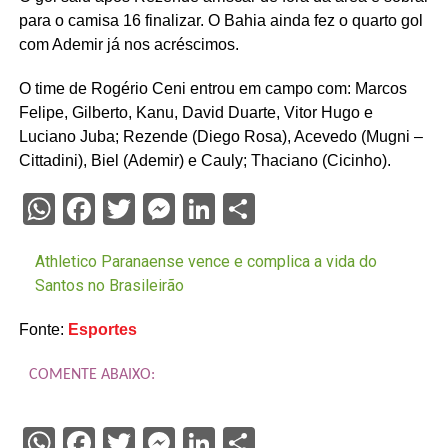
para o camisa 16 finalizar. O Bahia ainda fez o quarto gol
com Ademir já nos acréscimos.
O time de Rogério Ceni entrou em campo com: Marcos
Felipe, Gilberto, Kanu, David Duarte, Vitor Hugo e
Luciano Juba; Rezende (Diego Rosa), Acevedo (Mugni –
Cittadini), Biel (Ademir) e Cauly; Thaciano (Cicinho).
WhatsApp
Facebook
Twitter
Messenger
LinkedIn
Share
Athletico Paranaense vence e complica a vida do
Santos no Brasileirão
Fonte:
Esportes
COMENTE ABAIXO:
WhatsApp
Facebook
Twitter
Messenger
LinkedIn
Share