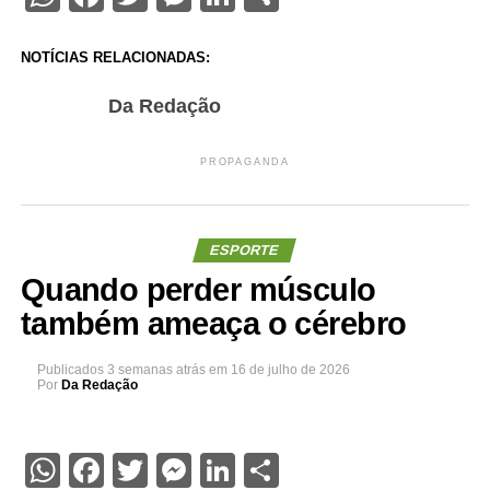
NOTÍCIAS RELACIONADAS:
Da Redação
PROPAGANDA
ESPORTE
Quando perder músculo
também ameaça o cérebro
Publicados
3 semanas atrás
em
16 de julho de 2026
Por
Da Redação
WhatsApp
Facebook
Twitter
Messenger
LinkedIn
Share