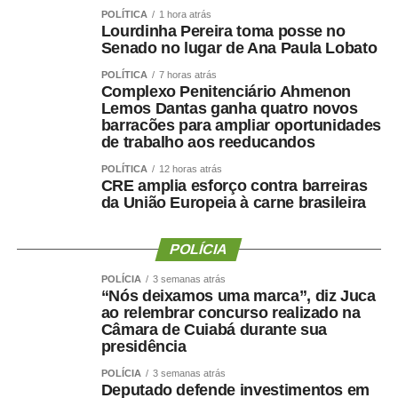
Quanto menor a força e quanto maior sua redução ao
POLÍTICA
1 hora atrás
longo dos anos ,maior foi o risco observado.
Lourdinha Pereira toma posse no
Senado no lugar de Ana Paula Lobato
Isso reforça uma mudança importante na forma de avaliar
POLÍTICA
7 horas atrás
a saúde:
Não basta saber quanto peso uma pessoa
Complexo Penitenciário Ahmenon
perdeu. Precisamos saber quanto músculo e quanta
Lemos Dantas ganha quatro novos
barracões para ampliar oportunidades
força ela conseguiu preservar.
de trabalho aos reeducandos
Emagrecer , nem sempre
POLÍTICA
12 horas atrás
CRE amplia esforço contra barreiras
da União Europeia à carne brasileira
significa melhorar a saúde ?
POLÍCIA
POLÍCIA
3 semanas atrás
Uma perda de peso mal conduzida pode incluir perda
“Nós deixamos uma marca”, diz Juca
ao relembrar concurso realizado na
significativa de massa muscular, principalmente em
Câmara de Cuiabá durante sua
pessoas mais velhas, sedentárias, submetidas a dietas
presidência
muito restritivas ou a tratamentos sem acompanhamento
POLÍCIA
3 semanas atrás
adequado.
Deputado defende investimentos em