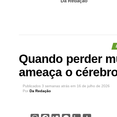
Da Redação
Quando perder m
ameaça o cérebr
Publicados
3 semanas atrás
em
16 de julho de 2026
Por
Da Redação