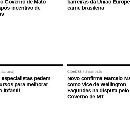
 o Governo de Mato
barreiras da União Europe
pós incentivo de
carne brasileira
significa melhorar a saúde ?
as
luir perda significativa de massa muscular,
dentárias, submetidas a dietas muito restritivas
adequado.
ra obesidade, o objetivo não deve ser apenas
 dias atrás
CIDADES
3 dias atrás
 especialistas pedem
Novo confirma Marcelo Ma
o precisa preservar músculo, reduzir gordura
ursos para melhorar
como vice de Wellington
r a autonomia.
 infantil
Fagundes na disputa pelo
Governo de MT
ve. Deve ficar
mais saudável, mais forte e
ncia a saúde cerebral?