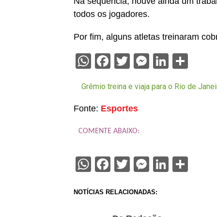
Na sequência, houve ainda um traba
todos os jogadores.
Por fim, alguns atletas treinaram cob
WhatsApp
Facebook
Twitter
Messenge
Linked
Sha
Grêmio treina e viaja para o Rio de Jane
Fonte:
Esportes
COMENTE ABAIXO:
WhatsApp
Facebook
Twitter
Messenge
Linked
Sha
NOTÍCIAS RELACIONADAS: