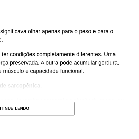
significava olhar apenas para o peso e para o
e.
er condições completamente diferentes. Uma
rça preservada. A outra pode acumular gordura,
 músculo e capacidade funcional.
de sarcopênica
.
xcesso de gordura corporal e redução da massa ou
sco de fragilidade, quedas, diabetes e doenças
TINUE LENDO
tram que essa condição também pode estar