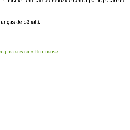
lho técnico em campo reduzido com a participação de
ranças de pênalti.
r
In
re
iro para encarar o Fluminense
r
In
re