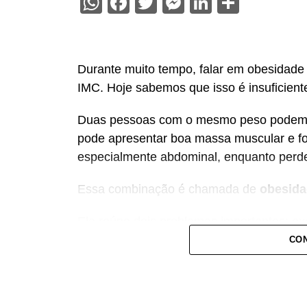
WhatsApp
Facebook
Twitter
Messenger
LinkedIn
Share
Durante muito tempo, falar em obesidade 
IMC. Hoje sabemos que isso é insuficient
Duas pessoas com o mesmo peso podem t
pode apresentar boa massa muscular e fo
especialmente abdominal, enquanto perde
Essa combinação é chamada de
obesida
Ela reúne dois problemas importantes: e
da força muscular. Além de aumentar o ri
CON
cardiovasculares, novas evidências mos
associada a maior risco de demência.