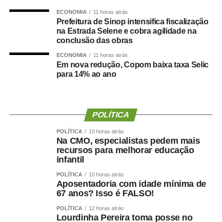
Nutrition
avaliou dados de centenas de milhares de
ECONOMIA
11 horas atrás
pessoas e analisou a relação entre composição corporal,
Prefeitura de Sinop intensifica fiscalização
na Estrada Selene e cobra agilidade na
força muscular e desenvolvimento de demência.
conclusão das obras
Os resultados mostraram que tanto a sarcopenia isolada
ECONOMIA
11 horas atrás
Em nova redução, Copom baixa taxa Selic
quanto a obesidade sarcopênica estavam associadas a
para 14% ao ano
um risco maior de declínio cognitivo. Um dos achados
mais relevantes foi a importância da
força de preensão
manual
, medida por dinamometria.
POLÍTICA
Quanto menor a força e quanto maior sua redução ao
POLÍTICA
10 horas atrás
longo dos anos ,maior foi o risco observado.
Na CMO, especialistas pedem mais
recursos para melhorar educação
Isso reforça uma mudança importante na forma de avaliar
infantil
a saúde:
Não basta saber quanto peso uma pessoa
POLÍTICA
10 horas atrás
perdeu. Precisamos saber quanto músculo e quanta
Aposentadoria com idade mínima de
67 anos? Isso é FALSO!
força ela conseguiu preservar.
POLÍTICA
12 horas atrás
Emagrecer , nem sempre
Lourdinha Pereira toma posse no