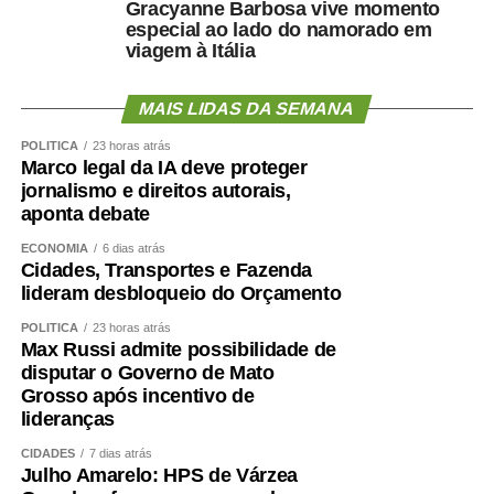
Gracyanne Barbosa vive momento
cognitiva.
especial ao lado do namorado em
viagem à Itália
Como enfrentar
cientificamente esse problema
MAIS LIDAS DA SEMANA
POLÍTICA
23 horas atrás
?
Marco legal da IA deve proteger
jornalismo e direitos autorais,
aponta debate
ECONOMIA
6 dias atrás
O primeiro passo é avaliar mais do que o peso.
Cidades, Transportes e Fazenda
Circunferência abdominal, composição corporal, força de
lideram desbloqueio do Orçamento
preensão, velocidade da marcha, capacidade funcional e
POLÍTICA
23 horas atrás
exames cardiometabólicos ajudam a identificar riscos que
Max Russi admite possibilidade de
o IMC isolado não mostra.
disputar o Governo de Mato
Grosso após incentivo de
lideranças
O treinamento de força deve ocupar posição central.
Caminhar é importante, mas pode não ser suficiente para
CIDADES
7 dias atrás
preservar ou recuperar massa muscular. Exercícios
Julho Amarelo: HPS de Várzea