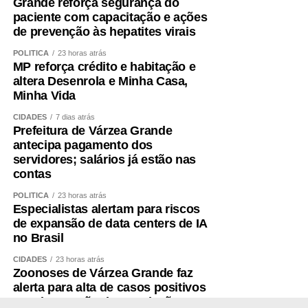
Grande reforça segurança do
resistidos, progressivos e individualizados são
paciente com capacitação e ações
fundamentais.
de prevenção às hepatites virais
A alimentação também precisa garantir quantidade
POLÍTICA
23 horas atrás
adequada de proteínas e energia, distribuídas ao longo
MP reforça crédito e habitação e
altera Desenrola e Minha Casa,
do dia e ajustadas à idade, função renal, rotina e
Minha Vida
condição clínica.
CIDADES
7 dias atrás
Além disso, é essencial tratar fatores que aceleram a
Prefeitura de Várzea Grande
antecipa pagamento dos
perda muscular e o envelhecimento vascular, como
servidores; salários já estão nas
sedentarismo, diabetes, hipertensão, alterações do sono,
contas
tabagismo e obesidade visceral.
POLÍTICA
23 horas atrás
Especialistas alertam para riscos
Envelhecer bem ,exige
de expansão de data centers de IA
preservar força
no Brasil
CIDADES
23 horas atrás
Zoonoses de Várzea Grande faz
A obesidade sarcopênica mostra por que o cuidado não
alerta para alta de casos positivos
pode ser fragmentado. Peso, metabolismo, coração,
e pede atenção da população aos