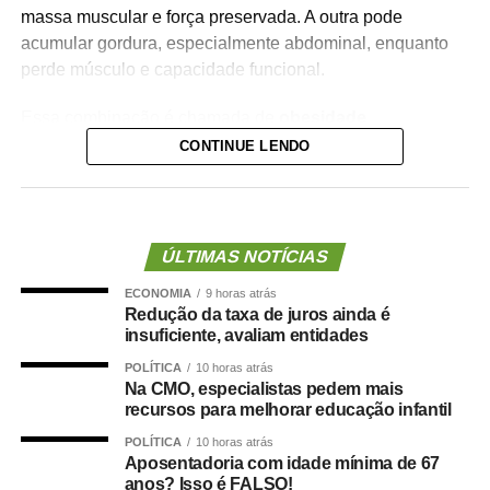
massa muscular e força preservada. A outra pode
acumular gordura, especialmente abdominal, enquanto
perde músculo e capacidade funcional.
Essa combinação é chamada de
obesidade
sarcopênica
.
CONTINUE LENDO
Ela reúne dois problemas importantes: excesso de
gordura corporal e redução da massa ou da força
muscular. Além de aumentar o risco de fragilidade,
ÚLTIMAS NOTÍCIAS
quedas, diabetes e doenças cardiovasculares, novas
ECONOMIA
9 horas atrás
evidências mostram que essa condição também pode
Redução da taxa de juros ainda é
estar associada a maior risco de demência.
insuficiente, avaliam entidades
POLÍTICA
10 horas atrás
O que a ciência mostra :
Na CMO, especialistas pedem mais
recursos para melhorar educação infantil
POLÍTICA
10 horas atrás
Aposentadoria com idade mínima de 67
anos? Isso é FALSO!
Um grande estudo publicado na revista
Clinical