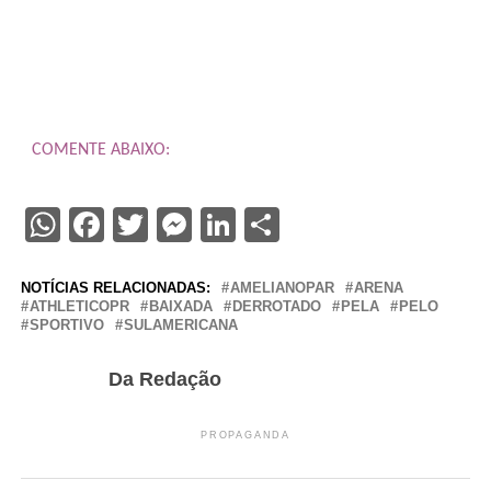
COMENTE ABAIXO:
WhatsApp
Facebook
Twitter
Messenger
LinkedIn
Share
NOTÍCIAS RELACIONADAS:
AMELIANOPAR
ARENA
ATHLETICOPR
BAIXADA
DERROTADO
PELA
PELO
SPORTIVO
SULAMERICANA
Da Redação
PROPAGANDA