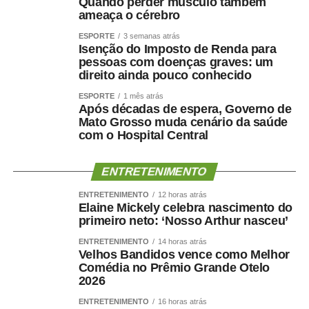
Quando perder músculo também
capaz
.
ameaça o cérebro
ESPORTE
3 semanas atrás
Por que o músculo influencia
Isenção do Imposto de Renda para
pessoas com doenças graves: um
a saúde cerebral?
direito ainda pouco conhecido
ESPORTE
1 mês atrás
A relação entre músculo e cérebro é complexa, mas
Após décadas de espera, Governo de
Mato Grosso muda cenário da saúde
alguns mecanismos ajudam a explicá-la.
com o Hospital Central
A perda muscular pode piorar a resistência à insulina,
reduzir o gasto energético, aumentar o sedentarismo e
ENTRETENIMENTO
favorecer inflamação crônica. Ao mesmo tempo, fatores
ENTRETENIMENTO
12 horas atrás
como hipertensão, diabetes, apneia do sono e colesterol
Elaine Mickely celebra nascimento do
primeiro neto: ‘Nosso Arthur nasceu’
elevado afetam os vasos sanguíneos que irrigam tanto o
coração quanto o cérebro.
ENTRETENIMENTO
14 horas atrás
Velhos Bandidos vence como Melhor
Comédia no Prêmio Grande Otelo
Por isso, preservar músculo é muito mais do que uma
2026
questão estética. É uma estratégia de proteção
metabólica, cardiovascular, funcional e possivelmente
ENTRETENIMENTO
16 horas atrás