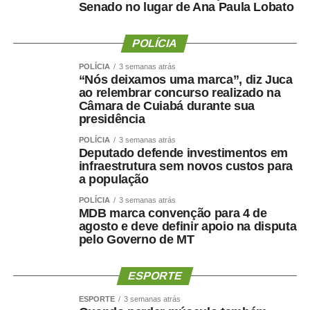
Senado no lugar de Ana Paula Lobato
significa melhorar a saúde ?
POLÍCIA
POLÍCIA
3 semanas atrás
“Nós deixamos uma marca”, diz Juca
Uma perda de peso mal conduzida pode incluir perda
ao relembrar concurso realizado na
Câmara de Cuiabá durante sua
significativa de massa muscular, principalmente em
presidência
pessoas mais velhas, sedentárias, submetidas a dietas
muito restritivas ou a tratamentos sem acompanhamento
POLÍCIA
3 semanas atrás
Deputado defende investimentos em
adequado.
infraestrutura sem novos custos para
a população
Mesmo com o avanço dos medicamentos para
POLÍCIA
3 semanas atrás
obesidade, o objetivo não deve ser apenas reduzir o
MDB marca convenção para 4 de
número na balança. O tratamento precisa preservar
agosto e deve definir apoio na disputa
músculo, reduzir gordura visceral, melhorar o
pelo Governo de MT
metabolismo e manter a autonomia.
ESPORTE
O paciente não deve apenas ficar mais leve. Deve
ESPORTE
3 semanas atrás
ficar
mais saudável, mais forte e funcionalmente mais