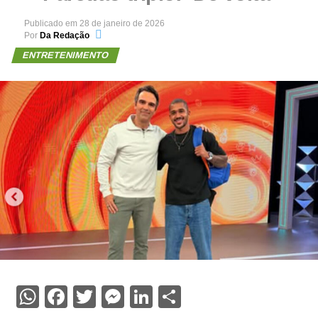
Publicado em
28 de janeiro de 2026
Por
Da Redação
ENTRETENIMENTO
WhatsApp
Facebook
Twitter
Messenger
LinkedIn
Share