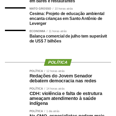
em bares e restaurantes
COMENTE ABAIXO:
MATO GROSSO
10 horas atrás
Cesima: Projeto de educação ambiental
WhatsApp
Facebook
encanta crianças em Santo Antônio de
Twitter
Messenger
LinkedIn
Share
Leverger
ECONOMIA
11 horas atrás
Balança comercial de julho tem superávit
de US$ 7 bilhões
POLÍTICA
POLÍTICA
12 horas atrás
Redações do Jovem Senador
debatem democracia nas redes
POLÍTICA
14 horas atrás
CDH: violência e falta de estrutura
ameaçam atendimento à saúde
indígena
POLÍTICA
1 dia atrás
Na CMO, especialistas pedem mais