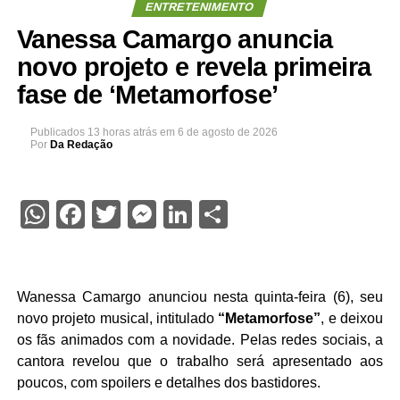
ENTRETENIMENTO
Vanessa Camargo anuncia
novo projeto e revela primeira
fase de ‘Metamorfose’
Publicados
13 horas atrás
em
6 de agosto de 2026
Por
Da Redação
WhatsApp
Facebook
Twitter
Messenger
LinkedIn
Share
Wanessa Camargo anunciou nesta quinta-feira (6), seu
novo projeto musical, intitulado
“Metamorfose”
, e deixou
os fãs animados com a novidade. Pelas redes sociais, a
cantora revelou que o trabalho será apresentado aos
poucos, com spoilers e detalhes dos bastidores.