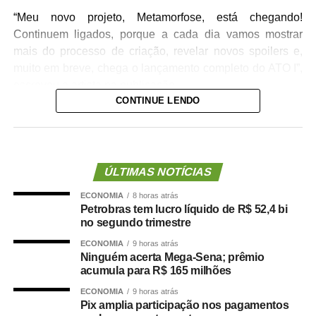
“Meu novo projeto, Metamorfose, está chegando!
Continuem ligados, porque a cada dia vamos mostrar
mais do processo de criação, revelar novos spoilers e,
muito em breve, chega o lançamento completo do ATO I”,
escreveu a artista na publicação.
CONTINUE LENDO
A cantora ainda convidou o público a acompanhar essa
nova fase da carreira e marcou o início da divulgação
com a hashtag
#Metamorfose
, prometendo novidades
nos próximos dias. Confira abaixo:
ÚLTIMAS NOTÍCIAS
ECONOMIA
8 horas atrás
Petrobras tem lucro líquido de R$ 52,4 bi
no segundo trimestre
ECONOMIA
9 horas atrás
Ninguém acerta Mega-Sena; prêmio
acumula para R$ 165 milhões
ECONOMIA
9 horas atrás
TOP FAMOSOS
Pix amplia participação nos pagamentos