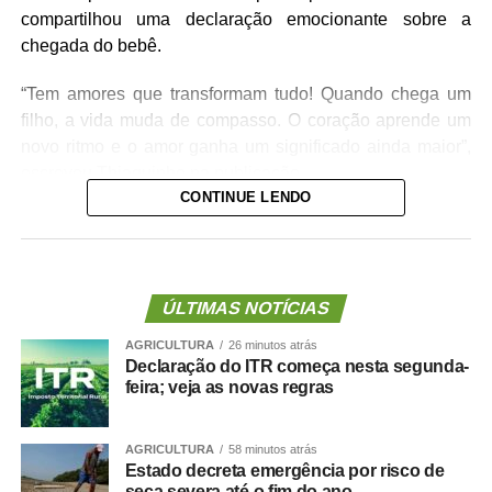
compartilhou uma declaração emocionante sobre a
chegada do bebê.
“Tem amores que transformam tudo! Quando chega um
filho, a vida muda de compasso. O coração aprende um
novo ritmo e o amor ganha um significado ainda maior”,
escreveu Thiaguinho na publicação.
CONTINUE LENDO
Na mensagem, o cantor também desejou um feliz Dia dos
Pais a todos que vivem a experiência da paternidade.
“Que nunca faltem momentos para construir memórias ao
lado de quem faz o coração bater mais forte!”, declarou.
ÚLTIMAS NOTÍCIAS
AGRICULTURA
26 minutos atrás
Declaração do ITR começa nesta segunda-
feira; veja as novas regras
https://www.instagram.com/stories/thiaguinho/39597697
hl=pt-br
AGRICULTURA
58 minutos atrás
Estado decreta emergência por risco de
seca severa até o fim do ano