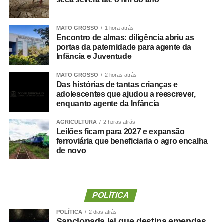
MATO GROSSO
1 hora atrás
Encontro de almas: diligência abriu as
portas da paternidade para agente da
Infância e Juventude
MATO GROSSO
2 horas atrás
Das histórias de tantas crianças e
Ver essa foto no Instagram
adolescentes que ajudou a reescrever,
enquanto agente da Infância
AGRICULTURA
2 horas atrás
Leilões ficam para 2027 e expansão
ferroviária que beneficiaria o agro encalha
de novo
Um post compartilhado por Thiago André (@thiaguinho)
O post
Thiaguinho celebra primeiro Dia dos Pais ao
lado de Bento: ‘A vida muda de compasso
apareceu
primeiro em
TOP FAMOSOS
.
POLÍTICA
POLÍTICA
2 dias atrás
Sancionada lei que destina emendas