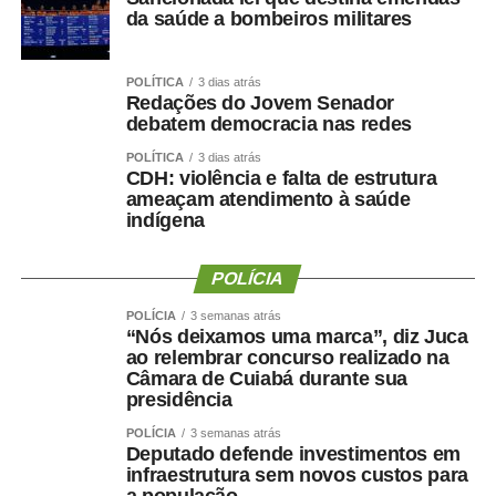
da saúde a bombeiros militares
TOP FAMOSOS
POLÍTICA
3 dias atrás
Redações do Jovem Senador
debatem democracia nas redes
COMENTE ABAIXO:
POLÍTICA
3 dias atrás
CDH: violência e falta de estrutura
ameaçam atendimento à saúde
WhatsApp
Facebook
Twitter
Messenger
LinkedIn
Share
indígena
POLÍCIA
POLÍCIA
3 semanas atrás
“Nós deixamos uma marca”, diz Juca
ao relembrar concurso realizado na
Câmara de Cuiabá durante sua
presidência
POLÍCIA
3 semanas atrás
Deputado defende investimentos em
infraestrutura sem novos custos para
a população