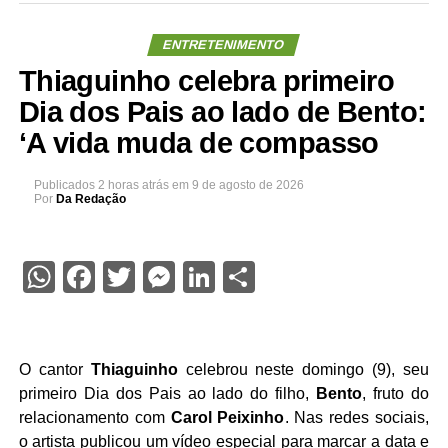
ENTRETENIMENTO
Thiaguinho celebra primeiro
Dia dos Pais ao lado de Bento:
‘A vida muda de compasso
Publicados
2 horas atrás
em
9 de agosto de 2026
Por
Da Redação
WhatsApp
Facebook
Twitter
Messenger
LinkedIn
Share
O cantor
Thiaguinho
celebrou neste domingo (9), seu
primeiro Dia dos Pais ao lado do filho,
Bento
, fruto do
relacionamento com
Carol Peixinho
. Nas redes sociais,
o artista publicou um vídeo especial para marcar a data e