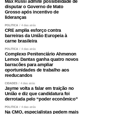
Max Russi admite possibilidade de
disputar o Governo de Mato
Grosso após incentivo de
lideranças
POLÍTICA
4 dias atrás
CRE amplia esforço contra
barreiras da União Europeia à
carne brasileira
POLÍTICA
4 dias atrás
Complexo Penitenciário Ahmenon
Lemos Dantas ganha quatro novos
barracões para ampliar
oportunidades de trabalho aos
reeducandos
CIDADES
4 dias atrás
Jayme volta a falar em traição no
União e diz que candidatura foi
derrotada pelo “poder econômico”
POLÍTICA
4 dias atrás
Na CMO, especialistas pedem mais