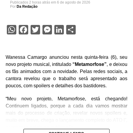
Publicados
2 horas atrás
em
6 de agosto de 2026
Por
Da Redação
WhatsApp
Facebook
Twitter
Messenger
LinkedIn
Share
Wanessa Camargo anunciou nesta quinta-feira (6), seu
novo projeto musical, intitulado
“Metamorfose”
, e deixou
os fãs animados com a novidade. Pelas redes sociais, a
cantora revelou que o trabalho será apresentado aos
poucos, com spoilers e detalhes dos bastidores.
“Meu novo projeto, Metamorfose, está chegando!
Continuem ligados, porque a cada dia vamos mostrar
mais do processo de criação, revelar novos spoilers e,
muito em breve, chega o lançamento completo do ATO I”,
escreveu a artista na publicação.