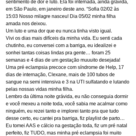
sentimento de dor e luto. Ela foi internada, ainda grávida,
em São Paulo, em janeiro deste ano. “Sofia 02/02 às
15:03 Nosso milagre nasceu! Dia 05/02 minha filha
amada nos deixou.
Um luto e uma dor que eu nunca tinha visto igual.
Vivi os dias mais difíceis da minha vida. Eu senti cada
chutinho, eu conversei com a barriga, eu idealizei e
sonhei tantas coisas lindas pra gente… foram 25
semanas e 4 dias de um gestação muuuito desejada!
Uma pré eclampsia precoce com síndrome de Help, 17
dias de internação, Clexane, mais de 100 tubos de
sangue na semi intensiva e 3 na UTI sulfatando e lutando
pelas nossas vidas minha filha.
Lembro da última noite grávida, eu não conseguia dormir
e você mexeu a noite toda, você sabia me acalmar como
ninguém, eu rezei tanto e implorei tanto pra que tudo
desse certo, eu cantei pra barriga, fiz playlist de parto…
Eu tomei AAS e cálcio na gestação toda, fiz um pré natal
perfeito, fiz TUDO, mas minha pré eclampsia foi muito