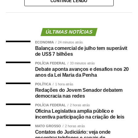
CONTINUE LENDO
A cantora ainda convidou o público a acompanhar essa
nova fase da carreira e marcou o início da divulgação
com a hashtag
#Metamorfose
, prometendo novidades
nos próximos dias. Confira abaixo:
ÚLTIMAS NOTÍCIAS
ECONOMIA
24 minutos atrás
Balança comercial de julho tem superávit
de US$ 7 bilhões
POLÍCIA FEDERAL
33 minutos atrás
Debate aponta avanços e desafios nos 20
anos da Lei Maria da Penha
POLÍTICA
1 hora atrás
TOP FAMOSOS
Redações do Jovem Senador debatem
democracia nas redes
COMENTE ABAIXO:
POLÍCIA FEDERAL
2 horas atrás
Oficina Legislativa amplia público e
WhatsApp
Facebook
incentiva participação na criação de leis
Twitter
Messenger
LinkedIn
Share
MATO GROSSO
2 horas atrás
Contatos do Judiciário: veja onde
encontrar telefones e canais de