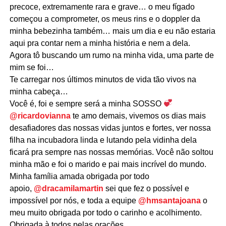
precoce, extremamente rara e grave… o meu fígado
começou a comprometer, os meus rins e o doppler da
minha bebezinha também… mais um dia e eu não estaria
aqui pra contar nem a minha história e nem a dela.
Agora tô buscando um rumo na minha vida, uma parte de
mim se foi…
Te carregar nos últimos minutos de vida tão vivos na
minha cabeça…
Você é, foi e sempre será a minha SOSSO
@ricardovianna
te amo demais, vivemos os dias mais
desafiadores das nossas vidas juntos e fortes, ver nossa
filha na incubadora linda e lutando pela vidinha dela
ficará pra sempre nas nossas memórias. Você não soltou
minha mão e foi o marido e pai mais incrível do mundo.
Minha família amada obrigada por todo
apoio,
@dracamilamartin
sei que fez o possível e
impossível por nós, e toda a equipe
@hmsantajoana
o
meu muito obrigada por todo o carinho e acolhimento.
Obrigada à todos pelas orações..