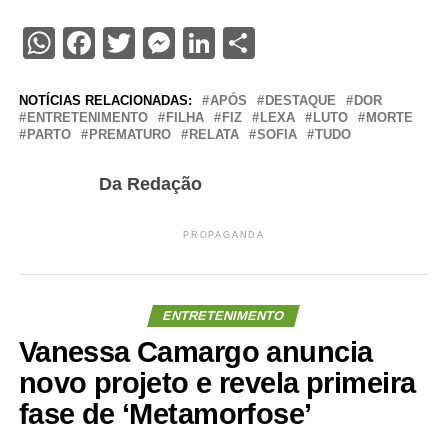
WhatsApp
Facebook
Twitter
Messenger
LinkedIn
Share
NOTÍCIAS RELACIONADAS:
APÓS
DESTAQUE
DOR
ENTRETENIMENTO
FILHA
FIZ
LEXA
LUTO
MORTE
PARTO
PREMATURO
RELATA
SOFIA
TUDO
Da Redação
PROPAGANDA
ENTRETENIMENTO
Vanessa Camargo anuncia
novo projeto e revela primeira
fase de ‘Metamorfose’