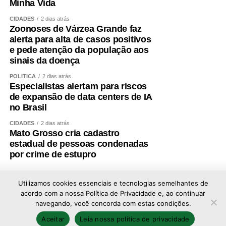
Minha Vida
CIDADES
2 dias atrás
Zoonoses de Várzea Grande faz
alerta para alta de casos positivos
e pede atenção da população aos
sinais da doença
POLÍTICA
2 dias atrás
Especialistas alertam para riscos
de expansão de data centers de IA
no Brasil
CIDADES
2 dias atrás
Mato Grosso cria cadastro
estadual de pessoas condenadas
por crime de estupro
Utilizamos cookies essenciais e tecnologias semelhantes de
acordo com a nossa Política de Privacidade e, ao continuar
navegando, você concorda com estas condições.
Copyright © 2026 - Todos os direitos reservados ao
Aceitar
Leia nossa política de privacidade
portal Afolhanews