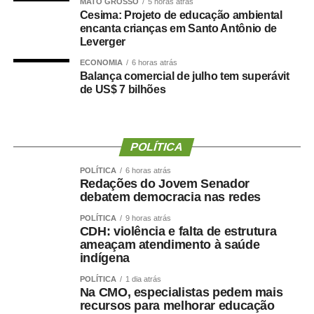
MATO GROSSO
5 horas atrás
Cesima: Projeto de educação ambiental
WhatsApp
Facebook
encanta crianças em Santo Antônio de
Twitter
Messenger
LinkedIn
Share
Leverger
ECONOMIA
6 horas atrás
Balança comercial de julho tem superávit
de US$ 7 bilhões
POLÍTICA
POLÍTICA
6 horas atrás
Redações do Jovem Senador
debatem democracia nas redes
POLÍTICA
9 horas atrás
CDH: violência e falta de estrutura
ameaçam atendimento à saúde
indígena
POLÍTICA
1 dia atrás
Na CMO, especialistas pedem mais
recursos para melhorar educação