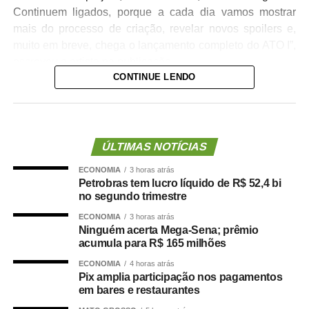
Continuem ligados, porque a cada dia vamos mostrar
mais do processo de criação, revelar novos spoilers e,
muito em breve, chega o lançamento completo do ATO I”,
escreveu a artista na publicação.
CONTINUE LENDO
A cantora ainda convidou o público a acompanhar essa
nova fase da carreira e marcou o início da divulgação
com a hashtag
#Metamorfose
, prometendo novidades
nos próximos dias. Confira abaixo:
ÚLTIMAS NOTÍCIAS
ECONOMIA
3 horas atrás
Petrobras tem lucro líquido de R$ 52,4 bi
no segundo trimestre
ECONOMIA
3 horas atrás
Ninguém acerta Mega-Sena; prêmio
acumula para R$ 165 milhões
ECONOMIA
4 horas atrás
TOP FAMOSOS
Pix amplia participação nos pagamentos
em bares e restaurantes
COMENTE ABAIXO: