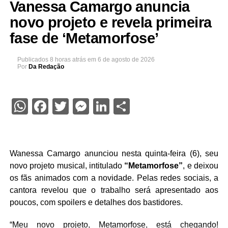
Vanessa Camargo anuncia
novo projeto e revela primeira
fase de ‘Metamorfose’
Publicados
8 horas atrás
em
6 de agosto de 2026
Por
Da Redação
WhatsApp
Facebook
Twitter
Messenger
LinkedIn
Share
Wanessa Camargo anunciou nesta quinta-feira (6), seu
novo projeto musical, intitulado
“Metamorfose”
, e deixou
os fãs animados com a novidade. Pelas redes sociais, a
cantora revelou que o trabalho será apresentado aos
poucos, com spoilers e detalhes dos bastidores.
“Meu novo projeto, Metamorfose, está chegando!