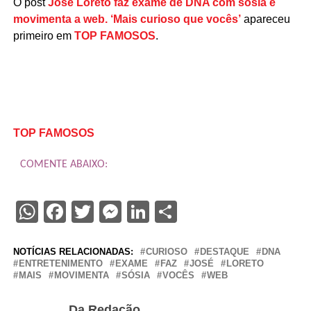
O post
José Loreto faz exame de DNA com sósia e
movimenta a web. ‘Mais curioso que vocês’
apareceu
primeiro em
TOP FAMOSOS
.
TOP FAMOSOS
COMENTE ABAIXO:
WhatsApp
Facebook
Twitter
Messenger
LinkedIn
Share
NOTÍCIAS RELACIONADAS:
CURIOSO
DESTAQUE
DNA
ENTRETENIMENTO
EXAME
FAZ
JOSÉ
LORETO
MAIS
MOVIMENTA
SÓSIA
VOCÊS
WEB
Da Redação