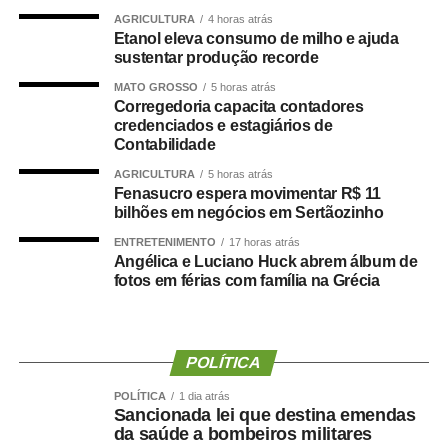
AGRICULTURA
4 horas atrás
Etanol eleva consumo de milho e ajuda
sustentar produção recorde
MATO GROSSO
5 horas atrás
Corregedoria capacita contadores
Ver essa foto no Instagram
credenciados e estagiários de
Contabilidade
AGRICULTURA
5 horas atrás
Fenasucro espera movimentar R$ 11
bilhões em negócios em Sertãozinho
Um post compartilhado por Angélica (@angelicaksy)
ENTRETENIMENTO
17 horas atrás
Angélica e Luciano Huck abrem álbum de
fotos em férias com família na Grécia
O post
Angélica e Luciano Huck abrem álbum de fotos
POLÍTICA
em férias com família na Grécia
apareceu primeiro em
POLÍTICA
1 dia atrás
TOP FAMOSOS
.
Sancionada lei que destina emendas
da saúde a bombeiros militares