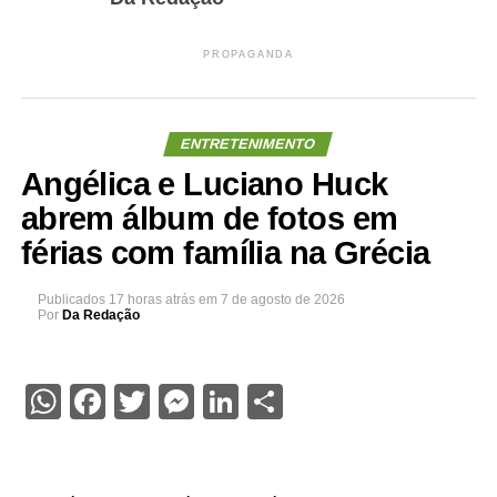
PROPAGANDA
ENTRETENIMENTO
Angélica e Luciano Huck
abrem álbum de fotos em
férias com família na Grécia
Publicados
17 horas atrás
em
7 de agosto de 2026
Por
Da Redação
WhatsApp
Facebook
Twitter
Messenger
LinkedIn
Share