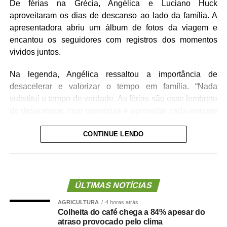
De férias na Grécia, Angélica e Luciano Huck
aproveitaram os dias de descanso ao lado da família. A
apresentadora abriu um álbum de fotos da viagem e
encantou os seguidores com registros dos momentos
vividos juntos.
Na legenda, Angélica ressaltou a importância de
desacelerar e valorizar o tempo em família. “Nada
substitui o tempo de verdade. As férias são esse lembrete
de desacelerar, criar memórias e aproveitar cada instante
ao lado de quem a gente ama”, escreveu.
CONTINUE LENDO
“Matavilhosaaaaa”, escreveu Grazi Massafera.
“Consegue ser ainda mais linda que a paisagem em
volta”, declarou outro seguidor, com amojes de coração.
Confira fotos abaixo:
ÚLTIMAS NOTÍCIAS
AGRICULTURA
4 horas atrás
Colheita do café chega a 84% apesar do
atraso provocado pelo clima