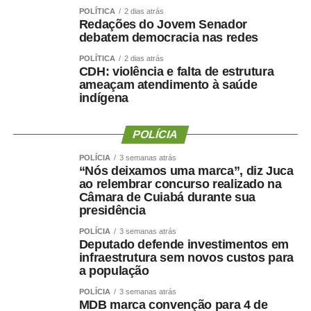
POLÍTICA
2 dias atrás
Redações do Jovem Senador
debatem democracia nas redes
POLÍTICA
2 dias atrás
TOP FAMOSOS
CDH: violência e falta de estrutura
ameaçam atendimento à saúde
COMENTE ABAIXO:
indígena
POLÍCIA
WhatsApp
Facebook
Twitter
Messenger
LinkedIn
Share
POLÍCIA
3 semanas atrás
“Nós deixamos uma marca”, diz Juca
ao relembrar concurso realizado na
Câmara de Cuiabá durante sua
presidência
POLÍCIA
3 semanas atrás
Deputado defende investimentos em
infraestrutura sem novos custos para
a população
POLÍCIA
3 semanas atrás
MDB marca convenção para 4 de