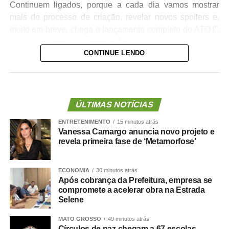
Continuem ligados, porque a cada dia vamos mostrar
mais do processo de criação, revelar novos spoilers e,
muito em breve, chega o lançamento completo do ATO I”,
escreveu a artista na publicação.
CONTINUE LENDO
A cantora ainda convidou o público a acompanhar essa
nova fase da carreira e marcou o início da divulgação
com a hashtag
#Metamorfose
, prometendo novidades
nos próximos dias. Confira abaixo:
ÚLTIMAS NOTÍCIAS
ENTRETENIMENTO
15 minutos atrás
Vanessa Camargo anuncia novo projeto e
revela primeira fase de ‘Metamorfose’
ECONOMIA
30 minutos atrás
Após cobrança da Prefeitura, empresa se
compromete a acelerar obra na Estrada
TOP FAMOSOS
Selene
COMENTE ABAIXO:
MATO GROSSO
49 minutos atrás
Círculos de paz chegam a 67 escolas