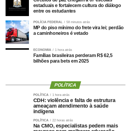
estaduais e fortalecem cultura do diálogo
WhatsApp
Facebook
Twitter
Messenger
LinkedIn
Share
entre os estudantes
POLÍCIA FEDERAL
58 minutos atrás
MP do piso mínimo do frete vira lei; perdão
a caminhoneiros é vetado
ECONOMIA
1 hora atrás
Famílias brasileiras perderam R$ 62,5
bilhões para bets em 2025
POLÍTICA
POLÍTICA
1 hora atrás
CDH: violência e falta de estrutura
ameaçam atendimento à saúde
indígena
POLÍTICA
22 horas atrás
Na CMO, especialistas pedem mais