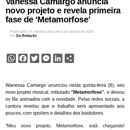
Vanessa Camargo anuncia
novo projeto e revela primeira
fase de ‘Metamorfose’
Publicados
15 minutos atrás
em
6 de agosto de 2026
Por
Da Redação
WhatsApp
Facebook
Twitter
Messenger
LinkedIn
Share
Wanessa Camargo anunciou nesta quinta-feira (6), seu
novo projeto musical, intitulado
“Metamorfose”
, e deixou
os fãs animados com a novidade. Pelas redes sociais, a
cantora revelou que o trabalho será apresentado aos
poucos, com spoilers e detalhes dos bastidores.
“Meu novo projeto, Metamorfose, está chegando!