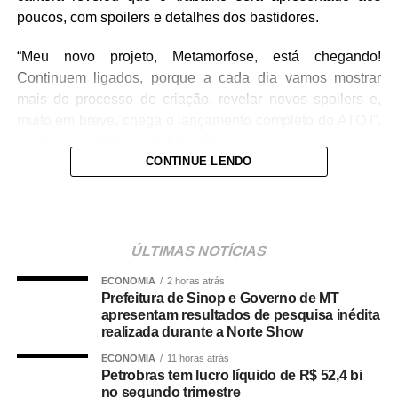
poucos, com spoilers e detalhes dos bastidores.
“Meu novo projeto, Metamorfose, está chegando!
Continuem ligados, porque a cada dia vamos mostrar
mais do processo de criação, revelar novos spoilers e,
muito em breve, chega o lançamento completo do ATO I”,
escreveu a artista na publicação.
CONTINUE LENDO
A cantora ainda convidou o público a acompanhar essa
nova fase da carreira e marcou o início da divulgação
com a hashtag
#Metamorfose
, prometendo novidades
nos próximos dias. Confira abaixo:
ÚLTIMAS NOTÍCIAS
ECONOMIA
2 horas atrás
Prefeitura de Sinop e Governo de MT
apresentam resultados de pesquisa inédita
realizada durante a Norte Show
ECONOMIA
11 horas atrás
Petrobras tem lucro líquido de R$ 52,4 bi
no segundo trimestre