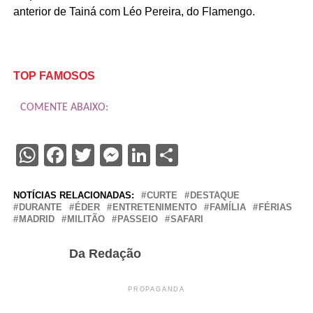
anterior de Tainá com Léo Pereira, do Flamengo.
TOP FAMOSOS
COMENTE ABAIXO:
WhatsApp
Facebook
Twitter
Messenger
LinkedIn
Share
NOTÍCIAS RELACIONADAS:
CURTE
DESTAQUE
DURANTE
ÉDER
ENTRETENIMENTO
FAMÍLIA
FÉRIAS
MADRID
MILITÃO
PASSEIO
SAFARI
Da Redação
PROPAGANDA