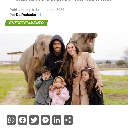
Publicado em
9 de janeiro de 2026
Por
Da Redação
ENTRETENIMENTO
WhatsApp
Facebook
Twitter
Messenger
LinkedIn
Share