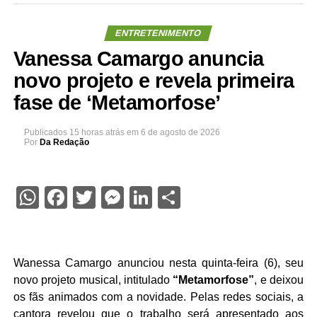
ENTRETENIMENTO
Vanessa Camargo anuncia
novo projeto e revela primeira
fase de ‘Metamorfose’
Publicados
15 horas atrás
em
6 de agosto de 2026
Por
Da Redação
WhatsApp
Facebook
Twitter
Messenger
LinkedIn
Share
Wanessa Camargo anunciou nesta quinta-feira (6), seu
novo projeto musical, intitulado
“Metamorfose”
, e deixou
os fãs animados com a novidade. Pelas redes sociais, a
cantora revelou que o trabalho será apresentado aos