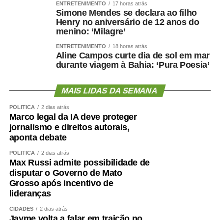
ENTRETENIMENTO
17 horas atrás
Simone Mendes se declara ao filho
Henry no aniversário de 12 anos do
menino: ‘Milagre’
ENTRETENIMENTO
18 horas atrás
Aline Campos curte dia de sol em mar
durante viagem à Bahia: ‘Pura Poesia’
MAIS LIDAS DA SEMANA
POLÍTICA
2 dias atrás
Marco legal da IA deve proteger
jornalismo e direitos autorais,
aponta debate
POLÍTICA
2 dias atrás
Max Russi admite possibilidade de
disputar o Governo de Mato
Grosso após incentivo de
lideranças
CIDADES
2 dias atrás
Jayme volta a falar em traição no