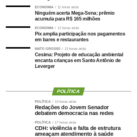
TOP FAMOSOS
ECONOMIA
11 horas atrás
Ninguém acerta Mega-Sena; prêmio
COMENTE ABAIXO:
acumula para R$ 165 milhões
ECONOMIA
12 horas atrás
WhatsApp
Facebook
Pix amplia participação nos pagamentos
Twitter
Messenger
LinkedIn
Share
em bares e restaurantes
MATO GROSSO
13 horas atrás
Cesima: Projeto de educação ambiental
encanta crianças em Santo Antônio de
Leverger
POLÍTICA
POLÍTICA
14 horas atrás
Redações do Jovem Senador
debatem democracia nas redes
POLÍTICA
17 horas atrás
CDH: violência e falta de estrutura
ameaçam atendimento à saúde