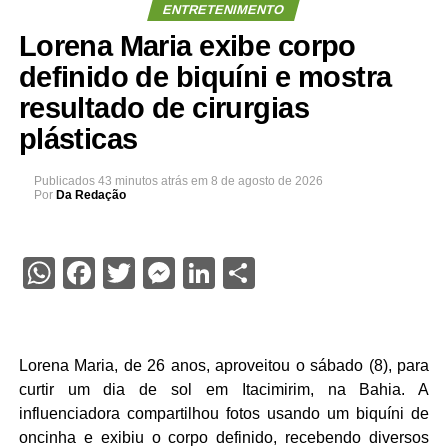
ENTRETENIMENTO
Lorena Maria exibe corpo
definido de biquíni e mostra
resultado de cirurgias
plásticas
Publicados
43 minutos atrás
em
8 de agosto de 2026
Por
Da Redação
WhatsApp
Facebook
Twitter
Messenger
LinkedIn
Share
Lorena Maria, de 26 anos, aproveitou o sábado (8), para
curtir um dia de sol em Itacimirim, na Bahia. A
influenciadora compartilhou fotos usando um biquíni de
oncinha e exibiu o corpo definido, recebendo diversos