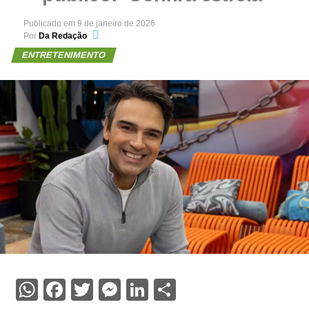
Publicado em
9 de janeiro de 2026
Por
Da Redação
ENTRETENIMENTO
WhatsApp
Facebook
Twitter
Messenger
LinkedIn
Share