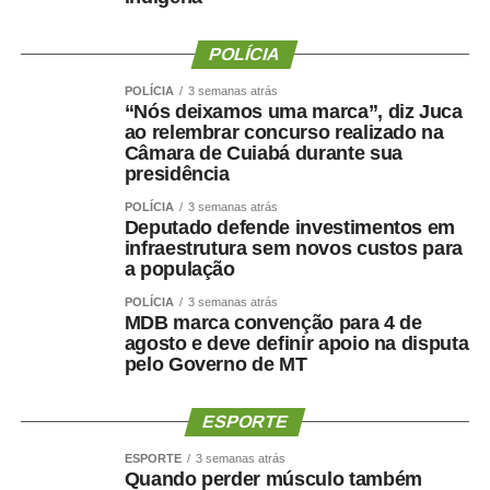
POLÍCIA
WhatsApp
Facebook
Twitter
Messenger
LinkedIn
Share
POLÍCIA
3 semanas atrás
“Nós deixamos uma marca”, diz Juca
ao relembrar concurso realizado na
Câmara de Cuiabá durante sua
presidência
POLÍCIA
3 semanas atrás
Deputado defende investimentos em
infraestrutura sem novos custos para
a população
POLÍCIA
3 semanas atrás
MDB marca convenção para 4 de
agosto e deve definir apoio na disputa
pelo Governo de MT
ESPORTE
ESPORTE
3 semanas atrás
Quando perder músculo também