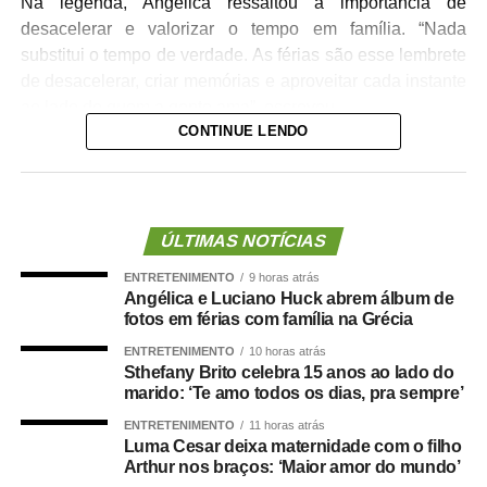
Na legenda, Angélica ressaltou a importância de
desacelerar e valorizar o tempo em família. “Nada
substitui o tempo de verdade. As férias são esse lembrete
de desacelerar, criar memórias e aproveitar cada instante
ao lado de quem a gente ama”, escreveu.
CONTINUE LENDO
“Matavilhosaaaaa”, escreveu Grazi Massafera.
“Consegue ser ainda mais linda que a paisagem em
volta”, declarou outro seguidor, com amojes de coração.
Confira fotos abaixo:
ÚLTIMAS NOTÍCIAS
ENTRETENIMENTO
9 horas atrás
Angélica e Luciano Huck abrem álbum de
fotos em férias com família na Grécia
ENTRETENIMENTO
10 horas atrás
Sthefany Brito celebra 15 anos ao lado do
marido: ‘Te amo todos os dias, pra sempre’
ENTRETENIMENTO
11 horas atrás
Luma Cesar deixa maternidade com o filho
Ver essa foto no Instagram
Arthur nos braços: ‘Maior amor do mundo’