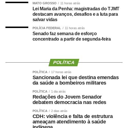
MATO GROSSO
11 horas atrás
Lei Maria da Penha: magistradas do TJMT
destacam avanços, desafios e a luta para
salvar vidas
Um post compartilhado por Angélica (@angelicaksy)
POLÍCIA FEDERAL
11 horas atrás
Senado faz semana de esforço
concentrado a partir de segunda-feira
O post
Angélica e Luciano Huck abrem álbum de fotos
POLÍTICA
em férias com família na Grécia
apareceu primeiro em
POLÍTICA
17 horas atrás
TOP FAMOSOS
.
Sancionada lei que destina emendas
da saúde a bombeiros militares
POLÍTICA
1 dia atrás
Redações do Jovem Senador
debatem democracia nas redes
POLÍTICA
2 dias atrás
TOP FAMOSOS
CDH: violência e falta de estrutura
ameaçam atendimento à saúde
COMENTE ABAIXO:
indígena