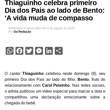
Thiaguinho celebra primeiro
Dia dos Pais ao lado de Bento:
‘A vida muda de compasso
Publicados
2 horas atrás
em
9 de agosto de 2026
Por
Da Redação
WhatsApp
Facebook
Twitter
Messenger
LinkedIn
Share
O cantor
Thiaguinho
celebrou neste domingo (9), seu
primeiro Dia dos Pais ao lado do filho,
Bento
, fruto do
relacionamento com
Carol Peixinho
. Nas redes sociais,
o artista publicou um vídeo especial para marcar a data e
compartilhou uma declaração emocionante sobre a
chegada do bebê.