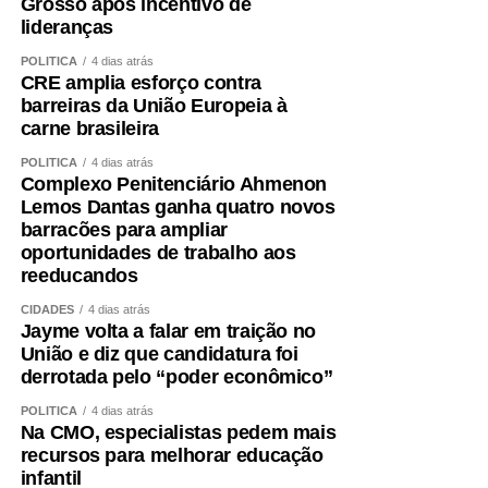
Grosso após incentivo de
lideranças
POLÍTICA
4 dias atrás
CRE amplia esforço contra
barreiras da União Europeia à
carne brasileira
POLÍTICA
4 dias atrás
Complexo Penitenciário Ahmenon
Lemos Dantas ganha quatro novos
barracões para ampliar
oportunidades de trabalho aos
reeducandos
CIDADES
4 dias atrás
Jayme volta a falar em traição no
União e diz que candidatura foi
derrotada pelo “poder econômico”
POLÍTICA
4 dias atrás
Na CMO, especialistas pedem mais
recursos para melhorar educação
infantil