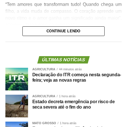
“Tem amores que transformam tudo! Quando chega um
filho, a vida muda de compasso. O coração aprende um
novo ritmo e o amor ganha um significado ainda maior”,
escreveu Thiaguinho na publicação.
CONTINUE LENDO
Na mensagem, o cantor também desejou um feliz Dia dos
Pais a todos que vivem a experiência da paternidade.
“Que nunca faltem momentos para construir memórias ao
lado de quem faz o coração bater mais forte!”, declarou.
ÚLTIMAS NOTÍCIAS
AGRICULTURA
44 minutos atrás
Declaração do ITR começa nesta segunda-
feira; veja as novas regras
https://www.instagram.com/stories/thiaguinho/39597697
hl=pt-br
AGRICULTURA
1 hora atrás
Estado decreta emergência por risco de
seca severa até o fim do ano
MATO GROSSO
1 hora atrás