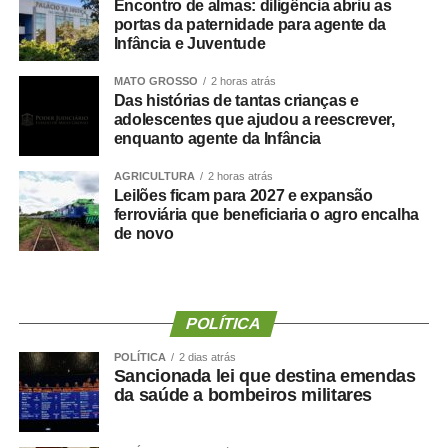
Encontro de almas: diligência abriu as
portas da paternidade para agente da
Infância e Juventude
MATO GROSSO
2 horas atrás
Das histórias de tantas crianças e
Ver essa foto no Instagram
adolescentes que ajudou a reescrever,
enquanto agente da Infância
AGRICULTURA
2 horas atrás
Leilões ficam para 2027 e expansão
ferroviária que beneficiaria o agro encalha
de novo
Um post compartilhado por Thiago André (@thiaguinho)
O post
Thiaguinho celebra primeiro Dia dos Pais ao
lado de Bento: ‘A vida muda de compasso
apareceu
primeiro em
TOP FAMOSOS
.
POLÍTICA
POLÍTICA
2 dias atrás
Sancionada lei que destina emendas
da saúde a bombeiros militares