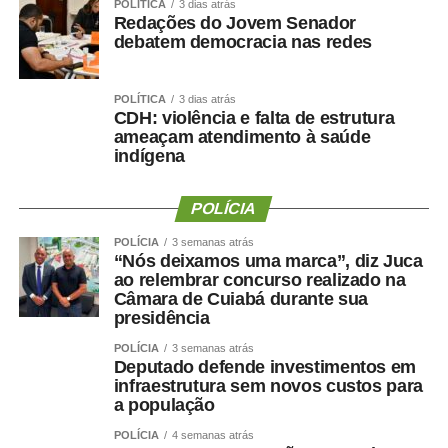
TOP FAMOSOS
POLÍTICA
3 dias atrás
Redações do Jovem Senador
debatem democracia nas redes
COMENTE ABAIXO:
POLÍTICA
3 dias atrás
WhatsApp
Facebook
Twitter
Messenger
LinkedIn
Share
CDH: violência e falta de estrutura
ameaçam atendimento à saúde
indígena
POLÍCIA
POLÍCIA
3 semanas atrás
“Nós deixamos uma marca”, diz Juca
ao relembrar concurso realizado na
Câmara de Cuiabá durante sua
presidência
POLÍCIA
3 semanas atrás
Deputado defende investimentos em
infraestrutura sem novos custos para
a população
POLÍCIA
4 semanas atrás