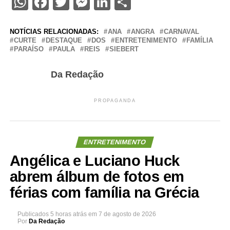
WhatsApp
Facebook
Twitter
Messenger
LinkedIn
Share
NOTÍCIAS RELACIONADAS:
ANA
ANGRA
CARNAVAL
CURTE
DESTAQUE
DOS
ENTRETENIMENTO
FAMÍLIA
PARAÍSO
PAULA
REIS
SIEBERT
Da Redação
PROPAGANDA
ENTRETENIMENTO
Angélica e Luciano Huck
abrem álbum de fotos em
férias com família na Grécia
Publicados
5 horas atrás
em
7 de agosto de 2026
Por
Da Redação