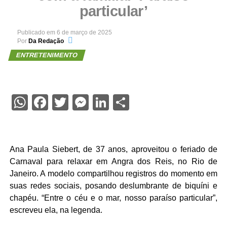
particular’
Publicado em
6 de março de 2025
Por
Da Redação
ENTRETENIMENTO
WhatsApp
Facebook
Twitter
Messenger
LinkedIn
Share
Ana Paula Siebert, de 37 anos, aproveitou o feriado de
Carnaval para relaxar em Angra dos Reis, no Rio de
Janeiro. A modelo compartilhou registros do momento em
suas redes sociais, posando deslumbrante de biquíni e
chapéu. “Entre o céu e o mar, nosso paraíso particular”,
escreveu ela, na legenda.