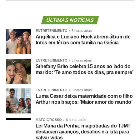
“Consegue ser ainda mais linda que a paisagem em
volta”, declarou outro seguidor, com amojes de coração.
Confira fotos abaixo:
ÚLTIMAS NOTÍCIAS
ENTRETENIMENTO
5 horas atrás
Angélica e Luciano Huck abrem álbum de
fotos em férias com família na Grécia
ENTRETENIMENTO
5 horas atrás
Sthefany Brito celebra 15 anos ao lado do
marido: ‘Te amo todos os dias, pra sempre’
Ver essa foto no Instagram
ENTRETENIMENTO
6 horas atrás
Luma Cesar deixa maternidade com o filho
Arthur nos braços: ‘Maior amor do mundo’
Um post compartilhado por Angélica (@angelicaksy)
MATO GROSSO
6 horas atrás
Lei Maria da Penha: magistradas do TJMT
destacam avanços, desafios e a luta para
salvar vidas