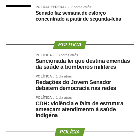
POLÍCIA FEDERAL
7 horas atrás
Senado faz semana de esforço
O post
Angélica e Luciano Huck abrem álbum de fotos
concentrado a partir de segunda-feira
em férias com família na Grécia
apareceu primeiro em
TOP FAMOSOS
.
POLÍTICA
POLÍTICA
13 horas atrás
Sancionada lei que destina emendas
da saúde a bombeiros militares
TOP FAMOSOS
POLÍTICA
1 dia atrás
Redações do Jovem Senador
debatem democracia nas redes
COMENTE ABAIXO:
POLÍTICA
1 dia atrás
CDH: violência e falta de estrutura
WhatsApp
Facebook
Twitter
Messenger
LinkedIn
Share
ameaçam atendimento à saúde
indígena
POLÍCIA