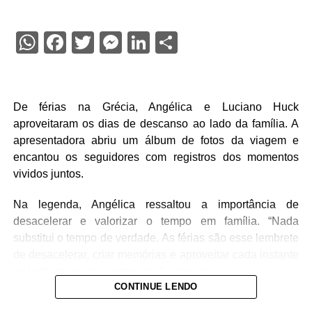
WhatsApp
Facebook
Twitter
Messenger
LinkedIn
Share
De férias na Grécia, Angélica e Luciano Huck
aproveitaram os dias de descanso ao lado da família. A
apresentadora abriu um álbum de fotos da viagem e
encantou os seguidores com registros dos momentos
vividos juntos.
Na legenda, Angélica ressaltou a importância de
desacelerar e valorizar o tempo em família. “Nada
substitui o tempo de verdade. As férias são esse lembrete
de desacelerar, criar memórias e aproveitar cada instante
ao lado de quem a gente ama”, escreveu.
CONTINUE LENDO
“Matavilhosaaaaa”, escreveu Grazi Massafera.