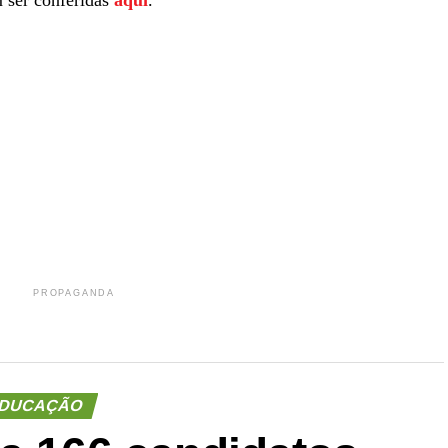
m ser conferidas
aqui
.
r
In
re
PROPAGANDA
DUCAÇÃO