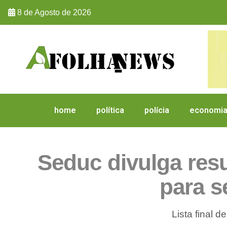
8 de Agosto de 2026
home
política
polícia
economi
Seduc divulga resu
para s
Lista final 