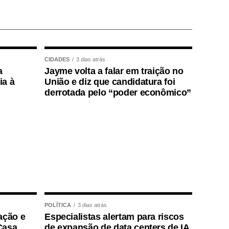
CIDADES
3 dias atrás
a
Jayme volta a falar em traição no
ia à
União e diz que candidatura foi
derrotada pelo “poder econômico”
POLÍTICA
3 dias atrás
ação e
Especialistas alertam para riscos
Casa,
de expansão de data centers de IA