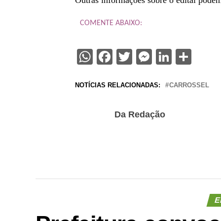
Outras informações sobre o edital pode
COMENTE ABAIXO:
WhatsApp
Facebook
Twitter
Messenge
Linked
Sha
NOTÍCIAS RELACIONADAS:
CARROSSEL
Da Redação
E