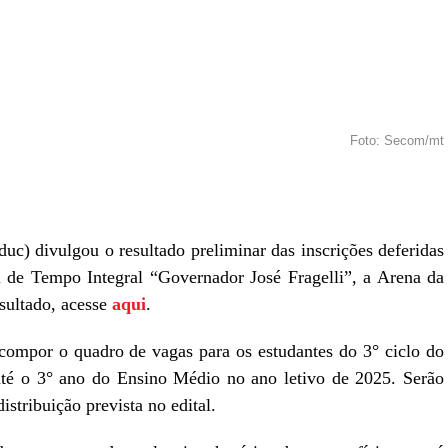
Foto: Secom/mt
r
In
re
uc) divulgou o resultado preliminar das inscrições deferidas
l de Tempo Integral “Governador José Fragelli”, a Arena da
sultado, acesse
aqui
.
compor o quadro de vagas para os estudantes do 3° ciclo do
até o 3° ano do Ensino Médio no ano letivo de 2025. Serão
stribuição prevista no edital.