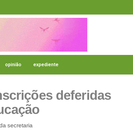
opinião
expediente
nscrições deferidas
ducação
da secretaria