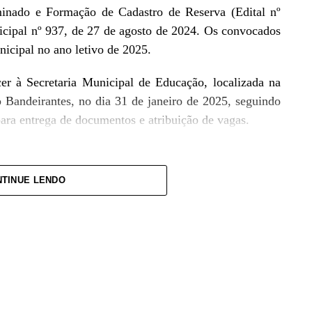
inado e Formação de Cadastro de Reserva (Edital nº
ipal nº 937, de 27 de agosto de 2024. Os convocados
nicipal no ano letivo de 2025.
 à Secretaria Municipal de Educação, localizada na
 Bandeirantes, no dia 31 de janeiro de 2025, seguindo
 para entrega de documentos e atribuição de vagas.
TINUE LENDO
ais. O candidato que não comparecer no dia e horário
ntação exigida será eliminado, sem possibilidade de
 o próximo classificado na sequência.
e os editais, são RG, CPF, Título de Eleitor, PIS ou
idatos do sexo masculino), conta corrente no Banco do
ência, diploma ou certificado de conclusão de curso