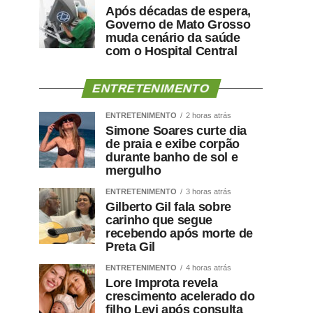
Após décadas de espera,
Governo de Mato Grosso
muda cenário da saúde
com o Hospital Central
ENTRETENIMENTO
ENTRETENIMENTO
2 horas atrás
Simone Soares curte dia
de praia e exibe corpão
durante banho de sol e
mergulho
ENTRETENIMENTO
3 horas atrás
Gilberto Gil fala sobre
carinho que segue
recebendo após morte de
Preta Gil
ENTRETENIMENTO
4 horas atrás
Lore Improta revela
crescimento acelerado do
filho Levi após consulta