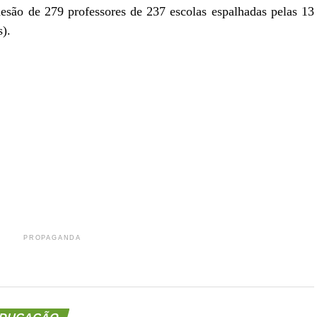
desão de 279 professores de 237 escolas espalhadas pelas 13
).
r
In
re
PROPAGANDA