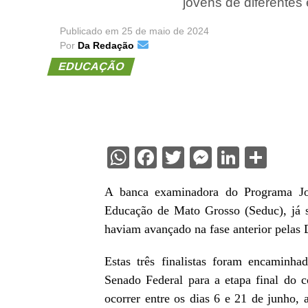
jovens de diferentes 
Publicado em
25 de maio de 2024
Por
Da Redação
EDUCAÇÃO
WhatsApp
Facebook
Twitter
Messenge
Linked
Sha
A banca examinadora do Programa Jo
Educação de Mato Grosso (Seduc), já se
haviam avançado na fase anterior pelas
Estas três finalistas foram encaminh
Senado Federal para a etapa final do c
ocorrer entre os dias 6 e 21 de junho, 