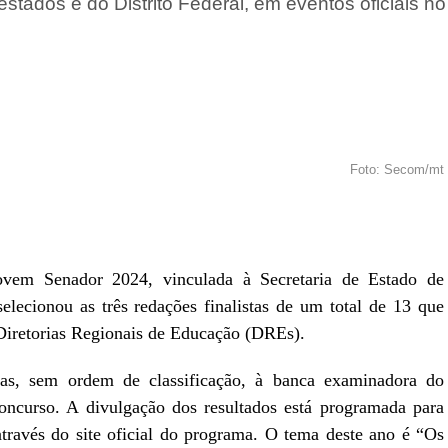
estados e do Distrito Federal, em eventos oficiais n
Foto: Secom/mt
r
In
re
vem Senador 2024, vinculada à Secretaria de Estado de
lecionou as três redações finalistas de um total de 13 que
 Diretorias Regionais de Educação (DREs).
adas, sem ordem de classificação, à banca examinadora do
oncurso. A divulgação dos resultados está programada para
através do site oficial do programa. O tema deste ano é “Os