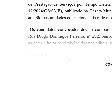
de Prestação de Serviços por Tempo Determ
12/2024/GS/SME), publicado na Gazeta Munic
atuarão nas unidades educacionais da rede mu
Os candidatos convocados devem comparecer
Rua Diogo Domingos Ferreira, nº 292, bairro
as datas e horários estabelecidos nos editais,
Orientações
CON
Os aprovados devem ler atentamente os edit
previstos ou não apresentar toda a docume
segunda chamada. Nesse caso, será convocado
Os documentos a serem apresentados, conform
PASEP, Certificado de Reservista (para cand
Brasil (caso possua), comprovante de resid