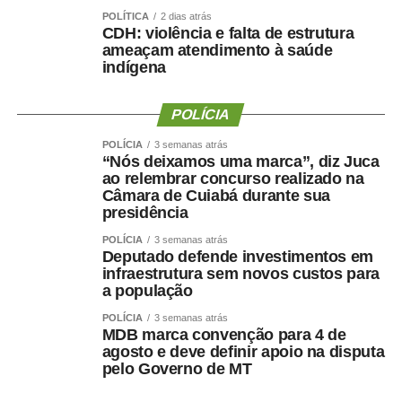
POLÍTICA
2 dias atrás
CDH: violência e falta de estrutura
Os candidatos convocados devem realizar o exame
ameaçam atendimento à saúde
admissional no local de sua preferência, desde que o
indígena
laudo contenha a especificação do cargo e a aptidão
para o exercício da função.
POLÍCIA
POLÍCIA
3 semanas atrás
Processo Seletivo
“Nós deixamos uma marca”, diz Juca
ao relembrar concurso realizado na
O processo seletivo, realizado em 2024, ofertou 2.015
Câmara de Cuiabá durante sua
presidência
vagas para contratação temporária e formação de
cadastro de reserva para cargos de níveis médio e
POLÍCIA
3 semanas atrás
Deputado defende investimentos em
superior. Os profissionais atuarão nas unidades
infraestrutura sem novos custos para
educacionais da rede pública municipal, substituindo
a população
servidores efetivos e atendendo a necessidades
POLÍCIA
3 semanas atrás
MDB marca convenção para 4 de
temporárias de excepcional interesse público.
agosto e deve definir apoio na disputa
pelo Governo de MT
11-31-01-2025-CONVOCACAO-PEDAGOGO-