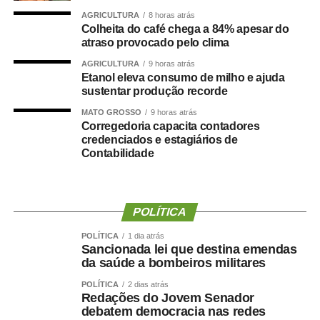
chamada. Nesse caso, será convocado o próximo
AGRICULTURA
8 horas atrás
Colheita do café chega a 84% apesar do
classificado na sequência.
atraso provocado pelo clima
AGRICULTURA
9 horas atrás
Os documentos a serem apresentados, conforme os
Etanol eleva consumo de milho e ajuda
editais, são RG, CPF, Título de Eleitor, PIS ou PASEP,
sustentar produção recorde
Certificado de Reservista (para candidatos do sexo
MATO GROSSO
9 horas atrás
masculino), conta corrente no Banco do Brasil (caso
Corregedoria capacita contadores
credenciados e estagiários de
possua), comprovante de residência, diploma ou
Contabilidade
certificado de conclusão de curso acompanhado do
histórico escolar (Ensino Médio), exame admissional e
certidões negativas.
POLÍTICA
A Secretaria Municipal de Educação informa que o
POLÍTICA
1 dia atrás
Sancionada lei que destina emendas
candidato que chegar atrasado e tiver seu nome
da saúde a bombeiros militares
chamado será realocado para o final da lista. Caso
POLÍTICA
2 dias atrás
compareça em horário diferente do estabelecido, será
Redações do Jovem Senador
debatem democracia nas redes
eliminado do certame, conforme item 13.3 do edital.