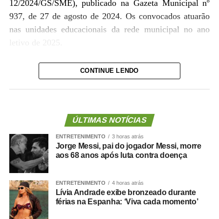
12/2024/GS/SME), publicado na Gazeta Municipal nº
937, de 27 de agosto de 2024. Os convocados atuarão
nas unidades educacionais da rede municipal no ano
letivo de 2025.
Os candidatos convocados devem comparecer à
CONTINUE LENDO
Secretaria Municipal de Educação, localizada na Rua
Diogo Domingos Ferreira, nº 292, bairro Bandeirantes,
no dia 31 de janeiro de 2025, seguindo as datas e
horários estabelecidos nos editais, para entrega de
ÚLTIMAS NOTÍCIAS
documentos e atribuição de vagas.
ENTRETENIMENTO
3 horas atrás
Jorge Messi, pai do jogador Messi, morre
Orientações
aos 68 anos após luta contra doença
Os aprovados devem ler atentamente os editais. O
ENTRETENIMENTO
4 horas atrás
candidato que não comparecer no dia e horário
Lívia Andrade exibe bronzeado durante
férias na Espanha: ‘Viva cada momento’
previstos ou não apresentar toda a documentação
exigida será eliminado, sem possibilidade de segunda