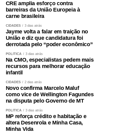
CRE amplia esforço contra
VESPERTINO.pdf
barreiras da União Europeia à
carne brasileira
Secom- Cuiabá
CIDADES
3 dias atrás
Jayme volta a falar em traição no
COMENTE ABAIXO:
União e diz que candidatura foi
derrotada pelo “poder econômico”
WhatsApp
Facebook
Twitter
Messenger
LinkedIn
Share
POLÍTICA
3 dias atrás
Na CMO, especialistas pedem mais
recursos para melhorar educação
infantil
CIDADES
2 dias atrás
Novo confirma Marcelo Maluf
como vice de Wellington Fagundes
na disputa pelo Governo de MT
POLÍTICA
3 dias atrás
MP reforça crédito e habitação e
altera Desenrola e Minha Casa,
Minha Vida