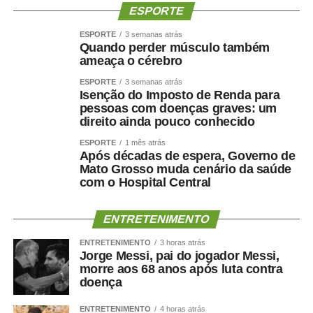
REGIONAL-CAMPO-EMEBCNova
ESPORTE
Esperanca.pdf
ESPORTE
3 semanas atrás
Quando perder músculo também
10-31-01-2025-CONVOCACAO-PEDAGOGO-
ameaça o cérebro
REGIONAL-CAMPO-EMEBC Profª Hilda
ESPORTE
3 semanas atrás
Caetano de Oliveira Leite.pdf
Isenção do Imposto de Renda para
pessoas com doenças graves: um
7-31-01-2025-CONVOCACAO-PEDAGOGO-
direito ainda pouco conhecido
REGIONAL-CAMPO EMEBC NOSSA
ESPORTE
1 mês atrás
SENHORA PENHA DE FRANCA.pdf
Após décadas de espera, Governo de
Mato Grosso muda cenário da saúde
9-31-01-2025-CONVOCACAO-PEDAGOGO-
com o Hospital Central
REGIONAL-CAMPO-EMEBC Herbert de
Souza.pdf
ENTRETENIMENTO
8-31-01-2025-CONVOCACAO-PEDAGOGO-
ENTRETENIMENTO
3 horas atrás
Jorge Messi, pai do jogador Messi,
REGIONAL-CAMPO-EMEBC Prof Udeney
morre aos 68 anos após luta contra
Gonçalves de Amorim.pdf
doença
6- 31-01-2025-CONVOCACAO-PEDAGOGO-
ENTRETENIMENTO
4 horas atrás