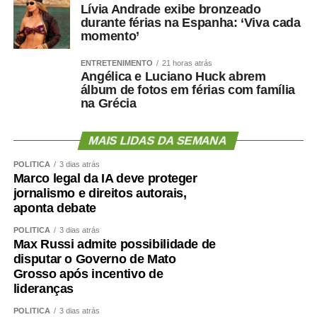
Lívia Andrade exibe bronzeado
REGIONAL-CAMPO EMEBC DR ESTEVAO
durante férias na Espanha: ‘Viva cada
ALVES CORREA.pdf
momento’
3-31-01-2025-TARDE-CONVOCACAO-
ENTRETENIMENTO
21 horas atrás
PEDAGOGO-REGIONAL-OESTE-
Angélica e Luciano Huck abrem
álbum de fotos em férias com família
VESPERTINO.pdf
na Grécia
2-31-01-2025-TARDE-CONVOCACAO-
PEDAGOGO-REGIONAL-LESTE-
MAIS LIDAS DA SEMANA
VESPERTINO.pdf
POLÍTICA
3 dias atrás
Marco legal da IA deve proteger
1-31-01-2025-MANHA-CONVOCACAO-
jornalismo e direitos autorais,
PEDAGOGO-REGIONAL-NORTE-
aponta debate
MATUTINO.pdf
POLÍTICA
3 dias atrás
Max Russi admite possibilidade de
5-31-01-2025-Tarde-PEDAGOGO-REGIONAL-
disputar o Governo de Mato
CAMPO EMEBC BENEDITA XAVIER.pdf
Grosso após incentivo de
lideranças
4-31-01-2025-TARDE-CONVOCACAO-
POLÍTICA
PEDAGOGO-REGIONAL-SUL-
3 dias atrás