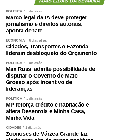
MAIS LIDAS DA SEMANA
PEDAGOGO-REGIONAL-LESTE-
POLÍTICA
1 dia atrás
VESPERTINO.pdf
Marco legal da IA deve proteger
jornalismo e direitos autorais,
1-31-01-2025-MANHA-CONVOCACAO-
aponta debate
PEDAGOGO-REGIONAL-NORTE-
ECONOMIA
6 dias atrás
MATUTINO.pdf
Cidades, Transportes e Fazenda
lideram desbloqueio do Orçamento
5-31-01-2025-Tarde-PEDAGOGO-REGIONAL-
POLÍTICA
1 dia atrás
CAMPO EMEBC BENEDITA XAVIER.pdf
Max Russi admite possibilidade de
disputar o Governo de Mato
4-31-01-2025-TARDE-CONVOCACAO-
Grosso após incentivo de
PEDAGOGO-REGIONAL-SUL-
lideranças
VESPERTINO.pdf
POLÍTICA
1 dia atrás
MP reforça crédito e habitação e
Secom- Cuiabá
altera Desenrola e Minha Casa,
Minha Vida
COMENTE ABAIXO:
CIDADES
1 dia atrás
Zoonoses de Várzea Grande faz