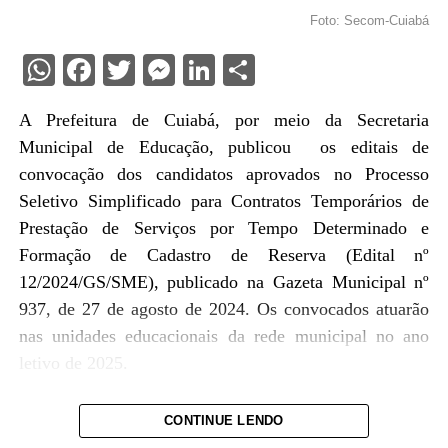
Foto: Secom-Cuiabá
WhatsApp
Facebook
Twitter
Messenger
LinkedIn
Share
A Prefeitura de Cuiabá, por meio da Secretaria
Municipal de Educação, publicou os editais de
convocação dos candidatos aprovados no Processo
Seletivo Simplificado para Contratos Temporários de
Prestação de Serviços por Tempo Determinado e
Formação de Cadastro de Reserva (Edital nº
12/2024/GS/SME), publicado na Gazeta Municipal nº
937, de 27 de agosto de 2024. Os convocados atuarão
nas unidades educacionais da rede municipal no ano
letivo de 2025.
Os candidatos convocados devem comparecer à
CONTINUE LENDO
Secretaria Municipal de Educação, localizada na Rua