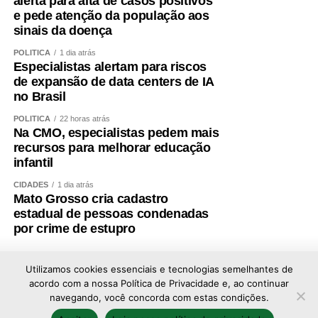
WhatsApp
Facebook
Twitter
Messenger
LinkedIn
Share
alerta para alta de casos positivos
e pede atenção da população aos
sinais da doença
POLÍTICA
1 dia atrás
Especialistas alertam para riscos
de expansão de data centers de IA
no Brasil
POLÍTICA
22 horas atrás
Na CMO, especialistas pedem mais
recursos para melhorar educação
infantil
CIDADES
1 dia atrás
Mato Grosso cria cadastro
estadual de pessoas condenadas
por crime de estupro
Utilizamos cookies essenciais e tecnologias semelhantes de
acordo com a nossa Política de Privacidade e, ao continuar
navegando, você concorda com estas condições.
Copyright © 2026 - Todos os direitos reservados ao