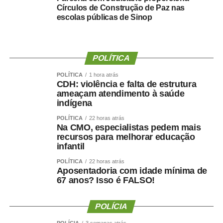
masculino), conta corrente no Banco do Brasil (caso
Círculos de Construção de Paz nas
possua), comprovante de residência, diploma ou
escolas públicas de Sinop
certificado de conclusão de curso acompanhado do
histórico escolar (Ensino Médio), exame admissional e
certidões negativas.
POLÍTICA
POLÍTICA
1 hora atrás
A Secretaria Municipal de Educação informa que o
CDH: violência e falta de estrutura
candidato que chegar atrasado e tiver seu nome
ameaçam atendimento à saúde
indígena
chamado será realocado para o final da lista. Caso
POLÍTICA
22 horas atrás
compareça em horário diferente do estabelecido, será
Na CMO, especialistas pedem mais
eliminado do certame, conforme item 13.3 do edital.
recursos para melhorar educação
infantil
Os candidatos convocados devem realizar o exame
POLÍTICA
22 horas atrás
admissional no local de sua preferência, desde que o
Aposentadoria com idade mínima de
67 anos? Isso é FALSO!
laudo contenha a especificação do cargo e a aptidão
para o exercício da função.
POLÍCIA
Processo Seletivo
POLÍCIA
3 semanas atrás