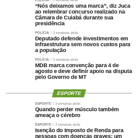
“Nós deixamos uma marca”, diz Juca
ao relembrar concurso realizado na
O processo seletivo, realizado em 2024, ofertou 2.015
Câmara de Cuiabá durante sua
vagas para contratação temporária e formação de
presidência
cadastro de reserva para cargos de níveis médio e
POLÍCIA
3 semanas atrás
superior. Os profissionais atuarão nas unidades
Deputado defende investimentos em
infraestrutura sem novos custos para
educacionais da rede pública municipal, substituindo
a população
servidores efetivos e atendendo a necessidades
POLÍCIA
3 semanas atrás
temporárias de excepcional interesse público.
MDB marca convenção para 4 de
agosto e deve definir apoio na disputa
pelo Governo de MT
11-31-01-2025-CONVOCACAO-PEDAGOGO-
REGIONAL-CAMPO-EMEBCNova
ESPORTE
Esperanca.pdf
ESPORTE
3 semanas atrás
10-31-01-2025-CONVOCACAO-PEDAGOGO-
Quando perder músculo também
ameaça o cérebro
REGIONAL-CAMPO-EMEBC Profª Hilda
Caetano de Oliveira Leite.pdf
ESPORTE
3 semanas atrás
Isenção do Imposto de Renda para
7-31-01-2025-CONVOCACAO-PEDAGOGO-
pessoas com doenças graves: um