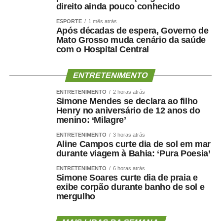
direito ainda pouco conhecido
REGIONAL-CAMPO EMEBC NOSSA
SENHORA PENHA DE FRANCA.pdf
ESPORTE
1 mês atrás
Após décadas de espera, Governo de
Mato Grosso muda cenário da saúde
9-31-01-2025-CONVOCACAO-PEDAGOGO-
com o Hospital Central
REGIONAL-CAMPO-EMEBC Herbert de
Souza.pdf
ENTRETENIMENTO
8-31-01-2025-CONVOCACAO-PEDAGOGO-
ENTRETENIMENTO
2 horas atrás
REGIONAL-CAMPO-EMEBC Prof Udeney
Simone Mendes se declara ao filho
Henry no aniversário de 12 anos do
Gonçalves de Amorim.pdf
menino: ‘Milagre’
6- 31-01-2025-CONVOCACAO-PEDAGOGO-
ENTRETENIMENTO
3 horas atrás
REGIONAL-CAMPO EMEBC DR ESTEVAO
Aline Campos curte dia de sol em mar
durante viagem à Bahia: ‘Pura Poesia’
ALVES CORREA.pdf
ENTRETENIMENTO
6 horas atrás
3-31-01-2025-TARDE-CONVOCACAO-
Simone Soares curte dia de praia e
exibe corpão durante banho de sol e
PEDAGOGO-REGIONAL-OESTE-
mergulho
VESPERTINO.pdf
2-31-01-2025-TARDE-CONVOCACAO-