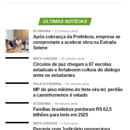
Diogo Domingos Ferreira, nº 292, bairro Bandeirantes,
no dia 31 de janeiro de 2025, seguindo as datas e
horários estabelecidos nos editais, para entrega de
ÚLTIMAS NOTÍCIAS
documentos e atribuição de vagas.
ECONOMIA
13 minutos atrás
Após cobrança da Prefeitura, empresa se
Orientações
compromete a acelerar obra na Estrada
Selene
Os aprovados devem ler atentamente os editais. O
MATO GROSSO
32 minutos atrás
candidato que não comparecer no dia e horário
Círculos de paz chegam a 67 escolas
estaduais e fortalecem cultura do diálogo
previstos ou não apresentar toda a documentação
entre os estudantes
exigida será eliminado, sem possibilidade de segunda
POLÍCIA FEDERAL
41 minutos atrás
chamada. Nesse caso, será convocado o próximo
MP do piso mínimo do frete vira lei; perdão
classificado na sequência.
a caminhoneiros é vetado
ECONOMIA
48 minutos atrás
Os documentos a serem apresentados, conforme os
Famílias brasileiras perderam R$ 62,5
bilhões para bets em 2025
editais, são RG, CPF, Título de Eleitor, PIS ou PASEP,
Certificado de Reservista (para candidatos do sexo
MATO GROSSO
1 hora atrás
Parceria com Judiciário proporciona