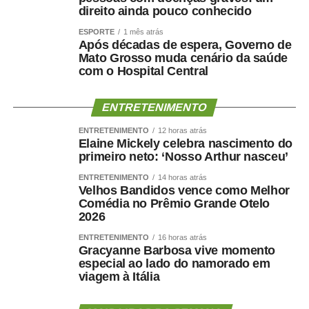
Oriente Médio e da incerteza sobre a política monetária
direito ainda pouco conhecido
em algumas economias avançadas.
ESPORTE
1 mês atrás
Após décadas de espera, Governo de
Mato Grosso muda cenário da saúde
com o Hospital Central
TOP FAMOSOS
ENTRETENIMENTO
COMENTE ABAIXO:
ENTRETENIMENTO
12 horas atrás
Elaine Mickely celebra nascimento do
primeiro neto: ‘Nosso Arthur nasceu’
WhatsApp
Facebook
Twitter
Messenger
LinkedIn
Share
ENTRETENIMENTO
14 horas atrás
Velhos Bandidos vence como Melhor
Comédia no Prêmio Grande Otelo
2026
ENTRETENIMENTO
16 horas atrás
Gracyanne Barbosa vive momento
especial ao lado do namorado em
viagem à Itália