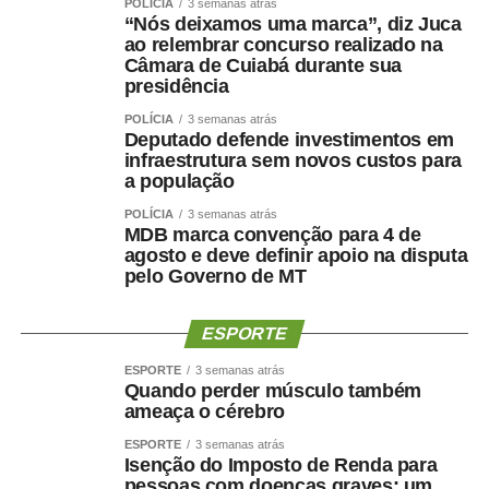
POLÍCIA
3 semanas atrás
Copom
“Nós deixamos uma marca”, diz Juca
ao relembrar concurso realizado na
Câmara de Cuiabá durante sua
O Comitê de Política Monetária (Copom) do Banco
presidência
Central (BC) reduziu nesta quarta-feira (5) em 0,25 ponto
percentual a Taxa Selic, a taxa básica de juros da
POLÍCIA
3 semanas atrás
Deputado defende investimentos em
economia brasileira, que passará de 14,25% para 14% ao
infraestrutura sem novos custos para
ano.
a população
POLÍCIA
3 semanas atrás
Esta é a quarta vez consecutiva que o comitê reduz os
MDB marca convenção para 4 de
juros. A decisão foi tomada em reunião na sede do BC,
agosto e deve definir apoio na disputa
em Brasília.
pelo Governo de MT
Segundo a instituição, o novo ajuste gradual de menos
ESPORTE
0,25 ponto é compatível com a estratégia de
convergência da inflação para o redor da meta no
ESPORTE
3 semanas atrás
Quando perder músculo também
próximo período.
ameaça o cérebro
Sobre o ambiente externo, o BC voltou a apontar o
ESPORTE
3 semanas atrás
Isenção do Imposto de Renda para
cenário de indefinição acerca dos conflitos armados no
pessoas com doenças graves: um