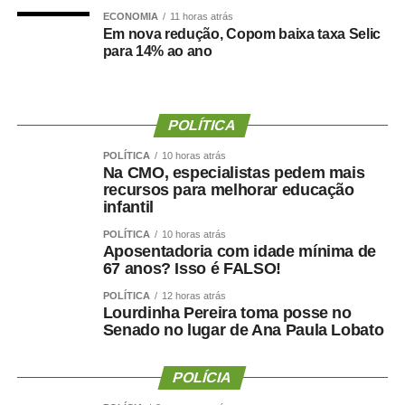
ECONOMIA
11 horas atrás
Em nova redução, Copom baixa taxa Selic
“A taxa de juros real, aproximadamente de 10%, supera
para 14% ao ano
com folga a taxa de equilíbrio estimada pelo próprio
Banco Central, de 5%, indicando que há espaço para
cortes mais expressivos na Selic, sem prejuízos no
combate à inflação”.
POLÍTICA
POLÍTICA
10 horas atrás
Entre as organizações de trabalhadores, a Força Sindical
Na CMO, especialistas pedem mais
também classificou como insuficiente a redução de 0,25
recursos para melhorar educação
ponto percentual na Selic. Para a central sindical, juros
infantil
elevados encarecem o crédito, reduzem investimentos,
POLÍTICA
10 horas atrás
desestimulam o consumo e comprometem a geração de
Aposentadoria com idade mínima de
67 anos? Isso é FALSO!
empregos.
POLÍTICA
12 horas atrás
“Perdemos uma excelente oportunidade de promover
Lourdinha Pereira toma posse no
Senado no lugar de Ana Paula Lobato
uma redução drástica da taxa de juros, dar uma injeção
de ânimo no setor produtivo e alavancar mais a
economia”, disse a entidade, em nota.
POLÍCIA