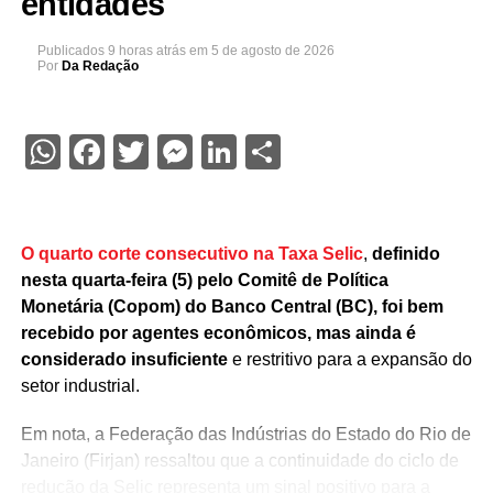
entidades
Publicados
9 horas atrás
em
5 de agosto de 2026
Por
Da Redação
WhatsApp
Facebook
Twitter
Messenger
LinkedIn
Share
O quarto corte consecutivo na Taxa Selic
,
definido
nesta quarta-feira (5) pelo Comitê de Política
Monetária (Copom) do Banco Central (BC), foi bem
recebido por agentes econômicos, mas ainda é
considerado insuficiente
e restritivo para a expansão do
setor industrial.
Em nota, a Federação das Indústrias do Estado do Rio de
Janeiro (Firjan) ressaltou que a continuidade do ciclo de
redução da Selic representa um sinal positivo para a