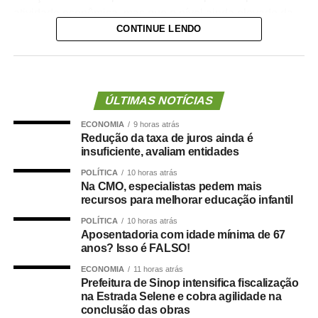
atividade econômica, mas que o nível ainda elevado da
CONTINUE LENDO
taxa mantém o crédito caro e atrasa investimentos.
“O elevado custo de capital posterga investimentos,
dificulta a modernização produtiva e limita a capacidade
das empresas brasileiras de ganhar produtividade e
ÚLTIMAS NOTÍCIAS
competir nos mercados interno e externo. Esse quadro se
ECONOMIA
9 horas atrás
reflete no desempenho da indústria de transformação,
Redução da taxa de juros ainda é
que cresceu apenas 0,4% no primeiro semestre do ano,
insuficiente, avaliam entidades
segundo o Instituto Brasileiro de Geografia e Estatística
POLÍTICA
10 horas atrás
(IBGE)”, disse a entidade.
Na CMO, especialistas pedem mais
recursos para melhorar educação infantil
Na mesma linha, a Confederação Nacional da Indústria
POLÍTICA
10 horas atrás
(CNI) lembrou que os juros estão em patamar restritivo há
Aposentadoria com idade mínima de 67
55 meses, e que Selic está 3,6 pontos percentuais acima
anos? Isso é FALSO!
da taxa calculada com base na Regra de Taylor, estimada
ECONOMIA
11 horas atrás
em 10,4%. Esta regra permite calcular uma taxa de juros
Prefeitura de Sinop intensifica fiscalização
na Estrada Selene e cobra agilidade na
que proporcione o controle da inflação sem desestimular
conclusão das obras
o crescimento da economia.