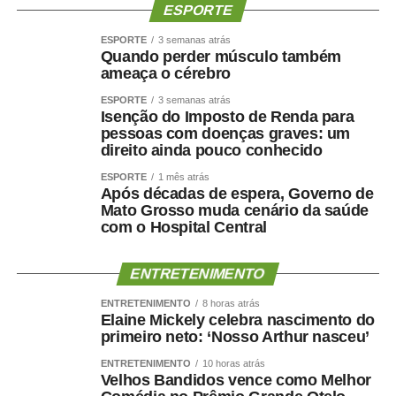
ESPORTE
0,25 ponto é compatível com a estratégia de
convergência da inflação para o redor da meta no
ESPORTE
3 semanas atrás
Quando perder músculo também
próximo período.
ameaça o cérebro
Sobre o ambiente externo, o BC voltou a apontar o
ESPORTE
3 semanas atrás
Isenção do Imposto de Renda para
cenário de indefinição acerca dos conflitos armados no
pessoas com doenças graves: um
Oriente Médio e da incerteza sobre a política monetária
direito ainda pouco conhecido
em algumas economias avançadas.
ESPORTE
1 mês atrás
Após décadas de espera, Governo de
Mato Grosso muda cenário da saúde
com o Hospital Central
TOP FAMOSOS
ENTRETENIMENTO
COMENTE ABAIXO:
ENTRETENIMENTO
8 horas atrás
Elaine Mickely celebra nascimento do
primeiro neto: ‘Nosso Arthur nasceu’
WhatsApp
Facebook
Twitter
Messenger
LinkedIn
Share
ENTRETENIMENTO
10 horas atrás
Velhos Bandidos vence como Melhor