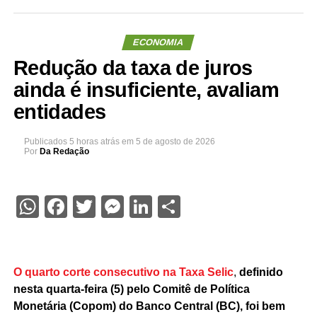
ECONOMIA
Redução da taxa de juros
ainda é insuficiente, avaliam
entidades
Publicados
5 horas atrás
em
5 de agosto de 2026
Por
Da Redação
WhatsApp
Facebook
Twitter
Messenger
LinkedIn
Share
O quarto corte consecutivo na Taxa Selic
,
definido
nesta quarta-feira (5) pelo Comitê de Política
Monetária (Copom) do Banco Central (BC), foi bem