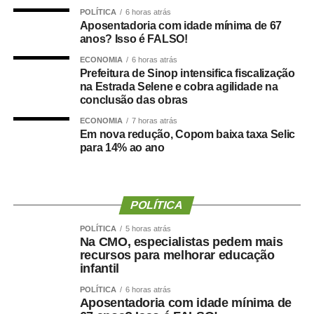
Na mesma linha, a Confederação Nacional da Indústria
POLÍTICA
6 horas atrás
(CNI) lembrou que os juros estão em patamar restritivo há
Aposentadoria com idade mínima de 67
55 meses, e que Selic está 3,6 pontos percentuais acima
anos? Isso é FALSO!
da taxa calculada com base na Regra de Taylor, estimada
ECONOMIA
6 horas atrás
em 10,4%. Esta regra permite calcular uma taxa de juros
Prefeitura de Sinop intensifica fiscalização
na Estrada Selene e cobra agilidade na
que proporcione o controle da inflação sem desestimular
conclusão das obras
o crescimento da economia.
ECONOMIA
7 horas atrás
Em nova redução, Copom baixa taxa Selic
“A taxa de juros real, aproximadamente de 10%, supera
para 14% ao ano
com folga a taxa de equilíbrio estimada pelo próprio
Banco Central, de 5%, indicando que há espaço para
cortes mais expressivos na Selic, sem prejuízos no
combate à inflação”.
POLÍTICA
POLÍTICA
5 horas atrás
Entre as organizações de trabalhadores, a Força Sindical
Na CMO, especialistas pedem mais
também classificou como insuficiente a redução de 0,25
recursos para melhorar educação
ponto percentual na Selic. Para a central sindical, juros
infantil
elevados encarecem o crédito, reduzem investimentos,
POLÍTICA
6 horas atrás
desestimulam o consumo e comprometem a geração de
Aposentadoria com idade mínima de