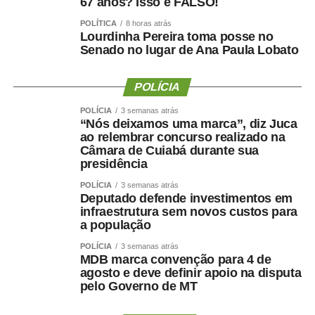
67 anos? Isso é FALSO!
empregos.
POLÍTICA
8 horas atrás
“Perdemos uma excelente oportunidade de promover
Lourdinha Pereira toma posse no
Senado no lugar de Ana Paula Lobato
uma redução drástica da taxa de juros, dar uma injeção
de ânimo no setor produtivo e alavancar mais a
economia”, disse a entidade, em nota.
POLÍCIA
POLÍCIA
3 semanas atrás
Copom
“Nós deixamos uma marca”, diz Juca
ao relembrar concurso realizado na
Câmara de Cuiabá durante sua
O Comitê de Política Monetária (Copom) do Banco
presidência
Central (BC) reduziu nesta quarta-feira (5) em 0,25 ponto
percentual a Taxa Selic, a taxa básica de juros da
POLÍCIA
3 semanas atrás
Deputado defende investimentos em
economia brasileira, que passará de 14,25% para 14% ao
infraestrutura sem novos custos para
ano.
a população
POLÍCIA
3 semanas atrás
Esta é a quarta vez consecutiva que o comitê reduz os
MDB marca convenção para 4 de
juros. A decisão foi tomada em reunião na sede do BC,
agosto e deve definir apoio na disputa
em Brasília.
pelo Governo de MT
Segundo a instituição, o novo ajuste gradual de menos