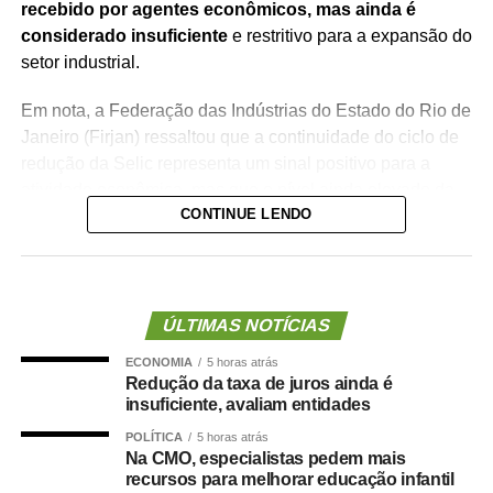
recebido por agentes econômicos, mas ainda é
considerado insuficiente
e restritivo para a expansão do
setor industrial.
Em nota, a Federação das Indústrias do Estado do Rio de
Janeiro (Firjan) ressaltou que a continuidade do ciclo de
redução da Selic representa um sinal positivo para a
atividade econômica, mas que o nível ainda elevado da
CONTINUE LENDO
taxa mantém o crédito caro e atrasa investimentos.
“O elevado custo de capital posterga investimentos,
dificulta a modernização produtiva e limita a capacidade
das empresas brasileiras de ganhar produtividade e
ÚLTIMAS NOTÍCIAS
competir nos mercados interno e externo. Esse quadro se
ECONOMIA
5 horas atrás
reflete no desempenho da indústria de transformação,
Redução da taxa de juros ainda é
que cresceu apenas 0,4% no primeiro semestre do ano,
insuficiente, avaliam entidades
segundo o Instituto Brasileiro de Geografia e Estatística
POLÍTICA
5 horas atrás
(IBGE)”, disse a entidade.
Na CMO, especialistas pedem mais
recursos para melhorar educação infantil