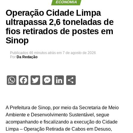
ECONOMIA
Operação Cidade Limpa
ultrapassa 2,6 toneladas de
fios retirados de postes em
Sinop
Publicados
46 minutos atrás
em
7 de agosto de 2026
Por
Da Redação
WhatsApp
Facebook
Twitter
Messenger
LinkedIn
Share
A Prefeitura de Sinop, por meio da Secretaria de Meio
Ambiente e Desenvolvimento Sustentável, segue
acompanhando e fiscalizando a execução do Cidade
Limpa – Operação Retirada de Cabos em Desuso,