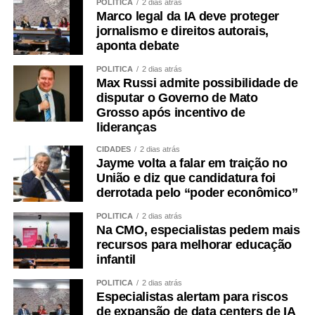
POLÍTICA
2 dias atrás
Marco legal da IA deve proteger
jornalismo e direitos autorais,
aponta debate
POLÍTICA
2 dias atrás
Max Russi admite possibilidade de
disputar o Governo de Mato
Grosso após incentivo de
lideranças
CIDADES
2 dias atrás
Jayme volta a falar em traição no
União e diz que candidatura foi
derrotada pelo “poder econômico”
POLÍTICA
2 dias atrás
Na CMO, especialistas pedem mais
recursos para melhorar educação
infantil
POLÍTICA
2 dias atrás
Especialistas alertam para riscos
de expansão de data centers de IA