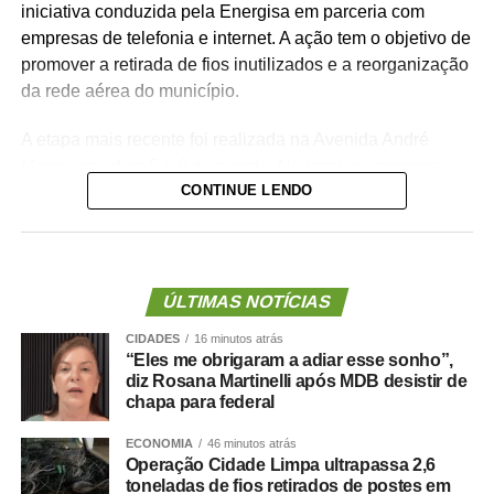
iniciativa conduzida pela Energisa em parceria com
empresas de telefonia e internet. A ação tem o objetivo de
promover a retirada de fios inutilizados e a reorganização
da rede aérea do município.
A etapa mais recente foi realizada na Avenida André
Maggi, nos dias 5 e 6 de agosto. No local, as equipes
CONTINUE LENDO
recolheram 476 quilos de cabos sem utilização. No
primeiro dia, foram retirados 186 quilos de materiais e, no
segundo, outros 290 quilos. As equipes retomarão esse
trabalho na região no próximo mês.
ÚLTIMAS NOTÍCIAS
Antes dessa etapa, a operação já passou pelas Avenidas
CIDADES
16 minutos atrás
Júlio Campos, Embaúbas, Acácias, Jacarandás,
“Eles me obrigaram a adiar esse sonho”,
Tarumãs, Figueiras, Bruno Martini e Sibipirunas,
diz Rosana Martinelli após MDB desistir de
totalizando 2,15 mil quilos de materiais recolhidos. Com a
chapa para federal
conclusão dos trabalhos na Avenida André Maggi, a
ECONOMIA
46 minutos atrás
quantidade chegou a 2.626 quilos de cabos retirados.
Operação Cidade Limpa ultrapassa 2,6
toneladas de fios retirados de postes em