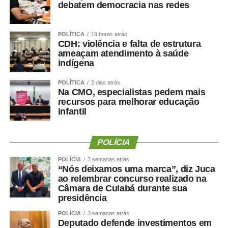
debatem democracia nas redes
POLÍTICA
19 horas atrás
CDH: violência e falta de estrutura
COMENTE ABAIXO:
ameaçam atendimento à saúde
indígena
WhatsApp
Facebook
Twitter
Messenger
LinkedIn
Share
POLÍTICA
2 dias atrás
Na CMO, especialistas pedem mais
recursos para melhorar educação
infantil
POLÍCIA
POLÍCIA
3 semanas atrás
“Nós deixamos uma marca”, diz Juca
ao relembrar concurso realizado na
Câmara de Cuiabá durante sua
presidência
POLÍCIA
3 semanas atrás
Deputado defende investimentos em