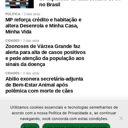
no Brasil
POLÍTICA
2 dias atrás
MP reforça crédito e habitação e
altera Desenrola e Minha Casa,
Minha Vida
CIDADES
2 dias atrás
Zoonoses de Várzea Grande faz
alerta para alta de casos positivos
e pede atenção da população aos
sinais da doença
CIDADES
2 dias atrás
Abilio exonera secretária-adjunta
de Bem-Estar Animal após
polêmica com morte de cães
Utilizamos cookies essenciais e tecnologias semelhantes de
acordo com a nossa Política de Privacidade e, ao continuar
navegando, você concorda com estas condições.
Copyright © 2026 - Todos os direitos reservados ao
Aceitar
Leia nossa política de privacidade