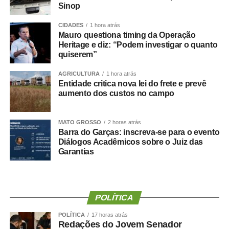
A secretária de Meio Ambiente e Desenvolvimento
Sinop
Sustentável, Rúbia Naves, destacou a importância do
CIDADES
1 hora atrás
trabalho conjunto para garantir mais segurança e
Mauro questiona timing da Operação
organização à cidade. “Essa é uma ação que depende da
Heritage e diz: “Podem investigar o quanto
união de esforços entre todos os envolvidos. A Prefeitura
quiserem”
atua como parceira e fiscalizadora, acompanhando cada
AGRICULTURA
1 hora atrás
etapa do trabalho e contribuindo para que a legislação
Entidade critica nova lei do frete e prevê
seja cumprida. Os resultados demonstram a importância
aumento dos custos no campo
dessa iniciativa para a segurança da população e para a
melhoria da paisagem urbana do município”, ressaltou.
MATO GROSSO
2 horas atrás
Barra do Garças: inscreva-se para o evento
Conforme destaca o coordenador municipal da Defesa
Diálogos Acadêmicos sobre o Juiz das
Civil, Pedro Roveri, a iniciativa também contribui com a
Garantias
segurança. “Além de contribuir para a organização visual
da cidade, a operação reduz os riscos provocados pelo
acúmulo de fios soltos ou abandonados, diminuindo as
chances de acidentes e assegurando melhores
POLÍTICA
condições para motoristas, ciclistas e pedestres”,
POLÍTICA
17 horas atrás
concluiu.
Redações do Jovem Senador