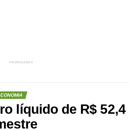
r
In
re
PROPAGANDA
CONOMIA
ro líquido de R$ 52,4
mestre