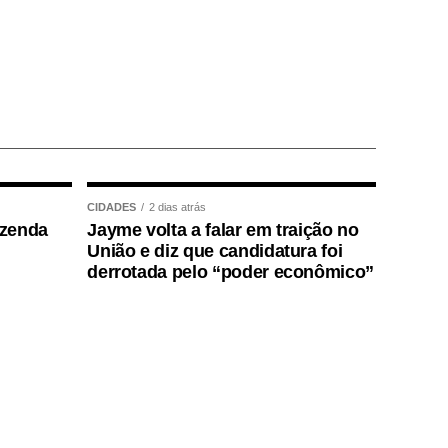
CIDADES
2 dias atrás
azenda
Jayme volta a falar em traição no
União e diz que candidatura foi
derrotada pelo “poder econômico”