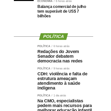
ECONOMIA
6 horas atrás
Balança comercial de julho
tem superávit de US$ 7
bilhões
POLÍTICA
POLÍTICA
6 horas atrás
Redações do Jovem
Senador debatem
democracia nas redes
POLÍTICA
9 horas atrás
CDH: violência e falta de
estrutura ameaçam
atendimento à saúde
indígena
POLÍTICA
1 dia atrás
Na CMO, especialistas
pedem mais recursos para
melhorar educação infantil