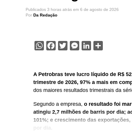
Publicados
3 horas atrás
em
6 de agosto de 2026
Por
Da Redação
WhatsApp
Facebook
Twitter
Messenger
LinkedIn
Share
A Petrobras teve lucro líquido de R$ 5
trimestre de 2026, 97% a mais em co
dos maiores resultados trimestrais da série
Segundo a empresa,
o resultado foi ma
atingiu 2,7 milhões de barris por dia; a
101%; e crescimento das exportações,
por dia.