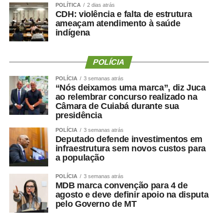
humano”, afirmou.
POLÍTICA
2 dias atrás
CDH: violência e falta de estrutura
O secretário também destacou que as novidades desta
ameaçam atendimento à saúde
indígena
edição ampliam o alcance do evento e aproximam ainda
mais a população das atividades esportivas. “A inclusão
de novas modalidades e a realização de disputas na
POLÍCIA
Praia do Cortado representam mais uma evolução dos
POLÍCIA
3 semanas atrás
jogos. Essas mudanças ampliam as oportunidades de
“Nós deixamos uma marca”, diz Juca
participação, valorizam os espaços públicos do município
ao relembrar concurso realizado na
e tornam a competição ainda mais atrativa para atletas,
Câmara de Cuiabá durante sua
presidência
familiares e espectadores. O esporte tem a capacidade
de unir pessoas, promover inclusão e contribuir para a
POLÍCIA
3 semanas atrás
Deputado defende investimentos em
qualidade de vida da população”, explicou.
infraestrutura sem novos custos para
a população
Os 34º Jogos Olímpicos de Sinop e os 3º Jogos
Paralímpicos de Sinop integram a programação do
POLÍCIA
3 semanas atrás
Festeja Sinop 2026. Promovido pela Prefeitura de Sinop,
MDB marca convenção para 4 de
agosto e deve definir apoio na disputa
o Festeja Sinop 2026 será realizado de 30 de agosto a 14
pelo Governo de MT
de setembro, em celebração aos 52 anos de fundação do