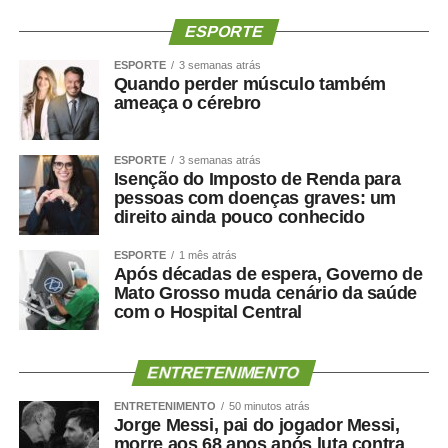
município. O calendário oficial das festividades será
divulgado nos próximos dias pela Prefeitura de Sinop.
ESPORTE
ESPORTE
3 semanas atrás
Quando perder músculo também
ameaça o cérebro
COMENTE ABAIXO:
ESPORTE
3 semanas atrás
Isenção do Imposto de Renda para
pessoas com doenças graves: um
WhatsApp
Facebook
Twitter
Messenger
LinkedIn
Share
direito ainda pouco conhecido
ESPORTE
1 mês atrás
Após décadas de espera, Governo de
Mato Grosso muda cenário da saúde
com o Hospital Central
ENTRETENIMENTO
ENTRETENIMENTO
50 minutos atrás
Jorge Messi, pai do jogador Messi,
morre aos 68 anos após luta contra