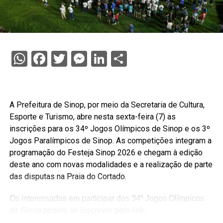
WhatsApp
Facebook
Twitter
Messenger
LinkedIn
Share
A Prefeitura de Sinop, por meio da Secretaria de Cultura,
Esporte e Turismo, abre nesta sexta-feira (7) as
inscrições para os 34º Jogos Olímpicos de Sinop e os 3º
Jogos Paralímpicos de Sinop. As competições integram a
programação do Festeja Sinop 2026 e chegam à edição
deste ano com novas modalidades e a realização de parte
das disputas na Praia do Cortado.
Os interessados em participar dos 34º Jogos Olímpicos
de Sinop podem se inscrever pelo link:
http://equipes.inscricoesgdc.com.br/?