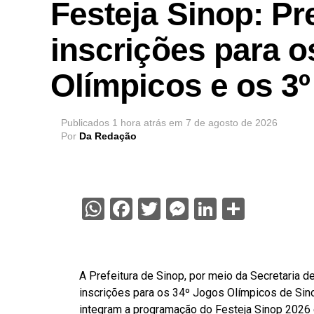
Festeja Sinop: Pr
inscrições para o
Olímpicos e os 3
Publicados
1 hora atrás
em
7 de agosto de 2026
Por
Da Redação
WhatsApp
Facebook
Twitter
Messenger
LinkedIn
Share
A Prefeitura de Sinop, por meio da Secretaria de
inscrições para os 34º Jogos Olímpicos de Sin
integram a programação do Festeja Sinop 2026