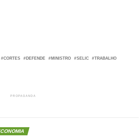
r
In
re
CORTES
DEFENDE
MINISTRO
SELIC
TRABALHO
PROPAGANDA
CONOMIA