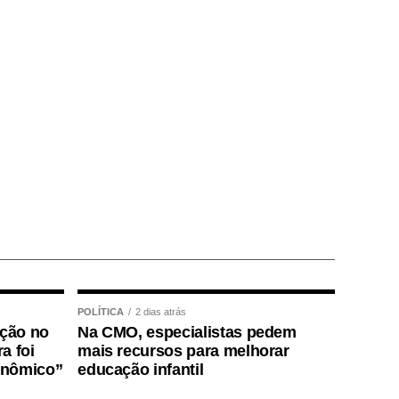
POLÍTICA
2 dias atrás
ição no
Na CMO, especialistas pedem
a foi
mais recursos para melhorar
onômico”
educação infantil