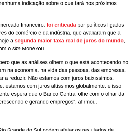
 nenhuma indicação sobre o que fará nos próximos
mercado financeiro,
foi criticada
por políticos ligados
res do comércio e da indústria, que avaliaram que a
 hoje a
segunda maior taxa real de juros do mundo
,
com o
site
MoneYou.
pero que as análises olhem o que está acontecendo no
tam na economia, na vida das pessoas, das empresas.
ar a reduzir. Não estamos com juros baixíssimos,
, estamos com juros altíssimos globalmente, e isso
gente espera que o Banco Central olhe com o olhar da
crescendo e gerando empregos”, afirmou.
io Grande do Sul podem afetar os resultados de