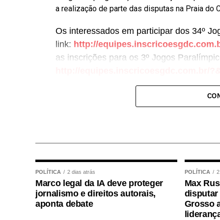
a realização de parte das disputas na Praia do 
Os interessados em participar dos 34º Jo
link:
http://equipes.inscricoesgdc.c
as inscrições para os 3º Jogos Paralímpic
http://equipes.inscricoesgdc.com.b
Entre as novidades desta edição está a i
CON
praia nos Jogos Paralímpicos. Outra atraç
Residencial Paris e a Praia do Cortado, a
Cortado também passa a integrar oficialm
disputas de beach tennis, vôlei de praia e 
A programação dos Jogos Olímpicos conta
POLÍTICA
2 dias atrás
POLÍTICA
2
Marco legal da IA deve proteger
basquetebol, futsal, futebol sete, handebol
Max Russ
jornalismo e direitos autorais,
disputar
karatê, tênis de mesa, xadrez, basquete 3×
aponta debate
Grosso a
3º Jogos Paralímpicos de Sinop contarão 
lideranç