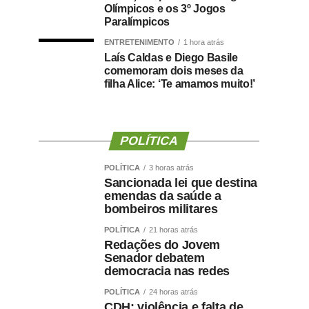
Olímpicos e os 3º Jogos
Paralímpicos
ENTRETENIMENTO
1 hora atrás
Laís Caldas e Diego Basile
comemoram dois meses da
filha Alice: ‘Te amamos muito!’
POLÍTICA
POLÍTICA
3 horas atrás
Sancionada lei que destina
emendas da saúde a
bombeiros militares
POLÍTICA
21 horas atrás
Redações do Jovem
Senador debatem
democracia nas redes
POLÍTICA
24 horas atrás
CDH: violência e falta de