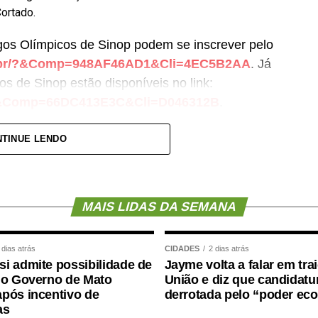
Cortado.
gos Olímpicos de Sinop podem se inscrever pelo
om.br/?&Comp=948AF46AD1&Cli=4EC5B2AA
. Já
os de Sinop estão disponíveis no link:
r/?&Comp=66DC413E3C&Cli=D046312B
.
nclusão das modalidades de boliche e vôlei de
TINUE LENDO
ão será o passeio ciclístico, com percurso entre o
berto à participação da comunidade. A Praia do
ente a programação esportiva dos jogos. As
MAIS LIDAS DA SEMANA
futevôlei serão realizadas no local.
 com modalidades coletivas e individuais, como
 dias atrás
CIDADES
2 dias atrás
, voleibol, ciclismo, mountain bike, natação,
i admite possibilidade de
Jayme volta a falar em tra
 o Governo de Mato
União e diz que candidatur
3, beach tennis, futevôlei e vôlei de praia. Já os
pós incentivo de
derrotada pelo “poder ec
com disputas de atletismo, natação, tênis de
as