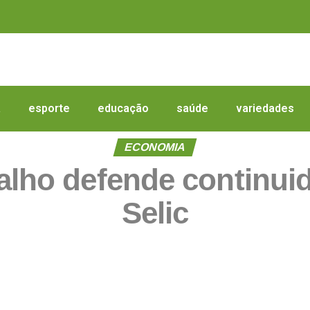
a
esporte
educação
saúde
variedades
ECONOMIA
alho defende continui
Selic