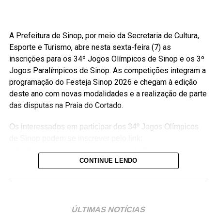
A Prefeitura de Sinop, por meio da Secretaria de Cultura,
Esporte e Turismo, abre nesta sexta-feira (7) as
inscrições para os 34º Jogos Olímpicos de Sinop e os 3º
Jogos Paralímpicos de Sinop. As competições integram a
programação do Festeja Sinop 2026 e chegam à edição
deste ano com novas modalidades e a realização de parte
das disputas na Praia do Cortado.
Os interessados em participar dos 34º Jogos Olímpicos
de Sinop podem se inscrever pelo link:
http://equipes.inscricoesgdc.com.br/?
CONTINUE LENDO
&Comp=948AF46AD1&Cli=4EC5B2AA
. Já as
inscrições para os 3º Jogos Paralímpicos de Sinop estão
disponíveis no link:
http://equipes.inscricoesgdc.com.br/?
&Comp=66DC413E3C&Cli=D046312B
.
ÚLTIMAS NOTÍCIAS