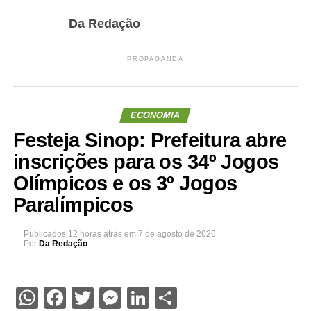
Da Redação
PROPAGANDA
ECONOMIA
Festeja Sinop: Prefeitura abre
inscrições para os 34º Jogos
Olímpicos e os 3º Jogos
Paralímpicos
Publicados
12 horas atrás
em
7 de agosto de 2026
Por
Da Redação
WhatsApp
Facebook
Twitter
Messenger
LinkedIn
Share