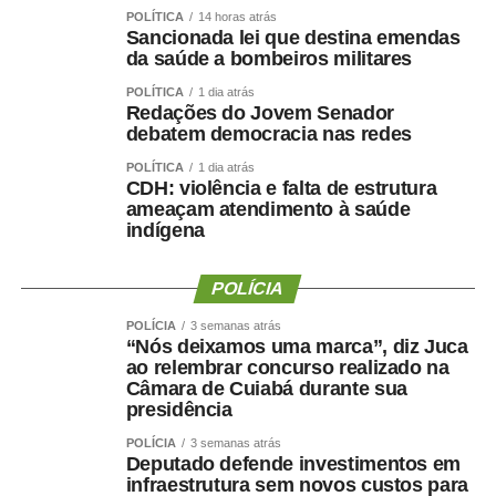
O secretário municipal de Cultura, Esporte e Turismo,
POLÍTICA
14 horas atrás
Gabriel Vasconcelos, destacou que os jogos representam
Sancionada lei que destina emendas
uma das principais ações de incentivo ao esporte
da saúde a bombeiros militares
desenvolvidas pela Prefeitura de Sinop e contribuem
POLÍTICA
1 dia atrás
para ampliar a participação da população em atividades
Redações do Jovem Senador
debatem democracia nas redes
esportivas. “Os Jogos Olímpicos e os Jogos Paralímpicos
de Sinop são eventos tradicionais e muito aguardados
POLÍTICA
1 dia atrás
CDH: violência e falta de estrutura
pela comunidade esportiva. A competição oferece
ameaçam atendimento à saúde
oportunidades para atletas de diferentes modalidades
indígena
demonstrarem seu potencial, conquistarem resultados e
representarem suas equipes. Além disso, os jogos
POLÍCIA
incentivam a prática esportiva e fortalecem o esporte
como ferramenta de integração social e desenvolvimento
POLÍCIA
3 semanas atrás
“Nós deixamos uma marca”, diz Juca
humano”, afirmou.
ao relembrar concurso realizado na
Câmara de Cuiabá durante sua
O secretário também destacou que as novidades desta
presidência
edição ampliam o alcance do evento e aproximam ainda
POLÍCIA
3 semanas atrás
mais a população das atividades esportivas. “A inclusão
Deputado defende investimentos em
de novas modalidades e a realização de disputas na
infraestrutura sem novos custos para