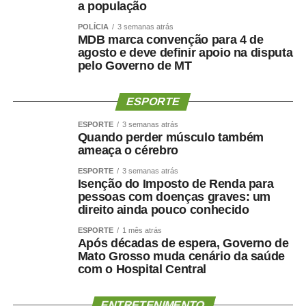
Praia do Cortado representam mais uma evolução dos
a população
jogos. Essas mudanças ampliam as oportunidades de
POLÍCIA
3 semanas atrás
participação, valorizam os espaços públicos do município
MDB marca convenção para 4 de
agosto e deve definir apoio na disputa
e tornam a competição ainda mais atrativa para atletas,
pelo Governo de MT
familiares e espectadores. O esporte tem a capacidade
de unir pessoas, promover inclusão e contribuir para a
ESPORTE
qualidade de vida da população”, explicou.
ESPORTE
3 semanas atrás
Os 34º Jogos Olímpicos de Sinop e os 3º Jogos
Quando perder músculo também
Paralímpicos de Sinop integram a programação do
ameaça o cérebro
Festeja Sinop 2026. Promovido pela Prefeitura de Sinop,
ESPORTE
3 semanas atrás
o Festeja Sinop 2026 será realizado de 30 de agosto a 14
Isenção do Imposto de Renda para
pessoas com doenças graves: um
de setembro, em celebração aos 52 anos de fundação do
direito ainda pouco conhecido
município. O calendário oficial das festividades será
divulgado nos próximos dias pela Prefeitura de Sinop.
ESPORTE
1 mês atrás
Após décadas de espera, Governo de
Mato Grosso muda cenário da saúde
com o Hospital Central
ENTRETENIMENTO