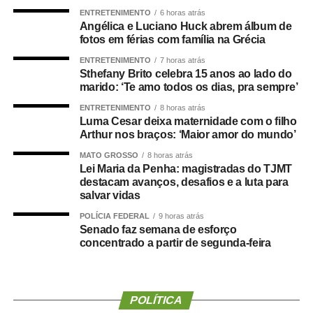
ENTRETENIMENTO
6 horas atrás
Entre as novidades desta edição está a inclusão das
Angélica e Luciano Huck abrem álbum de
modalidades de boliche e vôlei de praia nos Jogos
fotos em férias com família na Grécia
Paralímpicos. Outra atração será o passeio ciclístico, com
ENTRETENIMENTO
7 horas atrás
percurso entre o Residencial Paris e a Praia do Cortado,
Sthefany Brito celebra 15 anos ao lado do
aberto à participação da comunidade. A Praia do Cortado
marido: ‘Te amo todos os dias, pra sempre’
também passa a integrar oficialmente a programação
ENTRETENIMENTO
8 horas atrás
esportiva dos jogos. As disputas de beach tennis, vôlei de
Luma Cesar deixa maternidade com o filho
Arthur nos braços: ‘Maior amor do mundo’
praia e futevôlei serão realizadas no local.
MATO GROSSO
8 horas atrás
A programação dos Jogos Olímpicos conta com
Lei Maria da Penha: magistradas do TJMT
destacam avanços, desafios e a luta para
modalidades coletivas e individuais, como basquetebol,
salvar vidas
futsal, futebol sete, handebol, voleibol, ciclismo, mountain
bike, natação, karatê, tênis de mesa, xadrez, basquete
POLÍCIA FEDERAL
9 horas atrás
Senado faz semana de esforço
3×3, beach tennis, futevôlei e vôlei de praia. Já os 3º
concentrado a partir de segunda-feira
Jogos Paralímpicos de Sinop contarão com disputas de
atletismo, natação, tênis de mesa, xadrez, vôlei de praia e
boliche, nas categorias masculina e feminina.
POLÍTICA