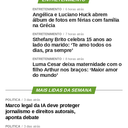
COMENTE ABAIXO:
ENTRETENIMENTO
6 horas atrás
Angélica e Luciano Huck abrem
WhatsApp
Facebook
Twitter
Messenger
LinkedIn
Share
álbum de fotos em férias com família
na Grécia
ENTRETENIMENTO
7 horas atrás
Sthefany Brito celebra 15 anos ao
lado do marido: ‘Te amo todos os
dias, pra sempre’
ENTRETENIMENTO
8 horas atrás
Luma Cesar deixa maternidade com o
filho Arthur nos braços: ‘Maior amor
do mundo’
MAIS LIDAS DA SEMANA
POLÍTICA
3 dias atrás
Marco legal da IA deve proteger
jornalismo e direitos autorais,
aponta debate
POLÍTICA
3 dias atrás