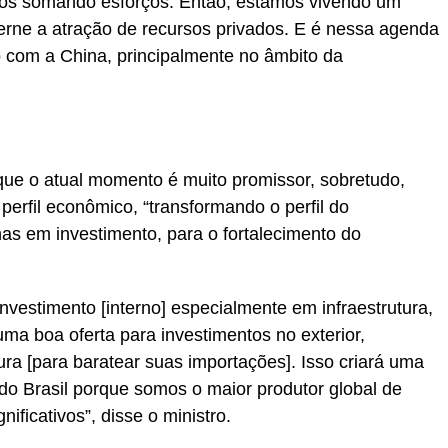
cos somando esforços. Então, estamos vivendo um
erne a atração de recursos privados. E é nessa agenda
 com a China, principalmente no âmbito da
ue o atual momento é muito promissor, sobretudo,
perfil econômico, “transformando o perfil do
s em investimento, para o fortalecimento do
investimento [interno] especialmente em infraestrutura,
uma boa oferta para investimentos no exterior,
ura [para baratear suas importações]. Isso criará uma
do Brasil porque somos o maior produtor global de
ificativos”, disse o ministro.