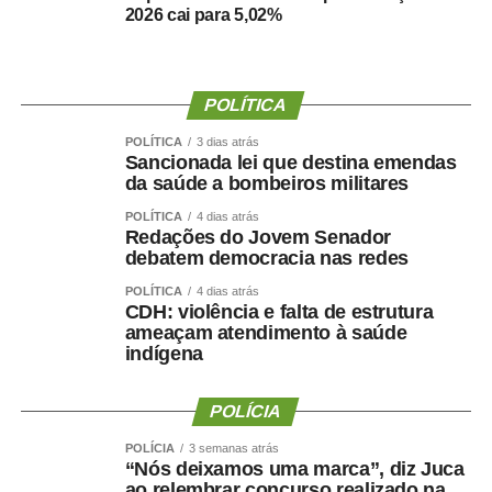
2026 cai para 5,02%
depoimentos que a
gente ouviu mostram
isso: as pessoas
POLÍTICA
queriam pagar, mas
POLÍTICA
3 dias atrás
não estavam
Sancionada lei que destina emendas
da saúde a bombeiros militares
conseguindo. Voltaram
POLÍTICA
4 dias atrás
agora, com essa ajuda
Redações do Jovem Senador
debatem democracia nas redes
do governo, a poder
POLÍTICA
4 dias atrás
pagar em dia”, afirmou
CDH: violência e falta de estrutura
ameaçam atendimento à saúde
durante o
lançamento
indígena
das medidas
.
POLÍCIA
POLÍCIA
3 semanas atrás
Lançado em 2023, o Desenrola foi criado para facilitar
“Nós deixamos uma marca”, diz Juca
a renegociação de dívidas e a recuperação financeira
ao relembrar concurso realizado na