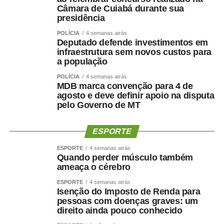
das famílias.
Segundo o governo, o programa já
Câmara de Cuiabá durante sua
presidência
beneficiou 7,5 milhões de famílias. A nova fase busca
ampliar os incentivos também para consumidores que
POLÍCIA
4 semanas atrás
mantêm os pagamentos em dia.
Deputado defende investimentos em
infraestrutura sem novos custos para
a população
Alerta
POLÍCIA
4 semanas atrás
MDB marca convenção para 4 de
Em meio a este e outros programas de renegociação de
agosto e deve definir apoio na disputa
dívidas que vêm sendo implementados pelo governo
pelo Governo de MT
federal, o Ministério da Fazenda alertou para golpes que
usam anúncios falsos, mensagens e links enviados pela
ESPORTE
internet para atrair pessoas interessadas.
ESPORTE
4 semanas atrás
Quando perder músculo também
Segundo a pasta, a renegociação é feita
ameaça o cérebro
exclusivamente nas instituições financeiras, sem
intermediação de sites específicos do governo ou
ESPORTE
4 semanas atrás
Isenção do Imposto de Renda para
envio de links por SMS e aplicativos.
pessoas com doenças graves: um
direito ainda pouco conhecido
Levantamento do NetLab/UFRJ identificou 544 anúncios