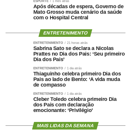
ESPORTE
1 mês atrás
fraudulentos nas plataformas da Meta entre abril e junho,
Após décadas de espera, Governo de
dos quais 38% utilizavam inteligência artificial e 72%
Mato Grosso muda cenário da saúde
exploravam indevidamente a imagem do governo e de
com o Hospital Central
marcas conhecidas para conferir aparência de
legitimidade às fraudes.
ENTRETENIMENTO
ENTRETENIMENTO
21 horas atrás
Todas as informações oficiais sobre o programa estão
Sabrina Sato se declara a Nicolas
disponíveis nos canais do Ministério da Fazenda.
Prattes no Dia dos Pais: ‘Seu primeiro
Dia dos Pais’
ENTRETENIMENTO
1 dia atrás
Thiaguinho celebra primeiro Dia dos
TOP FAMOSOS
Pais ao lado de Bento: ‘A vida muda
de compasso
COMENTE ABAIXO:
ENTRETENIMENTO
1 dia atrás
Cleber Toledo celebra primeiro Dia
dos Pais com declaração
WhatsApp
Facebook
Twitter
Messenger
LinkedIn
Share
emocionante: ‘Privilégio’
MAIS LIDAS DA SEMANA