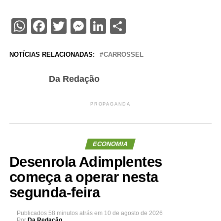
WhatsApp
Facebook
Twitter
Messenger
LinkedIn
Share
NOTÍCIAS RELACIONADAS:
CARROSSEL
Da Redação
PROPAGANDA
ECONOMIA
Desenrola Adimplentes
começa a operar nesta
segunda-feira
Publicados
58 minutos atrás
em
10 de agosto de 2026
Por
Da Redação