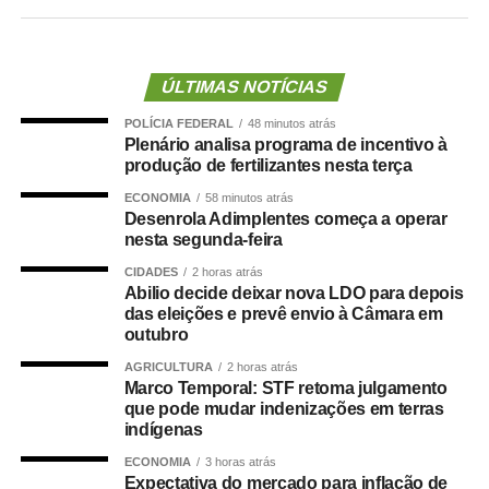
O Desenrola Adimplentes é uma das três frentes
lançadas pelo governo federal para ampliar o acesso ao
crédito.
ÚLTIMAS NOTÍCIAS
Além dos trabalhadores informais, o pacote inclui uma
POLÍCIA FEDERAL
48 minutos atrás
linha voltada a estudantes e ex-estudantes adimplentes
Plenário analisa programa de incentivo à
do Fundo de Financiamento Estudantil (Fies) e medidas
produção de fertilizantes nesta terça
para trabalhadores com carteira assinada.
ECONOMIA
58 minutos atrás
Desenrola Adimplentes começa a operar
Segundo o ministro da Fazenda, Dario Durigan, a nova
nesta segunda-feira
etapa amplia o alcance do Desenrola, criado
CIDADES
2 horas atrás
originalmente para renegociar dívidas de pessoas
Abilio decide deixar nova LDO para depois
inadimplentes.
das eleições e prevê envio à Câmara em
outubro
“O valor que a gente
AGRICULTURA
2 horas atrás
Marco Temporal: STF retoma julgamento
defende no Desenrola é
que pode mudar indenizações em terras
indígenas
o pagamento, em dia,
ECONOMIA
3 horas atrás
das contas. Os
Expectativa do mercado para inflação de