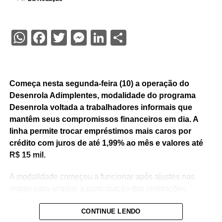
WhatsApp
Facebook
Twitter
Messenger
LinkedIn
Share
Começa nesta segunda-feira (10) a operação do
Desenrola Adimplentes, modalidade do programa
Desenrola voltada a trabalhadores informais que
mantêm seus compromissos financeiros em dia. A
linha permite trocar empréstimos mais caros por
crédito com juros de até 1,99% ao mês e valores até
R$ 15 mil.
A modalidade começou a funcionar após ajustes nas
regras para ampliar a participação das instituições
financeiras.
CONTINUE LENDO