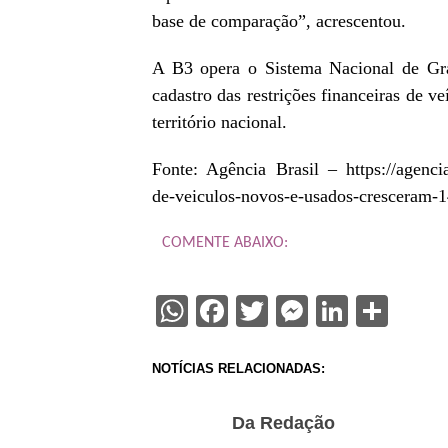
base de comparação”, acrescentou.
A B3 opera o Sistema Nacional de Gra
cadastro das restrições financeiras de 
território nacional.
Fonte: Agência Brasil – https://agenci
de-veiculos-novos-e-usados-cresceram-
COMENTE ABAIXO:
WhatsApp
Facebook
Twitter
Messenge
Linked
Sha
NOTÍCIAS RELACIONADAS:
Da Redação