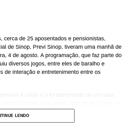
 cerca de 25 aposentados e pensionistas,
cial de Sinop, Previ Sinop, tiveram uma manhã de
eira, 4 de agosto. A programação, que faz parte do
iu diversos jogos, entre eles de baralho e
 de interação e entretenimento entre os
mover a união e o fortalecimento de vínculos,
social entre os segurados. Mais do que lazer, a
rização e reconhecimento daqueles que dedicaram
TINUE LENDO
esses encontros para fortalecimento do vínculo
ue muitos só vem aqui para participar da atividade
por isso celebrar esse momento é importante,