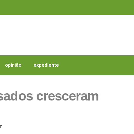
opinião
expediente
usados cresceram
r