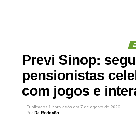
E
Previ Sinop: segu
pensionistas cel
com jogos e inter
Publicados
1 hora atrás
em
7 de agosto de 2026
Por
Da Redação