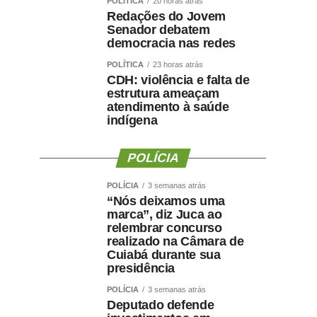
POLÍTICA
20 horas atrás
Redações do Jovem
Senador debatem
democracia nas redes
POLÍTICA
23 horas atrás
CDH: violência e falta de
estrutura ameaçam
atendimento à saúde
indígena
POLÍCIA
POLÍCIA
3 semanas atrás
“Nós deixamos uma
marca”, diz Juca ao
relembrar concurso
realizado na Câmara de
Cuiabá durante sua
presidência
POLÍCIA
3 semanas atrás
Deputado defende