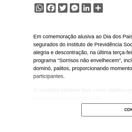
WhatsApp
Facebook
Twitter
Messenger
LinkedIn
Share
Em comemoração alusiva ao Dia dos Pais,
segurados do Instituto de Previdência So
alegria e descontração, na última terça-f
programa “Sorrisos não envelhecem”, inclu
dominó, palitos, proporcionando momentos
participantes.
O encontro também teve como objetivo pro
incentivando novas amizades e o convívio 
atividade reforçou a importância da valo
CON
anos ao serviço público. “Precisamos ter 
entre o Instituto e o Segurado, uma vez q
em dias específicos e não se encontram, 