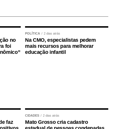
POLÍTICA
2 dias atrás
ição no
Na CMO, especialistas pedem
a foi
mais recursos para melhorar
onômico”
educação infantil
CIDADES
2 dias atrás
de faz
Mato Grosso cria cadastro
positivos
estadual de pessoas condenadas