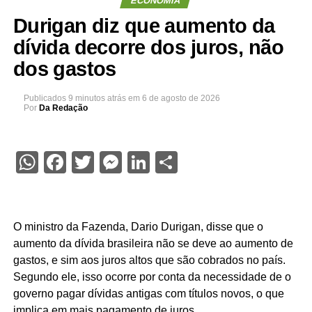
ECONOMIA
Durigan diz que aumento da
dívida decorre dos juros, não
dos gastos
Publicados
9 minutos atrás
em
6 de agosto de 2026
Por
Da Redação
WhatsApp
Facebook
Twitter
Messenger
LinkedIn
Share
O ministro da Fazenda, Dario Durigan, disse que o
aumento da dívida brasileira não se deve ao aumento de
gastos, e sim aos juros altos que são cobrados no país.
Segundo ele, isso ocorre por conta da necessidade de o
governo pagar dívidas antigas com títulos novos, o que
implica em mais pagamento de juros.