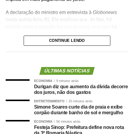
A declaração do ministro em entrevista à
Globonews
nesta quinta-feira (6). Ele explicou que, de fato, há
relação entre a questão fiscal e os juros, mas que
há
também outros fatores decisivos que acabam por
CONTINUE LENDO
influenciar as altas taxas cobradas no Brasil
.
Perguntado sobre se os gastos do governo favorecem o
cenário de juros altos, o ministro garantiu que “o governo
não está gastando mais do que arrecada”.
ÚLTIMAS NOTÍCIAS
ECONOMIA
9 minutos atrás
“O que acontece é que estamos pagando dívidas
Durigan diz que aumento da dívida decorre
antigas com títulos novos. É, portanto, na gestão da
dos juros, não dos gastos
dívida que estamos aumentando a dívida. É na
ENTRETENIMENTO
25 minutos atrás
rolagem da dívida, e não nos gastos”, complementou.
Simone Soares curte dia de praia e exibe
corpão durante banho de sol e mergulho
Em julho,
dados divulgados pelo Tesouro Nacional
ECONOMIA
56 minutos atrás
mostram que a emissão forte de títulos vinculados à Taxa
Festeja Sinop: Prefeitura define nova rota
Selic, os juros básicos da economia, fez a Dívida Pública
da 3ª Romaria Náutica