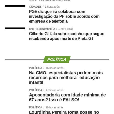
Federal (DPF) subir em junho, superando os R$ 9,2
CIDADES
1 hora atrás
trilhões.
PGE diz que irá colaborar com
investigação da PF sobre acordo com
Durigan reiterou que os juros elevados são o principal
empresa de telefonia
fator por trás do aumento do endividamento público.
ENTRETENIMENTO
1 hora atrás
Gilberto Gil fala sobre carinho que segue
“Claro que vamos continuar atuando para melhorar o
recebendo após morte de Preta Gil
resultado fiscal do país”, disse ao destacar que, do ponto
de vista econômico, o país está muito bem, “com o melhor
resultado de inflação da história” e as agências
POLÍTICA
internacionais de risco melhorando cada vez mais as
avaliações sobre o país.
POLÍTICA
16 horas atrás
Na CMO, especialistas pedem mais
recursos para melhorar educação
infantil
POLÍTICA
17 horas atrás
TOP FAMOSOS
Aposentadoria com idade mínima de
67 anos? Isso é FALSO!
COMENTE ABAIXO:
POLÍTICA
18 horas atrás
Lourdinha Pereira toma posse no