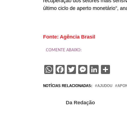
recuperação dos setores mais sensíve
último ciclo de aperto monetário”, ana
Fonte: Agência Brasil
COMENTE ABAIXO:
WhatsApp
Facebook
Twitter
Messenge
Linked
Sha
NOTÍCIAS RELACIONADAS:
AJUDOU
APO
Da Redação