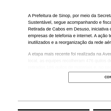
A Prefeitura de Sinop, por meio da Secre
Sustentável, segue acompanhando e fisc
Retirada de Cabos em Desuso, iniciativa
empresas de telefonia e internet. A ação t
inutilizados e a reorganização da rede aé
A etapa mais recente foi realizada na Ave
local, as equipes recolheram 476 quilos d
retirados 186 quilos de materiais e, no s
esse trabalho na região no próximo mês.
CON
Antes dessa etapa, a operação já passo
Acácias, Jacarandás, Tarumãs, Figueiras, 
quilos de materiais recolhidos. Com a co
quantidade chegou a 2.626 quilos de cabo