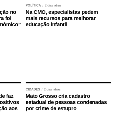
POLÍTICA
2 dias atrás
ição no
Na CMO, especialistas pedem
a foi
mais recursos para melhorar
onômico”
educação infantil
CIDADES
2 dias atrás
de faz
Mato Grosso cria cadastro
positivos
estadual de pessoas condenadas
ção aos
por crime de estupro