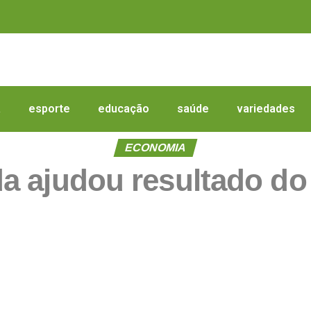
a
esporte
educação
saúde
variedades
ECONOMIA
a ajudou resultado do 
r
In
re