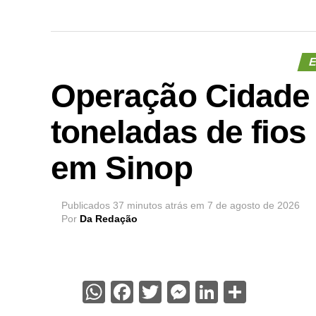
E
Operação Cidade 
toneladas de fios
em Sinop
Publicados
37 minutos atrás
em
7 de agosto de 2026
Por
Da Redação
WhatsApp
Facebook
Twitter
Messenger
LinkedIn
Share