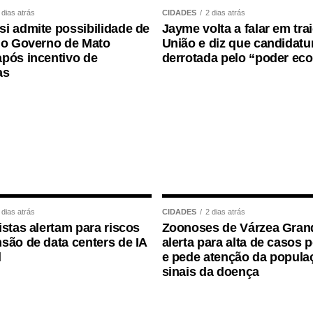
 dias atrás
CIDADES
2 dias atrás
lvimento Sustentável, Rúbia Naves, destacou a
i admite possibilidade de
Jayme volta a falar em tra
rantir mais segurança e organização à cidade.
 o Governo de Mato
União e diz que candidatur
e esforços entre todos os envolvidos. A
pós incentivo de
derrotada pelo “poder ec
as
adora, acompanhando cada etapa do trabalho e
cumprida. Os resultados demonstram a importância
ulação e para a melhoria da paisagem urbana do
da Defesa Civil, Pedro Roveri, a iniciativa
de contribuir para a organização visual da
cados pelo acúmulo de fios soltos ou
 dias atrás
CIDADES
2 dias atrás
acidentes e assegurando melhores condições
istas alertam para riscos
Zoonoses de Várzea Gran
ncluiu.
são de data centers de IA
alerta para alta de casos 
l
e pede atenção da popula
sinais da doença