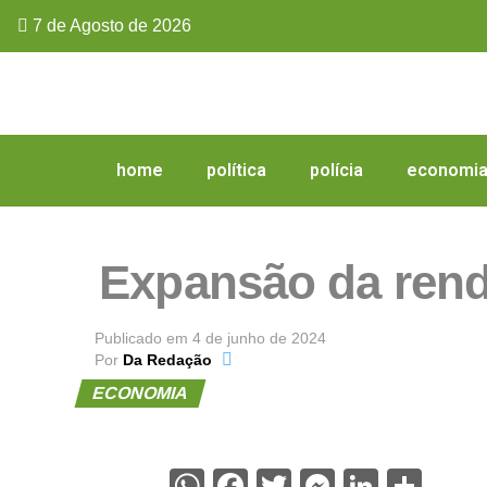
7 de Agosto de 2026
home
política
polícia
economi
Expansão da rend
Publicado em
4 de junho de 2024
Por
Da Redação
ECONOMIA
WhatsApp
Facebook
Twitter
Messenge
Linked
Sha