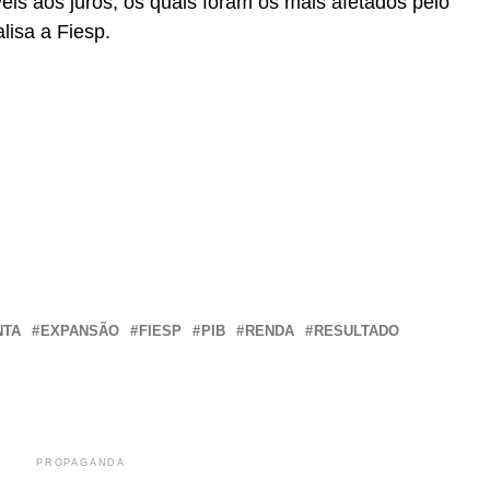
is aos juros, os quais foram os mais afetados pelo
lisa a Fiesp.
r
In
re
NTA
EXPANSÃO
FIESP
PIB
RENDA
RESULTADO
PROPAGANDA