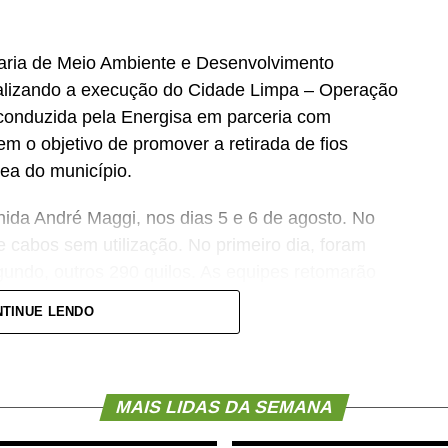
taria de Meio Ambiente e Desenvolvimento
alizando a execução do Cidade Limpa – Operação
 conduzida pela Energisa em parceria com
em o objetivo de promover a retirada de fios
rea do município.
nida André Maggi, nos dias 5 e 6 de agosto. No
e cabos sem utilização. No primeiro dia, foram
egundo, outros 290 quilos. As equipes retomarão
TINUE LENDO
u pelas Avenidas Júlio Campos, Embaúbas,
Bruno Martini e Sibipirunas, totalizando 2,15 mil
nclusão dos trabalhos na Avenida André Maggi, a
MAIS LIDAS DA SEMANA
s retirados.