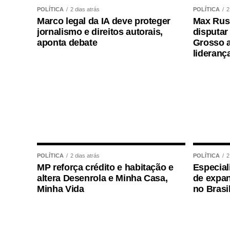
POLÍTICA
2 dias atrás
POLÍTICA
2
A secretária de Meio Ambiente e Desenvo
Marco legal da IA deve proteger
Max Russ
importância do trabalho conjunto para ga
jornalismo e direitos autorais,
disputar
“Essa é uma ação que depende da união d
aponta debate
Grosso a
lideranç
Prefeitura atua como parceira e fiscaliz
contribuindo para que a legislação seja 
dessa iniciativa para a segurança da pop
município”, ressaltou.
Conforme destaca o coordenador municipal 
também contribui com a segurança. “Além 
cidade, a operação reduz os riscos provo
POLÍTICA
2 dias atrás
POLÍTICA
2
abandonados, diminuindo as chances de 
MP reforça crédito e habitação e
Especial
para motoristas, ciclistas e pedestres”, co
altera Desenrola e Minha Casa,
de expan
Minha Vida
no Brasi