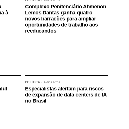
POLÍTICA
4 dias atrás
a
Complexo Penitenciário Ahmenon
ia à
Lemos Dantas ganha quatro
novos barracões para ampliar
oportunidades de trabalho aos
reeducandos
POLÍTICA
4 dias atrás
luf
Especialistas alertam para riscos
de expansão de data centers de IA
no Brasil