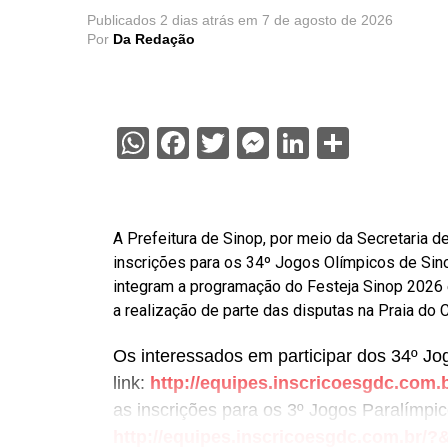
Publicados
2 dias atrás
em
7 de agosto de 2026
Por
Da Redação
WhatsApp
Facebook
Twitter
Messenger
LinkedIn
Share
A Prefeitura de Sinop, por meio da Secretaria de
inscrições para os 34º Jogos Olímpicos de Sin
integram a programação do Festeja Sinop 2026
a realização de parte das disputas na Praia do 
Os interessados em participar dos 34º Jo
link:
http://equipes.inscricoesgdc.c
as inscrições para os 3º Jogos Paralímpic
http://equipes.inscricoesgdc.com.b