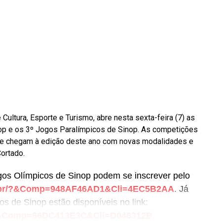
 Cultura, Esporte e Turismo, abre nesta sexta-feira (7) as
op e os 3º Jogos Paralímpicos de Sinop. As competições
 e chegam à edição deste ano com novas modalidades e
Cortado.
gos Olímpicos de Sinop podem se inscrever pelo
om.br/?&Comp=948AF46AD1&Cli=4EC5B2AA
. Já
os de Sinop estão disponíveis no link:
r/?&Comp=66DC413E3C&Cli=D046312B
.