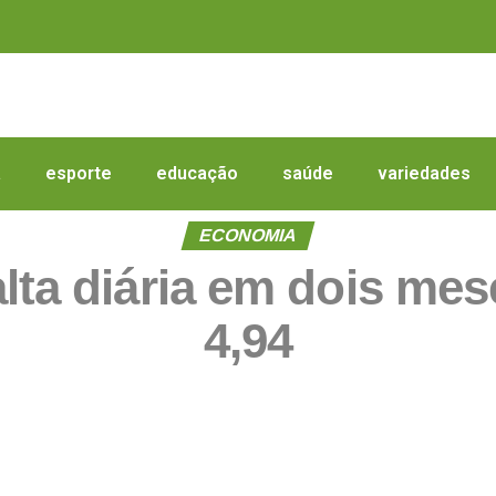
a
esporte
educação
saúde
variedades
ECONOMIA
lta diária em dois me
4,94