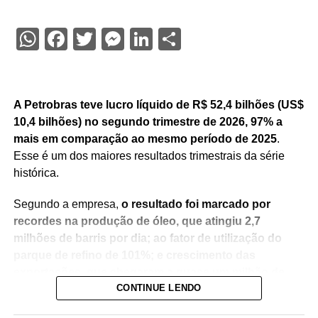
WhatsApp
Facebook
Twitter
Messenger
LinkedIn
Share
A Petrobras teve lucro líquido de R$ 52,4 bilhões (US$
10,4 bilhões) no segundo trimestre de 2026, 97% a
mais em comparação ao mesmo período de 2025
.
Esse é um dos maiores resultados trimestrais da série
histórica.
Segundo a empresa,
o resultado foi marcado por
recordes na produção de óleo, que atingiu 2,7
milhões de barris por dia; ao fator de utilização do
parque de refino de 101%; e crescimento das
exportações, que chegaram a quase um milhão de
CONTINUE LENDO
barris por dia.