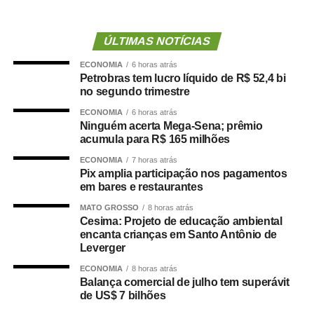
A elevada utilização do parque de refino levou a
produção de 509 mil barris de petróleo por dia de diesel
S10 e 109 mil de querosene de aviação.
ÚLTIMAS NOTÍCIAS
ECONOMIA
6 horas atrás
Já a produção de derivados atingiu 1,9 milhão de barris
Petrobras tem lucro líquido de R$ 52,4 bi
por dia, que representa um crescimento de 5,6%
no segundo trimestre
comparada ao primeiro trimestre de 2026.
ECONOMIA
6 horas atrás
Ninguém acerta Mega-Sena; prêmio
Com o aumento da produção de derivados, houve
acumula para R$ 165 milhões
redução das importações em 40% em relação ao
ECONOMIA
7 horas atrás
trimestre anterior.
Pix amplia participação nos pagamentos
em bares e restaurantes
“Os recordes operacionais que alcançamos neste
MATO GROSSO
8 horas atrás
segundo trimestre nos levaram a um dos maiores
Cesima: Projeto de educação ambiental
resultados financeiros trimestrais da série histórica da
encanta crianças em Santo Antônio de
Petrobras. O aumento do volume de produção de óleo e
Leverger
de derivados, combinado ao Brent mais alto, fortaleceu
ECONOMIA
8 horas atrás
nossa geração de caixa”, avaliou o diretor Financeiro e
Balança comercial de julho tem superávit
de US$ 7 bilhões
de Relacionamento com Investidores, Fernando
Melgarejo