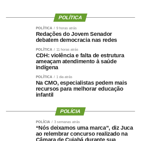
Investimentos
POLÍTICA
POLÍTICA
9 horas atrás
Foram investidos R$ 26,7 bilhões (US$ 5,3 bilhões) no
Redações do Jovem Senador
segundo trimestre de 2026. Deste valor, 82% foram
debatem democracia nas redes
destinados para o segmento de exploração e produção.
POLÍTICA
11 horas atrás
CDH: violência e falta de estrutura
Neste trimestre, destacam-se os investimentos na
ameaçam atendimento à saúde
construção das unidades P-80, P-82 e P-83, com entrada
indígena
em operação prevista para 2027.
POLÍTICA
1 dia atrás
Na CMO, especialistas pedem mais
recursos para melhorar educação
infantil
TOP FAMOSOS
POLÍCIA
COMENTE ABAIXO:
POLÍCIA
3 semanas atrás
“Nós deixamos uma marca”, diz Juca
ao relembrar concurso realizado na
WhatsApp
Facebook
Twitter
Messenger
LinkedIn
Share
Câmara de Cuiabá durante sua