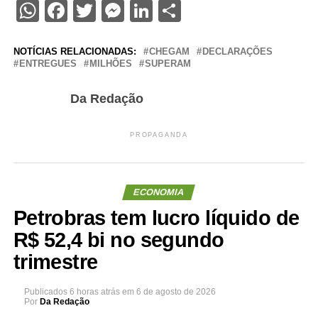
WhatsApp
Facebook
Twitter
Messenger
LinkedIn
Share
NOTÍCIAS RELACIONADAS:
CHEGAM
DECLARAÇÕES
ENTREGUES
MILHÕES
SUPERAM
Da Redação
PROPAGANDA
ECONOMIA
Petrobras tem lucro líquido de
R$ 52,4 bi no segundo
trimestre
Publicados
6 horas atrás
em
6 de agosto de 2026
Por
Da Redação