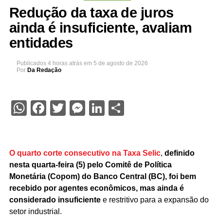
Redução da taxa de juros
ainda é insuficiente, avaliam
entidades
Publicados
4 horas atrás
em
5 de agosto de 2026
Por
Da Redação
WhatsApp
Facebook
Twitter
Messenger
LinkedIn
Share
O quarto corte consecutivo na Taxa Selic
,
definido
nesta quarta-feira (5) pelo Comitê de Política
Monetária (Copom) do Banco Central (BC), foi bem
recebido por agentes econômicos, mas ainda é
considerado insuficiente
e restritivo para a expansão do
setor industrial.