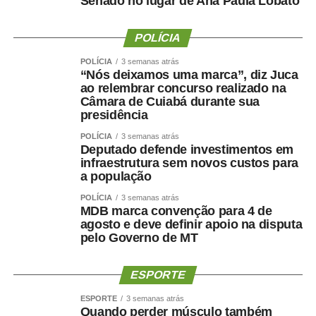
Senado no lugar de Ana Paula Lobato
uma redução drástica da taxa de juros, dar uma injeção
de ânimo no setor produtivo e alavancar mais a
economia”, disse a entidade, em nota.
POLÍCIA
POLÍCIA
3 semanas atrás
Copom
“Nós deixamos uma marca”, diz Juca
ao relembrar concurso realizado na
Câmara de Cuiabá durante sua
O Comitê de Política Monetária (Copom) do Banco
presidência
Central (BC) reduziu nesta quarta-feira (5) em 0,25 ponto
percentual a Taxa Selic, a taxa básica de juros da
POLÍCIA
3 semanas atrás
Deputado defende investimentos em
economia brasileira, que passará de 14,25% para 14% ao
infraestrutura sem novos custos para
ano.
a população
POLÍCIA
3 semanas atrás
Esta é a quarta vez consecutiva que o comitê reduz os
MDB marca convenção para 4 de
juros. A decisão foi tomada em reunião na sede do BC,
agosto e deve definir apoio na disputa
em Brasília.
pelo Governo de MT
Segundo a instituição, o novo ajuste gradual de menos
ESPORTE
0,25 ponto é compatível com a estratégia de
convergência da inflação para o redor da meta no
ESPORTE
3 semanas atrás
Quando perder músculo também