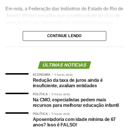
Em nota, a Federação das Indústrias do Estado do Rio de
Janeiro (Firjan) ressaltou que a continuidade do ciclo de
redução da Selic representa um sinal positivo para a
atividade econômica, mas que o nível ainda elevado da
CONTINUE LENDO
taxa mantém o crédito caro e atrasa investimentos.
“O elevado custo de capital posterga investimentos,
dificulta a modernização produtiva e limita a capacidade
das empresas brasileiras de ganhar produtividade e
ÚLTIMAS NOTÍCIAS
competir nos mercados interno e externo. Esse quadro se
ECONOMIA
4 horas atrás
reflete no desempenho da indústria de transformação,
Redução da taxa de juros ainda é
que cresceu apenas 0,4% no primeiro semestre do ano,
insuficiente, avaliam entidades
segundo o Instituto Brasileiro de Geografia e Estatística
POLÍTICA
5 horas atrás
(IBGE)”, disse a entidade.
Na CMO, especialistas pedem mais
recursos para melhorar educação infantil
Na mesma linha, a Confederação Nacional da Indústria
POLÍTICA
5 horas atrás
(CNI) lembrou que os juros estão em patamar restritivo há
Aposentadoria com idade mínima de 67
55 meses, e que Selic está 3,6 pontos percentuais acima
anos? Isso é FALSO!