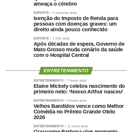
próximo período.
ameaça o cérebro
Sobre o ambiente externo, o BC voltou a apontar o
ESPORTE
3 semanas atrás
Isenção do Imposto de Renda para
cenário de indefinição acerca dos conflitos armados no
pessoas com doenças graves: um
Oriente Médio e da incerteza sobre a política monetária
direito ainda pouco conhecido
em algumas economias avançadas.
ESPORTE
1 mês atrás
Após décadas de espera, Governo de
Mato Grosso muda cenário da saúde
com o Hospital Central
TOP FAMOSOS
ENTRETENIMENTO
COMENTE ABAIXO:
ENTRETENIMENTO
7 horas atrás
Elaine Mickely celebra nascimento do
primeiro neto: ‘Nosso Arthur nasceu’
WhatsApp
Facebook
Twitter
Messenger
LinkedIn
Share
ENTRETENIMENTO
9 horas atrás
Velhos Bandidos vence como Melhor
Comédia no Prêmio Grande Otelo
2026
ENTRETENIMENTO
11 horas atrás
Gracyanne Barbosa vive momento