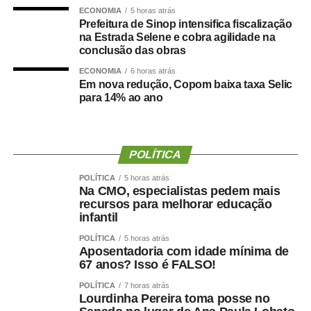
da taxa calculada com base na Regra de Taylor, estimada
ECONOMIA
5 horas atrás
em 10,4%. Esta regra permite calcular uma taxa de juros
Prefeitura de Sinop intensifica fiscalização
na Estrada Selene e cobra agilidade na
que proporcione o controle da inflação sem desestimular
conclusão das obras
o crescimento da economia.
ECONOMIA
6 horas atrás
Em nova redução, Copom baixa taxa Selic
“A taxa de juros real, aproximadamente de 10%, supera
para 14% ao ano
com folga a taxa de equilíbrio estimada pelo próprio
Banco Central, de 5%, indicando que há espaço para
cortes mais expressivos na Selic, sem prejuízos no
combate à inflação”.
POLÍTICA
POLÍTICA
5 horas atrás
Entre as organizações de trabalhadores, a Força Sindical
Na CMO, especialistas pedem mais
também classificou como insuficiente a redução de 0,25
recursos para melhorar educação
ponto percentual na Selic. Para a central sindical, juros
infantil
elevados encarecem o crédito, reduzem investimentos,
POLÍTICA
5 horas atrás
desestimulam o consumo e comprometem a geração de
Aposentadoria com idade mínima de
67 anos? Isso é FALSO!
empregos.
POLÍTICA
7 horas atrás
“Perdemos uma excelente oportunidade de promover
Lourdinha Pereira toma posse no