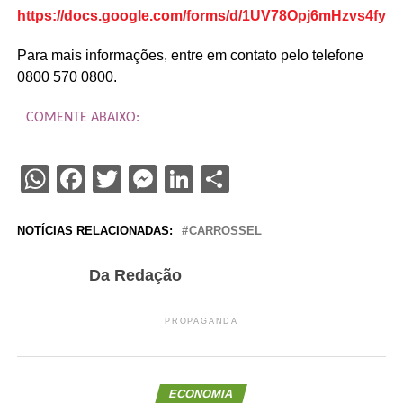
https://docs.google.com/forms/d/1UV78Opj6mHzvs4fy
Para mais informações, entre em contato pelo telefone
0800 570 0800.
COMENTE ABAIXO:
WhatsApp
Facebook
Twitter
Messenger
LinkedIn
Share
NOTÍCIAS RELACIONADAS:
CARROSSEL
Da Redação
PROPAGANDA
ECONOMIA