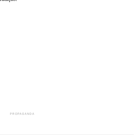
r
In
re
PROPAGANDA