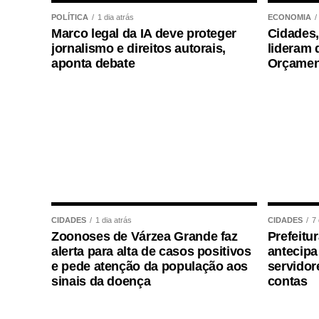
atribuiu o reconhecimento ao espírito e
POLÍTICA
1 dia atrás
ECONOMIA
Marco legal da IA deve proteger
Cidades,
sinopense. Segundo ele, o resultado reflet
jornalismo e direitos autorais,
lideram 
produtivo e população no desenvolviment
aponta debate
Orçamen
trabalhadora e empreendedora. O nosso 
planejamento, infraestrutura e serviços, 
oportunidades e qualidade de vida para a
Ainda quando analisado o ranking, no que
do Centro-Oeste), Sinop também apresent
Fiscais; 5º lugar em Capacidade de Arre
Saúde; 8º lugar em Indicadores Econômic
Comércio Exterior; 14º em Qualidade de 
CIDADES
1 dia atrás
CIDADES
7 
Zoonoses de Várzea Grande faz
Prefeitu
Infraestrutura Urbana e 4º em Desenvolvi
alerta para alta de casos positivos
antecip
e pede atenção da população aos
servidor
“Esse reconhecimento nacional mostra q
sinais da doença
contas
cidade que cresce em ritmo acelerado, m
compromisso com as pessoas. Cada invest