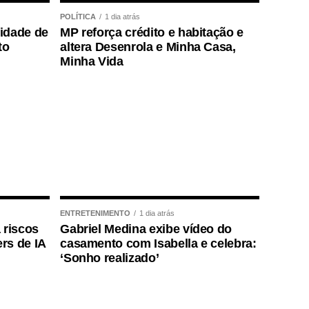
POLÍTICA
1 dia atrás
lidade de
MP reforça crédito e habitação e
to
altera Desenrola e Minha Casa,
Minha Vida
ENTRETENIMENTO
1 dia atrás
 riscos
Gabriel Medina exibe vídeo do
rs de IA
casamento com Isabella e celebra:
‘Sonho realizado’