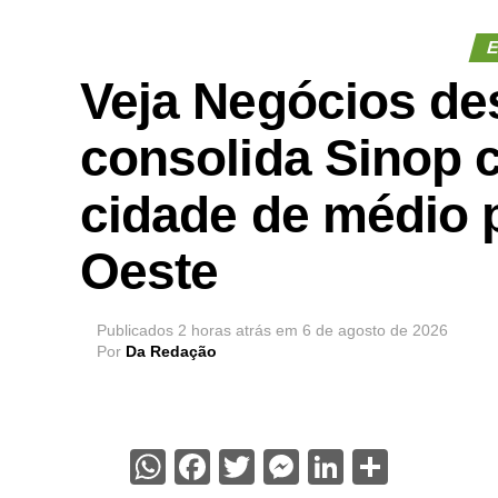
E
Veja Negócios de
consolida Sinop 
cidade de médio p
Oeste
Publicados
2 horas atrás
em
6 de agosto de 2026
Por
Da Redação
WhatsApp
Facebook
Twitter
Messenger
LinkedIn
Share