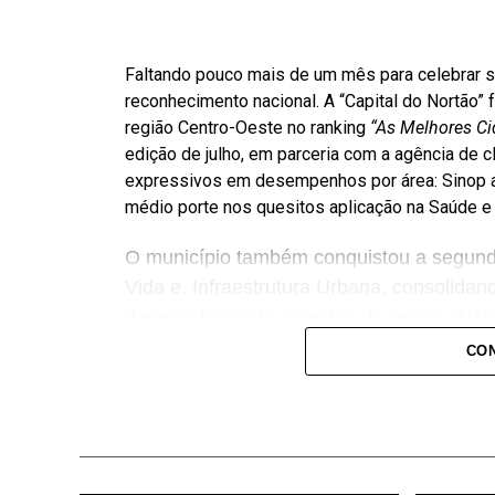
Faltando pouco mais de um mês para celebrar 
reconhecimento nacional. A “Capital do Nortão” 
região Centro-Oeste no ranking
“As Melhores Ci
edição de julho, em parceria com a agência de c
expressivos em desempenhos por área: Sinop al
médio porte nos quesitos aplicação na Saúde 
O município também conquistou a segund
Vida e, Infraestrutura Urbana, consolida
desenvolvimento e gestão da região. Além
importantes resultados, como 3º lugar e
CON
Comércio Exterior; 3º em Capacidade de
em Acesso Digital ao Conhecimento; 9º em
Todas colocações entre as cidades de méd
A divulgação do ranking foi recebida com