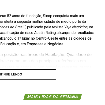
seus 52 anos de fundação, Sinop conquista mais um
foi eleita a segunda melhor cidade de médio porte da
dades do Brasil
“, publicado pela revista
Veja Negócios,
na
lassificação de risco Austin Rating, alcançando resultados
cançou o 1º lugar no Centro-Oeste entre as cidades de
e Educação e, em Empresas e Negócios.
a posição nas áreas de Habitação; Qualidade de
ndo-se como uma das principais referências em
 destes quesitos, Sinop também registrou outros
m Desenvolvimento Municipal; 3º colocado em
TINUE LENDO
 Arrecadação; 4º lugar em Renda e Emprego; 6º
 Indicadores Digitais e 10º em Mobilidade Digital.
io porte da região Centro-Oeste.
MAIS LIDAS DA SEMANA
 entusiasmo pelo prefeito Roberto Dorner, que