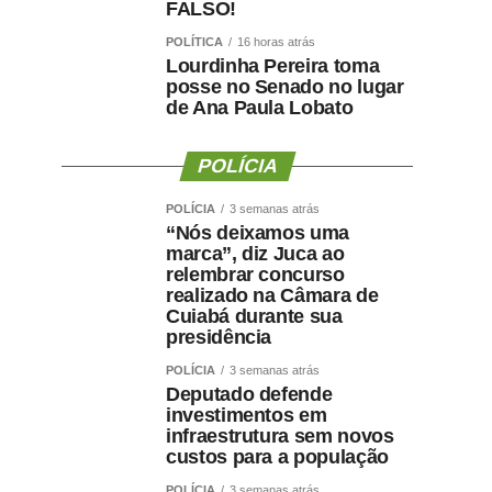
FALSO!
POLÍTICA
16 horas atrás
Lourdinha Pereira toma
posse no Senado no lugar
de Ana Paula Lobato
POLÍCIA
POLÍCIA
3 semanas atrás
“Nós deixamos uma
marca”, diz Juca ao
relembrar concurso
realizado na Câmara de
Cuiabá durante sua
presidência
POLÍCIA
3 semanas atrás
Deputado defende
investimentos em
infraestrutura sem novos
custos para a população
POLÍCIA
3 semanas atrás