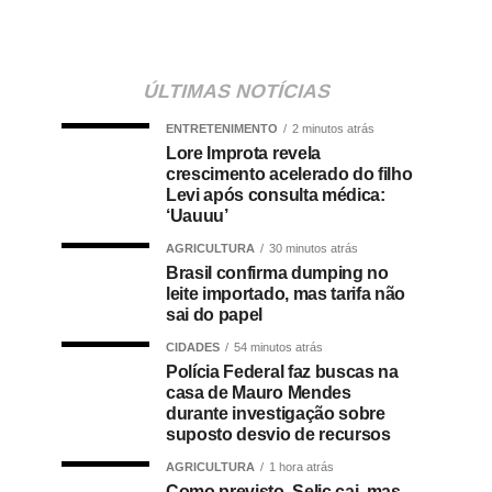
ÚLTIMAS NOTÍCIAS
ENTRETENIMENTO
2 minutos atrás
Lore Improta revela
crescimento acelerado do filho
Levi após consulta médica:
‘Uauuu’
AGRICULTURA
30 minutos atrás
Brasil confirma dumping no
leite importado, mas tarifa não
sai do papel
CIDADES
54 minutos atrás
Polícia Federal faz buscas na
casa de Mauro Mendes
durante investigação sobre
suposto desvio de recursos
AGRICULTURA
1 hora atrás
Como previsto, Selic cai, mas