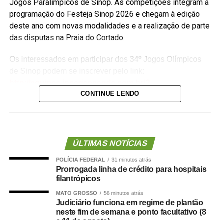
Jogos Paralímpicos de Sinop. As competições integram a
programação do Festeja Sinop 2026 e chegam à edição
deste ano com novas modalidades e a realização de parte
das disputas na Praia do Cortado.
Os interessados em participar dos 34º Jogos Olímpicos
de Sinop podem se inscrever pelo link:
http://equipes.inscricoesgdc.com.br/?
CONTINUE LENDO
&Comp=948AF46AD1&Cli=4EC5B2AA
. Já as
inscrições para os 3º Jogos Paralímpicos de Sinop estão
disponíveis no link:
http://equipes.inscricoesgdc.com.br/?
&Comp=66DC413E3C&Cli=D046312B
.
ÚLTIMAS NOTÍCIAS
POLÍCIA FEDERAL
31 minutos atrás
Entre as novidades desta edição está a inclusão das
Prorrogada linha de crédito para hospitais
modalidades de boliche e vôlei de praia nos Jogos
filantrópicos
Paralímpicos. Outra atração será o passeio ciclístico, com
MATO GROSSO
56 minutos atrás
percurso entre o Residencial Paris e a Praia do Cortado,
Judiciário funciona em regime de plantão
aberto à participação da comunidade. A Praia do Cortado
neste fim de semana e ponto facultativo (8