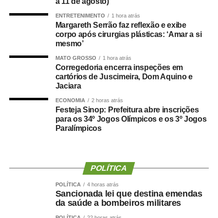
a 11 de agosto)
também passa a integrar oficialmente a programação
esportiva dos jogos. As disputas de beach tennis, vôlei de
ENTRETENIMENTO
1 hora atrás
Margareth Serrão faz reflexão e exibe
praia e futevôlei serão realizadas no local.
corpo após cirurgias plásticas: ‘Amar a si
mesmo’
A programação dos Jogos Olímpicos conta com
modalidades coletivas e individuais, como basquetebol,
MATO GROSSO
1 hora atrás
Corregedoria encerra inspeções em
futsal, futebol sete, handebol, voleibol, ciclismo, mountain
cartórios de Juscimeira, Dom Aquino e
bike, natação, karatê, tênis de mesa, xadrez, basquete
Jaciara
3×3, beach tennis, futevôlei e vôlei de praia. Já os 3º
ECONOMIA
2 horas atrás
Jogos Paralímpicos de Sinop contarão com disputas de
Festeja Sinop: Prefeitura abre inscrições
atletismo, natação, tênis de mesa, xadrez, vôlei de praia e
para os 34º Jogos Olímpicos e os 3º Jogos
Paralímpicos
boliche, nas categorias masculina e feminina.
O secretário municipal de Cultura, Esporte e Turismo,
Gabriel Vasconcelos, destacou que os jogos representam
POLÍTICA
uma das principais ações de incentivo ao esporte
desenvolvidas pela Prefeitura de Sinop e contribuem
POLÍTICA
4 horas atrás
Sancionada lei que destina emendas
para ampliar a participação da população em atividades
da saúde a bombeiros militares
esportivas. “Os Jogos Olímpicos e os Jogos Paralímpicos
POLÍTICA
22 horas atrás