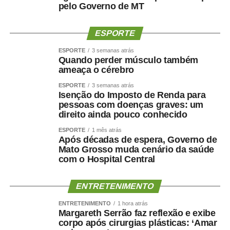
qualidade de vida da população”, explicou.
pelo Governo de MT
Os 34º Jogos Olímpicos de Sinop e os 3º Jogos
ESPORTE
Paralímpicos de Sinop integram a programação do
Festeja Sinop 2026. Promovido pela Prefeitura de Sinop,
ESPORTE
3 semanas atrás
Quando perder músculo também
o Festeja Sinop 2026 será realizado de 30 de agosto a 14
ameaça o cérebro
de setembro, em celebração aos 52 anos de fundação do
ESPORTE
3 semanas atrás
município. O calendário oficial das festividades será
Isenção do Imposto de Renda para
divulgado nos próximos dias pela Prefeitura de Sinop.
pessoas com doenças graves: um
direito ainda pouco conhecido
ESPORTE
1 mês atrás
Após décadas de espera, Governo de
Mato Grosso muda cenário da saúde
com o Hospital Central
COMENTE ABAIXO:
ENTRETENIMENTO
WhatsApp
Facebook
Twitter
Messenger
LinkedIn
Share
ENTRETENIMENTO
1 hora atrás
Margareth Serrão faz reflexão e exibe
corpo após cirurgias plásticas: ‘Amar