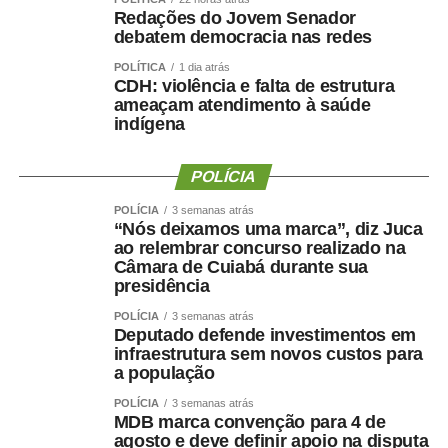
de Sinop são eventos tradicionais e muito aguardados
Redações do Jovem Senador
pela comunidade esportiva. A competição oferece
debatem democracia nas redes
oportunidades para atletas de diferentes modalidades
POLÍTICA
1 dia atrás
demonstrarem seu potencial, conquistarem resultados e
CDH: violência e falta de estrutura
representarem suas equipes. Além disso, os jogos
ameaçam atendimento à saúde
indígena
incentivam a prática esportiva e fortalecem o esporte
como ferramenta de integração social e desenvolvimento
humano”, afirmou.
POLÍCIA
POLÍCIA
3 semanas atrás
O secretário também destacou que as novidades desta
“Nós deixamos uma marca”, diz Juca
edição ampliam o alcance do evento e aproximam ainda
ao relembrar concurso realizado na
mais a população das atividades esportivas. “A inclusão
Câmara de Cuiabá durante sua
presidência
de novas modalidades e a realização de disputas na
Praia do Cortado representam mais uma evolução dos
POLÍCIA
3 semanas atrás
Deputado defende investimentos em
jogos. Essas mudanças ampliam as oportunidades de
infraestrutura sem novos custos para
participação, valorizam os espaços públicos do município
a população
e tornam a competição ainda mais atrativa para atletas,
POLÍCIA
3 semanas atrás
familiares e espectadores. O esporte tem a capacidade
MDB marca convenção para 4 de
de unir pessoas, promover inclusão e contribuir para a
agosto e deve definir apoio na disputa