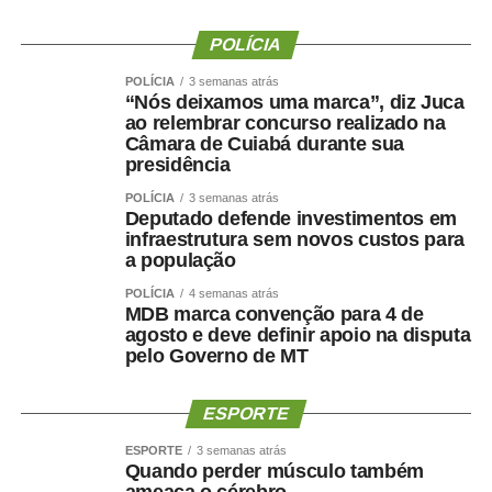
representarem suas equipes. Além disso, os jogos
POLÍCIA
incentivam a prática esportiva e fortalecem o esporte
como ferramenta de integração social e desenvolvimento
POLÍCIA
3 semanas atrás
“Nós deixamos uma marca”, diz Juca
humano”, afirmou.
ao relembrar concurso realizado na
Câmara de Cuiabá durante sua
O secretário também destacou que as novidades desta
presidência
edição ampliam o alcance do evento e aproximam ainda
POLÍCIA
3 semanas atrás
mais a população das atividades esportivas. “A inclusão
Deputado defende investimentos em
de novas modalidades e a realização de disputas na
infraestrutura sem novos custos para
Praia do Cortado representam mais uma evolução dos
a população
jogos. Essas mudanças ampliam as oportunidades de
POLÍCIA
4 semanas atrás
participação, valorizam os espaços públicos do município
MDB marca convenção para 4 de
agosto e deve definir apoio na disputa
e tornam a competição ainda mais atrativa para atletas,
pelo Governo de MT
familiares e espectadores. O esporte tem a capacidade
de unir pessoas, promover inclusão e contribuir para a
ESPORTE
qualidade de vida da população”, explicou.
ESPORTE
3 semanas atrás
Os 34º Jogos Olímpicos de Sinop e os 3º Jogos
Quando perder músculo também
Paralímpicos de Sinop integram a programação do
ameaça o cérebro