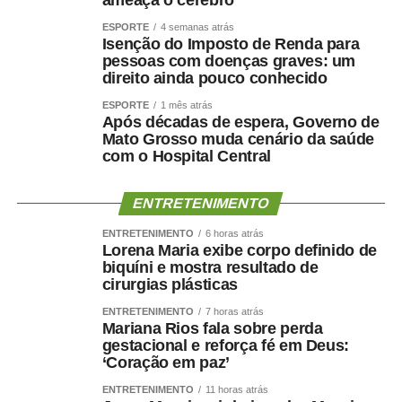
Festeja Sinop 2026. Promovido pela Prefeitura de Sinop,
ESPORTE
4 semanas atrás
o Festeja Sinop 2026 será realizado de 30 de agosto a 14
Isenção do Imposto de Renda para
pessoas com doenças graves: um
de setembro, em celebração aos 52 anos de fundação do
direito ainda pouco conhecido
município. O calendário oficial das festividades será
divulgado nos próximos dias pela Prefeitura de Sinop.
ESPORTE
1 mês atrás
Após décadas de espera, Governo de
Mato Grosso muda cenário da saúde
com o Hospital Central
ENTRETENIMENTO
COMENTE ABAIXO:
ENTRETENIMENTO
6 horas atrás
Lorena Maria exibe corpo definido de
WhatsApp
Facebook
Twitter
Messenger
LinkedIn
Share
biquíni e mostra resultado de
cirurgias plásticas
ENTRETENIMENTO
7 horas atrás
Mariana Rios fala sobre perda
gestacional e reforça fé em Deus:
‘Coração em paz’
ENTRETENIMENTO
11 horas atrás