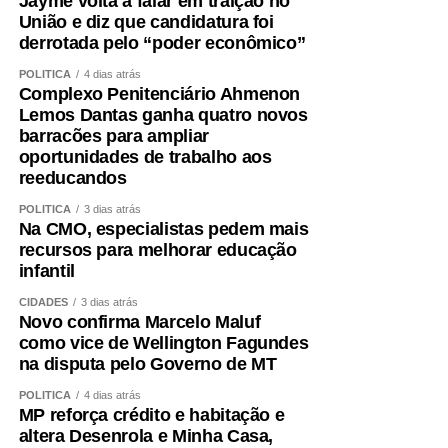
Jayme volta a falar em traição no
União e diz que candidatura foi
derrotada pelo “poder econômico”
POLÍTICA
4 dias atrás
Complexo Penitenciário Ahmenon
Lemos Dantas ganha quatro novos
barracões para ampliar
oportunidades de trabalho aos
reeducandos
POLÍTICA
3 dias atrás
Na CMO, especialistas pedem mais
recursos para melhorar educação
infantil
CIDADES
3 dias atrás
Novo confirma Marcelo Maluf
como vice de Wellington Fagundes
na disputa pelo Governo de MT
POLÍTICA
4 dias atrás
MP reforça crédito e habitação e
altera Desenrola e Minha Casa,