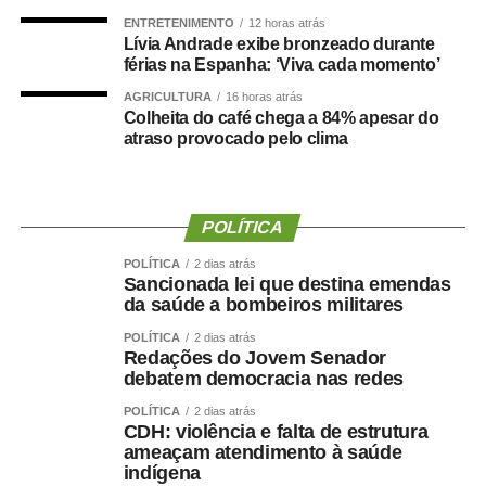
A programação dos Jogos Olímpicos conta com
ENTRETENIMENTO
12 horas atrás
Lívia Andrade exibe bronzeado durante
modalidades coletivas e individuais, como basquetebol,
férias na Espanha: ‘Viva cada momento’
futsal, futebol sete, handebol, voleibol, ciclismo, mountain
bike, natação, karatê, tênis de mesa, xadrez, basquete
AGRICULTURA
16 horas atrás
Colheita do café chega a 84% apesar do
3×3, beach tennis, futevôlei e vôlei de praia. Já os 3º
atraso provocado pelo clima
Jogos Paralímpicos de Sinop contarão com disputas de
atletismo, natação, tênis de mesa, xadrez, vôlei de praia e
boliche, nas categorias masculina e feminina.
POLÍTICA
O secretário municipal de Cultura, Esporte e Turismo,
POLÍTICA
2 dias atrás
Gabriel Vasconcelos, destacou que os jogos representam
Sancionada lei que destina emendas
uma das principais ações de incentivo ao esporte
da saúde a bombeiros militares
desenvolvidas pela Prefeitura de Sinop e contribuem
POLÍTICA
2 dias atrás
para ampliar a participação da população em atividades
Redações do Jovem Senador
debatem democracia nas redes
esportivas. “Os Jogos Olímpicos e os Jogos Paralímpicos
de Sinop são eventos tradicionais e muito aguardados
POLÍTICA
2 dias atrás
CDH: violência e falta de estrutura
pela comunidade esportiva. A competição oferece
ameaçam atendimento à saúde
oportunidades para atletas de diferentes modalidades
indígena
demonstrarem seu potencial, conquistarem resultados e