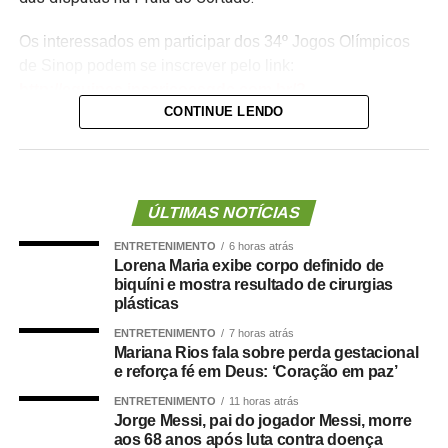
Os interessados em participar dos 34º Jogos Olímpicos
de Sinop podem se inscrever pelo link:
http://equipes.inscricoesgdc.com.br/?
CONTINUE LENDO
&Comp=948AF46AD1&Cli=4EC5B2AA
. Já as
inscrições para os 3º Jogos Paralímpicos de Sinop estão
disponíveis no link:
http://equipes.inscricoesgdc.com.br/?
&Comp=66DC413E3C&Cli=D046312B
.
ÚLTIMAS NOTÍCIAS
ENTRETENIMENTO
6 horas atrás
Entre as novidades desta edição está a inclusão das
Lorena Maria exibe corpo definido de
modalidades de boliche e vôlei de praia nos Jogos
biquíni e mostra resultado de cirurgias
Paralímpicos. Outra atração será o passeio ciclístico, com
plásticas
percurso entre o Residencial Paris e a Praia do Cortado,
ENTRETENIMENTO
7 horas atrás
aberto à participação da comunidade. A Praia do Cortado
Mariana Rios fala sobre perda gestacional
e reforça fé em Deus: ‘Coração em paz’
também passa a integrar oficialmente a programação
esportiva dos jogos. As disputas de beach tennis, vôlei de
ENTRETENIMENTO
11 horas atrás
Jorge Messi, pai do jogador Messi, morre
praia e futevôlei serão realizadas no local.
aos 68 anos após luta contra doença