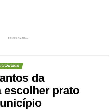
PROPAGANDA
CONOMIA
antos da
 escolher prato
município