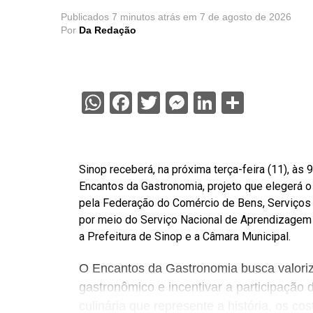
Publicados
7 minutos atrás
em
7 de agosto de 2026
Por
Da Redação
WhatsApp
Facebook
Twitter
Messenger
LinkedIn
Share
Sinop receberá, na próxima terça-feira (11), às
Encantos da Gastronomia, projeto que elegerá o p
pela Federação do Comércio de Bens, Serviços
por meio do Serviço Nacional de Aprendizagem
a Prefeitura de Sinop e a Câmara Municipal.
O Encantos da Gastronomia busca valorizar
gastronômico e incentivar a participaçã
culinária que represente a história, os co