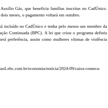
uxílio Gás, que beneficia famílias inscritas no CadÚnico.
 dois meses, o pagamento voltará em outubro.
stá incluído no CadÚnico e tenha pelo menos um membro da
tação Continuada (BPC). A lei que criou o programa definiu
terá preferência, assim como mulheres vítimas de violência
brasil.ebc.com.br/economia/noticia/2024-09/caixa-comeca-
r
In
re