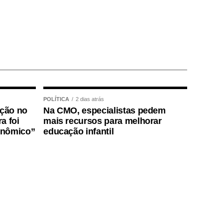
POLÍTICA
2 dias atrás
ição no
Na CMO, especialistas pedem
a foi
mais recursos para melhorar
onômico”
educação infantil