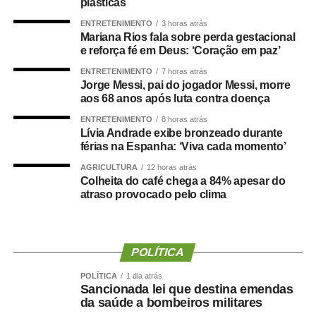
Paralímpicos. Outra atração será o passeio ciclístico, com
plásticas
percurso entre o Residencial Paris e a Praia do Cortado,
ENTRETENIMENTO
3 horas atrás
aberto à participação da comunidade. A Praia do Cortado
Mariana Rios fala sobre perda gestacional
e reforça fé em Deus: ‘Coração em paz’
também passa a integrar oficialmente a programação
esportiva dos jogos. As disputas de beach tennis, vôlei de
ENTRETENIMENTO
7 horas atrás
Jorge Messi, pai do jogador Messi, morre
praia e futevôlei serão realizadas no local.
aos 68 anos após luta contra doença
A programação dos Jogos Olímpicos conta com
ENTRETENIMENTO
8 horas atrás
Lívia Andrade exibe bronzeado durante
modalidades coletivas e individuais, como basquetebol,
férias na Espanha: ‘Viva cada momento’
futsal, futebol sete, handebol, voleibol, ciclismo, mountain
bike, natação, karatê, tênis de mesa, xadrez, basquete
AGRICULTURA
12 horas atrás
Colheita do café chega a 84% apesar do
3×3, beach tennis, futevôlei e vôlei de praia. Já os 3º
atraso provocado pelo clima
Jogos Paralímpicos de Sinop contarão com disputas de
atletismo, natação, tênis de mesa, xadrez, vôlei de praia e
boliche, nas categorias masculina e feminina.
POLÍTICA
O secretário municipal de Cultura, Esporte e Turismo,
POLÍTICA
1 dia atrás
Gabriel Vasconcelos, destacou que os jogos representam
Sancionada lei que destina emendas
uma das principais ações de incentivo ao esporte
da saúde a bombeiros militares