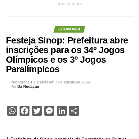
PROPAGANDA
ECONOMIA
Festeja Sinop: Prefeitura abre
inscrições para os 34º Jogos
Olímpicos e os 3º Jogos
Paralímpicos
Publicados
1 dia atrás
em
7 de agosto de 2026
Por
Da Redação
WhatsApp
Facebook
Twitter
Messenger
LinkedIn
Share