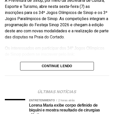
A Prefeitura de Sinop, por meio da Secretaria de Cultura,
Esporte e Turismo, abre nesta sexta-feira (7) as
inscrições para os 34º Jogos Olímpicos de Sinop e os 3º
Jogos Paralímpicos de Sinop. As competições integram a
programação do Festeja Sinop 2026 e chegam à edição
deste ano com novas modalidades e a realização de parte
das disputas na Praia do Cortado.
Os interessados em participar dos 34º Jogos Olímpicos
de Sinop podem se inscrever pelo link:
http://equipes.inscricoesgdc.com.br/?
CONTINUE LENDO
&Comp=948AF46AD1&Cli=4EC5B2AA
. Já as
inscrições para os 3º Jogos Paralímpicos de Sinop estão
disponíveis no link:
http://equipes.inscricoesgdc.com.br/?
&Comp=66DC413E3C&Cli=D046312B
.
ÚLTIMAS NOTÍCIAS
ENTRETENIMENTO
2 horas atrás
Entre as novidades desta edição está a inclusão das
Lorena Maria exibe corpo definido de
modalidades de boliche e vôlei de praia nos Jogos
biquíni e mostra resultado de cirurgias