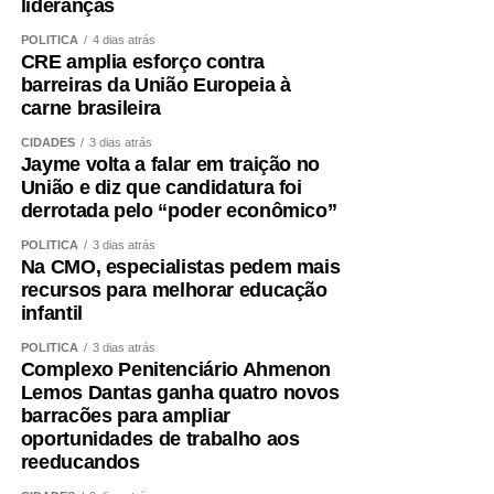
lideranças
POLÍTICA
4 dias atrás
CRE amplia esforço contra
barreiras da União Europeia à
carne brasileira
CIDADES
3 dias atrás
Jayme volta a falar em traição no
União e diz que candidatura foi
derrotada pelo “poder econômico”
POLÍTICA
3 dias atrás
Na CMO, especialistas pedem mais
recursos para melhorar educação
infantil
POLÍTICA
3 dias atrás
Complexo Penitenciário Ahmenon
Lemos Dantas ganha quatro novos
barracões para ampliar
oportunidades de trabalho aos
reeducandos