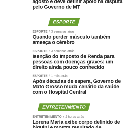
agosto e deve definir apoio na disputa
e tornam a competição ainda mais atrativa para atletas,
pelo Governo de MT
familiares e espectadores. O esporte tem a capacidade
de unir pessoas, promover inclusão e contribuir para a
ESPORTE
qualidade de vida da população”, explicou.
ESPORTE
3 semanas atrás
Os 34º Jogos Olímpicos de Sinop e os 3º Jogos
Quando perder músculo também
Paralímpicos de Sinop integram a programação do
ameaça o cérebro
Festeja Sinop 2026. Promovido pela Prefeitura de Sinop,
ESPORTE
3 semanas atrás
o Festeja Sinop 2026 será realizado de 30 de agosto a 14
Isenção do Imposto de Renda para
pessoas com doenças graves: um
de setembro, em celebração aos 52 anos de fundação do
direito ainda pouco conhecido
município. O calendário oficial das festividades será
divulgado nos próximos dias pela Prefeitura de Sinop.
ESPORTE
1 mês atrás
Após décadas de espera, Governo de
Mato Grosso muda cenário da saúde
com o Hospital Central
ENTRETENIMENTO
COMENTE ABAIXO:
ENTRETENIMENTO
2 horas atrás
Lorena Maria exibe corpo definido de
WhatsApp
Facebook
Twitter
Messenger
LinkedIn
Share
biquíni e mostra resultado de