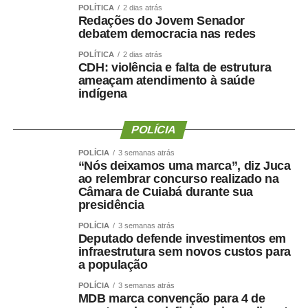
desenvolvidas pela Prefeitura de Sinop e contribuem
POLÍTICA
2 dias atrás
para ampliar a participação da população em atividades
Redações do Jovem Senador
debatem democracia nas redes
esportivas. “Os Jogos Olímpicos e os Jogos Paralímpicos
de Sinop são eventos tradicionais e muito aguardados
POLÍTICA
2 dias atrás
CDH: violência e falta de estrutura
pela comunidade esportiva. A competição oferece
ameaçam atendimento à saúde
oportunidades para atletas de diferentes modalidades
indígena
demonstrarem seu potencial, conquistarem resultados e
representarem suas equipes. Além disso, os jogos
POLÍCIA
incentivam a prática esportiva e fortalecem o esporte
como ferramenta de integração social e desenvolvimento
POLÍCIA
3 semanas atrás
“Nós deixamos uma marca”, diz Juca
humano”, afirmou.
ao relembrar concurso realizado na
Câmara de Cuiabá durante sua
O secretário também destacou que as novidades desta
presidência
edição ampliam o alcance do evento e aproximam ainda
POLÍCIA
3 semanas atrás
mais a população das atividades esportivas. “A inclusão
Deputado defende investimentos em
de novas modalidades e a realização de disputas na
infraestrutura sem novos custos para
Praia do Cortado representam mais uma evolução dos
a população
jogos. Essas mudanças ampliam as oportunidades de
POLÍCIA
3 semanas atrás
participação, valorizam os espaços públicos do município
MDB marca convenção para 4 de