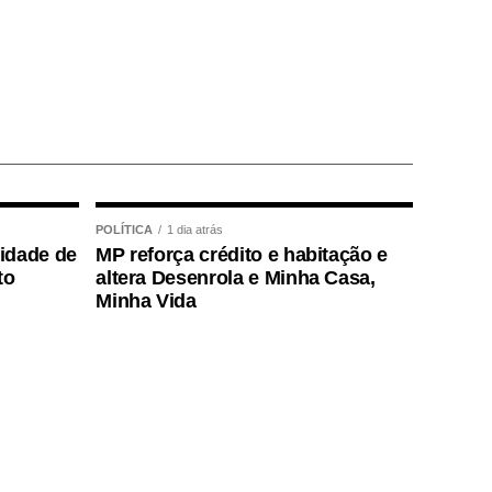
POLÍTICA
1 dia atrás
lidade de
MP reforça crédito e habitação e
to
altera Desenrola e Minha Casa,
Minha Vida