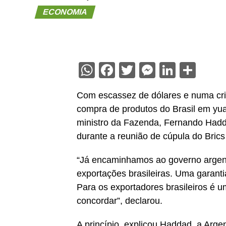
ECONOMIA
WhatsApp
Facebook
Twitter
Messenge
Linked
Sha
Com escassez de dólares e numa cri
compra de produtos do Brasil em yuan
ministro da Fazenda, Fernando Hadda
durante a reunião de cúpula do Brics
“Já encaminhamos ao governo argen
exportações brasileiras. Uma garanti
Para os exportadores brasileiros é u
concordar”, declarou.
A princípio, explicou Haddad, a Arge