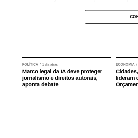
A reunião também contou com a presença 
CON
técnica da Secretaria Municipal de Obras
Construtor, Toninho Bernardes e Dilmai
fiscalização realizada na estrada.
Um novo encontro entre representantes do
empresa deverá ser realizado, em breve, 
POLÍTICA
1 dia atrás
ECONOMIA
compromissos assumidos durante a reuni
Marco legal da IA deve proteger
Cidades,
jornalismo e direitos autorais,
lideram 
A Estrada Selene é uma importante via d
aponta debate
Orçamen
desempenha papel fundamental no escoa
grandes produtores até agricultores famili
A obra foi iniciada em 2024 e contempla 
investimento total de R$ 10,4 milhões. De
convênio firmado com o Governo do Estad