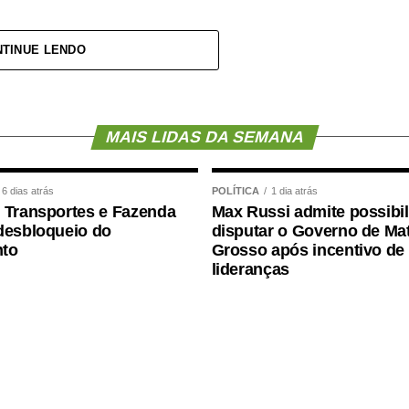
do vice-prefeito Paulinho Abreu, da equipe
TINUE LENDO
 e dos vereadores Célio Garcia, Zezinho
r Callegaro, que também acompanharam a
MAIS LIDAS DA SEMANA
 Executivo, do Legislativo, da equipe técnica e da
para avaliar os avanços em relação aos
6 dias atrás
POLÍTICA
1 dia atrás
ão.
 Transportes e Fazenda
Max Russi admite possibi
desbloqueio do
disputar o Governo de Ma
e acesso às comunidades rurais da região e
to
Grosso após incentivo de
lideranças
mento da produção agrícola, atendendo desde
ares.
a pavimentação de 6,8 quilômetros, com
sse valor, R$ 4,2 milhões são provenientes de
o de Mato Grosso, articulado pelo deputado