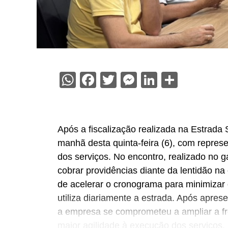
WhatsApp
Facebook
Twitter
Messenger
LinkedIn
Share
Após a fiscalização realizada na Estrada 
manhã desta quinta-feira (6), com repre
dos serviços. No encontro, realizado no g
cobrar providências diante da lentidão n
de acelerar o cronograma para minimizar 
utiliza diariamente a estrada. Após apre
a empresa se comprometeu a ampliar a fre
maior agilidade à execução dos serviços.