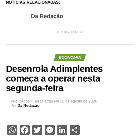
NOTÍCIAS RELACIONADAS:
Da Redação
PROPAGANDA
ECONOMIA
Desenrola Adimplentes
começa a operar nesta
segunda-feira
Publicados
4 horas atrás
em
10 de agosto de 2026
Por
Da Redação
WhatsApp
Facebook
Twitter
Messenger
LinkedIn
Share