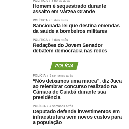
POLÍTICA
3 horas atrás
queriam pagar, mas
Homem é sequestrado durante
não estavam
assalto em Várzea Grande
conseguindo. Voltaram
POLÍTICA
3 dias atrás
Sancionada lei que destina emendas
agora, com essa ajuda
da saúde a bombeiros militares
do governo, a poder
POLÍTICA
4 dias atrás
Redações do Jovem Senador
pagar em dia”, afirmou
debatem democracia nas redes
durante o
lançamento
POLÍCIA
das medidas
.
POLÍCIA
3 semanas atrás
“Nós deixamos uma marca”, diz Juca
ao relembrar concurso realizado na
Lançado em 2023, o Desenrola foi criado para facilitar
Câmara de Cuiabá durante sua
a renegociação de dívidas e a recuperação financeira
presidência
das famílias.
Segundo o governo, o programa já
POLÍCIA
4 semanas atrás
beneficiou 7,5 milhões de famílias. A nova fase busca
Deputado defende investimentos em
ampliar os incentivos também para consumidores que
infraestrutura sem novos custos para
mantêm os pagamentos em dia.
a população