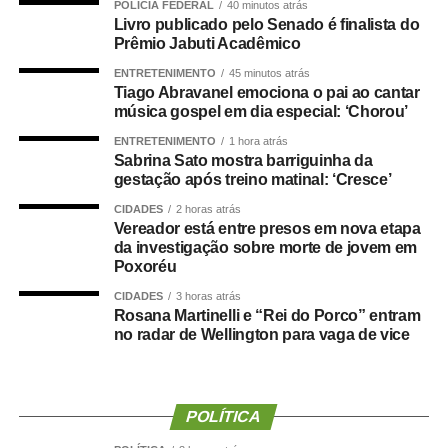
POLÍCIA FEDERAL
40 minutos atrás
linha voltada a estudantes e ex-estudantes adimplentes
Livro publicado pelo Senado é finalista do
do Fundo de Financiamento Estudantil (Fies) e medidas
Prêmio Jabuti Acadêmico
para trabalhadores com carteira assinada.
ENTRETENIMENTO
45 minutos atrás
Tiago Abravanel emociona o pai ao cantar
Segundo o ministro da Fazenda, Dario Durigan, a nova
música gospel em dia especial: ‘Chorou’
etapa amplia o alcance do Desenrola, criado
ENTRETENIMENTO
1 hora atrás
originalmente para renegociar dívidas de pessoas
Sabrina Sato mostra barriguinha da
inadimplentes.
gestação após treino matinal: ‘Cresce’
CIDADES
2 horas atrás
“O valor que a gente
Vereador está entre presos em nova etapa
da investigação sobre morte de jovem em
defende no Desenrola é
Poxoréu
o pagamento, em dia,
CIDADES
3 horas atrás
Rosana Martinelli e “Rei do Porco” entram
das contas. Os
no radar de Wellington para vaga de vice
depoimentos que a
gente ouviu mostram
POLÍTICA
isso: as pessoas