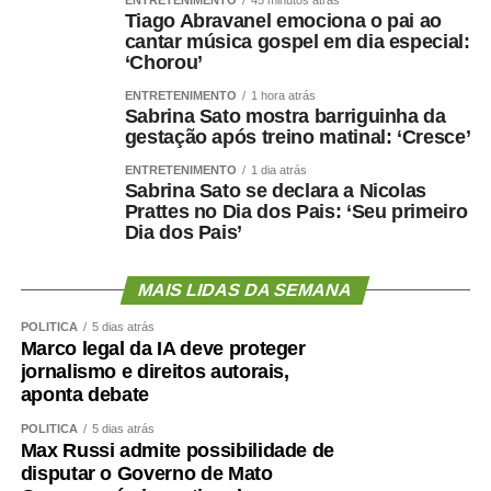
ENTRETENIMENTO
45 minutos atrás
Tiago Abravanel emociona o pai ao
cantar música gospel em dia especial:
Todas as informações oficiais sobre o programa estão
‘Chorou’
disponíveis nos canais do Ministério da Fazenda.
ENTRETENIMENTO
1 hora atrás
Sabrina Sato mostra barriguinha da
gestação após treino matinal: ‘Cresce’
TOP FAMOSOS
ENTRETENIMENTO
1 dia atrás
Sabrina Sato se declara a Nicolas
Prattes no Dia dos Pais: ‘Seu primeiro
COMENTE ABAIXO:
Dia dos Pais’
WhatsApp
Facebook
Twitter
Messenger
LinkedIn
Share
MAIS LIDAS DA SEMANA
POLÍTICA
5 dias atrás
Marco legal da IA deve proteger
jornalismo e direitos autorais,
aponta debate
POLÍTICA
5 dias atrás
Max Russi admite possibilidade de
disputar o Governo de Mato