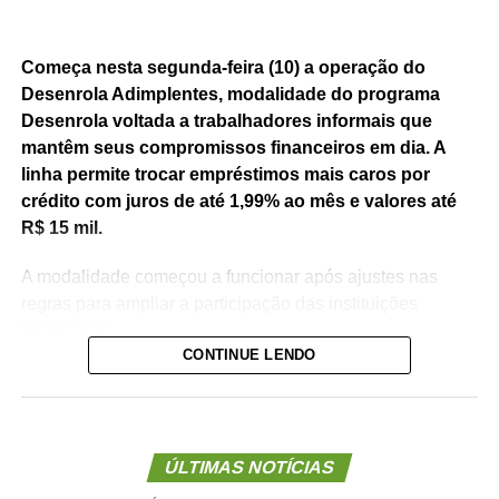
Começa nesta segunda-feira (10) a operação do
Desenrola Adimplentes, modalidade do programa
Desenrola voltada a trabalhadores informais que
mantêm seus compromissos financeiros em dia. A
linha permite trocar empréstimos mais caros por
crédito com juros de até 1,99% ao mês e valores até
R$ 15 mil.
A modalidade começou a funcionar após ajustes nas
regras para ampliar a participação das instituições
financeiras.
CONTINUE LENDO
O Desenrola Adimplentes é uma das três frentes
lançadas pelo governo federal para ampliar o acesso ao
crédito.
ÚLTIMAS NOTÍCIAS
Além dos trabalhadores informais, o pacote inclui uma