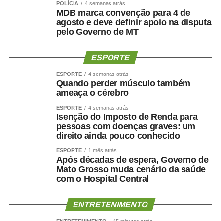
POLÍCIA
4 semanas atrás
Alerta
MDB marca convenção para 4 de
agosto e deve definir apoio na disputa
pelo Governo de MT
Em meio a este e outros programas de renegociação de
dívidas que vêm sendo implementados pelo governo
ESPORTE
federal, o Ministério da Fazenda alertou para golpes que
usam anúncios falsos, mensagens e links enviados pela
ESPORTE
4 semanas atrás
internet para atrair pessoas interessadas.
Quando perder músculo também
ameaça o cérebro
Segundo a pasta, a renegociação é feita
ESPORTE
4 semanas atrás
exclusivamente nas instituições financeiras, sem
Isenção do Imposto de Renda para
pessoas com doenças graves: um
intermediação de sites específicos do governo ou
direito ainda pouco conhecido
envio de links por SMS e aplicativos.
ESPORTE
1 mês atrás
Após décadas de espera, Governo de
Levantamento do NetLab/UFRJ identificou 544 anúncios
Mato Grosso muda cenário da saúde
fraudulentos nas plataformas da Meta entre abril e junho,
com o Hospital Central
dos quais 38% utilizavam inteligência artificial e 72%
exploravam indevidamente a imagem do governo e de
ENTRETENIMENTO
marcas conhecidas para conferir aparência de
legitimidade às fraudes.