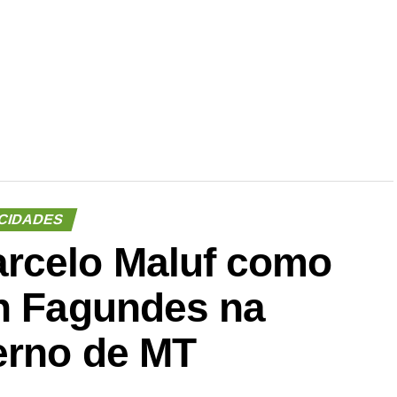
CIDADES
rcelo Maluf como
on Fagundes na
erno de MT