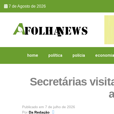
7 de Agosto de 2026
home
política
polícia
economi
Secretárias visi
Publicado em
7 de julho de 2026
Por
Da Redação