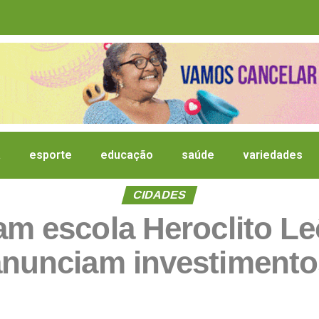
a
esporte
educação
saúde
variedades
CIDADES
tam escola Heroclito L
anunciam investimento