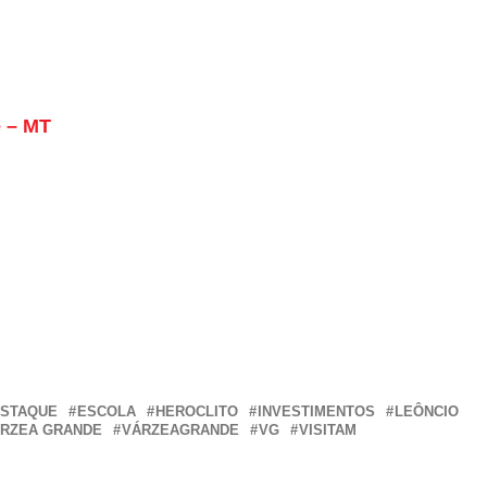
e – MT
r
In
re
STAQUE
ESCOLA
HEROCLITO
INVESTIMENTOS
LEÔNCIO
RZEA GRANDE
VÁRZEAGRANDE
VG
VISITAM