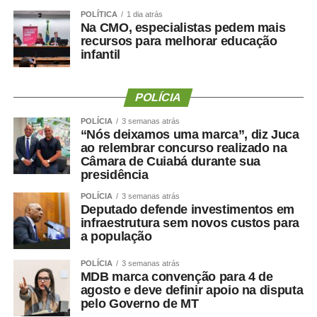
POLÍTICA
1 dia atrás
Irmão do Salão
Na CMO, especialistas pedem mais
Missionária Elaine Belussi
recursos para melhorar educação
infantil
Frida Aila
Pastor Samuel Ferreira
Médico Walid Khalil
POLÍCIA
Pastor Sargento Gualterney
Pablo Diniz
POLÍCIA
3 semanas atrás
“Nós deixamos uma marca”, diz Juca
Regis Cardoso
ao relembrar concurso realizado na
Sargento Jucá
Câmara de Cuiabá durante sua
Victor Carvalho
presidência
Fredison Dias
POLÍCIA
3 semanas atrás
Hedvaldo Costa
Deputado defende investimentos em
infraestrutura sem novos custos para
Carlos Dorilêo Jr.
a população
Dra. Ana Rosa Job
Rosângela Santos
POLÍCIA
3 semanas atrás
Irmão Aparecido
MDB marca convenção para 4 de
agosto e deve definir apoio na disputa
Arthur Garcia
pelo Governo de MT
Elizeu Nascimento