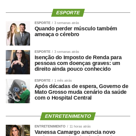
Flaviane do Bolsonaro
Milton Baldin
ESPORTE
Neles do Operário
ESPORTE
3 semanas atrás
Regina Ferraz
Quando perder músculo também
Riene Enfermeira
ameaça o cérebro
Silvestre
Vandinho Patriota
ESPORTE
3 semanas atrás
Cezinha da Econ
Isenção do Imposto de Renda para
Wellington WG
pessoas com doenças graves: um
direito ainda pouco conhecido
ESPORTE
1 mês atrás
Após décadas de espera, Governo de
Mato Grosso muda cenário da saúde
COMENTE ABAIXO:
com o Hospital Central
WhatsApp
Facebook
Twitter
Messenger
LinkedIn
Share
ENTRETENIMENTO
ENTRETENIMENTO
11 horas atrás
Vanessa Camargo anuncia novo