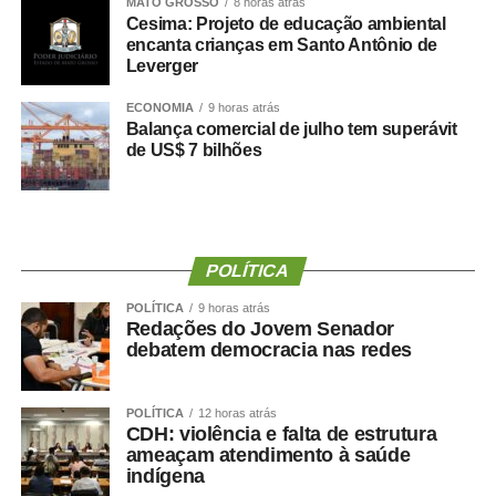
MATO GROSSO
8 horas atrás
Cesima: Projeto de educação ambiental
Durante a convenção, o Partido Novo também
encanta crianças em Santo Antônio de
Leverger
homologou os nomes que disputarão vagas na Câmara
dos Deputados e na Assembleia Legislativa de Mato
ECONOMIA
9 horas atrás
Grosso.
Balança comercial de julho tem superávit
de US$ 7 bilhões
Candidatos a deputado federal:
A Carequinha
Delegado Sérgio
Caio Cordeiro
POLÍTICA
Gal Rodrigues
POLÍTICA
9 horas atrás
Doutora Débora
Redações do Jovem Senador
debatem democracia nas redes
Professor Haroldo
Cabo Menegatti
Vinicius Santana
POLÍTICA
12 horas atrás
Bolsonaro da Shopee
CDH: violência e falta de estrutura
ameaçam atendimento à saúde
indígena
Candidatos a deputado estadual: