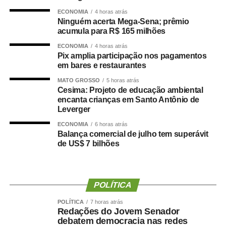
direção nacional do Partido Liberal, presidida por
ECONOMIA
4 horas atrás
Ninguém acerta Mega-Sena; prêmio
Valdemar Costa Neto.
acumula para R$ 165 milhões
O presidente estadual do PL, Ananias Filho, confirmou
ECONOMIA
4 horas atrás
Pix amplia participação nos pagamentos
que a legenda aprovou a indicação de Marcelo Maluf
em bares e restaurantes
para a vaga de vice-governador.
MATO GROSSO
5 horas atrás
Cesima: Projeto de educação ambiental
Chapas proporcionais
encanta crianças em Santo Antônio de
Leverger
Durante a convenção, o Partido Novo também
ECONOMIA
6 horas atrás
homologou os nomes que disputarão vagas na Câmara
Balança comercial de julho tem superávit
dos Deputados e na Assembleia Legislativa de Mato
de US$ 7 bilhões
Grosso.
Candidatos a deputado federal:
POLÍTICA
A Carequinha
POLÍTICA
7 horas atrás
Delegado Sérgio
Redações do Jovem Senador
Caio Cordeiro
debatem democracia nas redes