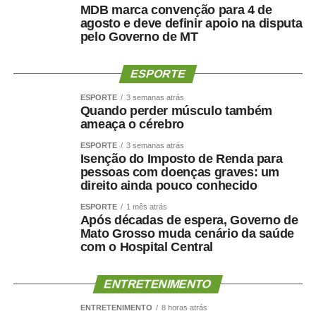
Fredison Dias
MDB marca convenção para 4 de
agosto e deve definir apoio na disputa
Hedvaldo Costa
pelo Governo de MT
Carlos Dorilêo Jr.
Dra. Ana Rosa Job
ESPORTE
Rosângela Santos
Irmão Aparecido
ESPORTE
3 semanas atrás
Arthur Garcia
Quando perder músculo também
ameaça o cérebro
Elizeu Nascimento
Flaviane do Bolsonaro
ESPORTE
3 semanas atrás
Isenção do Imposto de Renda para
Milton Baldin
pessoas com doenças graves: um
Neles do Operário
direito ainda pouco conhecido
Regina Ferraz
ESPORTE
1 mês atrás
Riene Enfermeira
Após décadas de espera, Governo de
Silvestre
Mato Grosso muda cenário da saúde
Vandinho Patriota
com o Hospital Central
Cezinha da Econ
Wellington WG
ENTRETENIMENTO
ENTRETENIMENTO
8 horas atrás