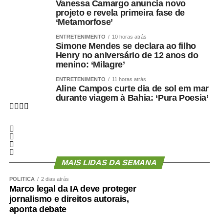
Vanessa Camargo anuncia novo
projeto e revela primeira fase de
‘Metamorfose’
COMENTE ABAIXO:
ENTRETENIMENTO
10 horas atrás
Simone Mendes se declara ao filho
Henry no aniversário de 12 anos do
WhatsApp
Facebook
Twitter
Messenger
LinkedIn
Share
menino: ‘Milagre’
ENTRETENIMENTO
11 horas atrás
Aline Campos curte dia de sol em mar
durante viagem à Bahia: ‘Pura Poesia’
MAIS LIDAS DA SEMANA
POLÍTICA
2 dias atrás
Marco legal da IA deve proteger
jornalismo e direitos autorais,
aponta debate