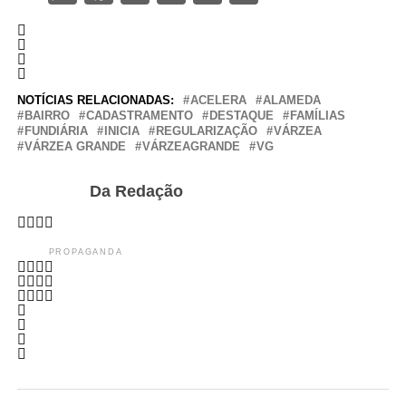
NOTÍCIAS RELACIONADAS:
ACELERA
ALAMEDA
BAIRRO
CADASTRAMENTO
DESTAQUE
FAMÍLIAS
FUNDIÁRIA
INICIA
REGULARIZAÇÃO
VÁRZEA
VÁRZEA GRANDE
VÁRZEAGRANDE
VG
Da Redação
PROPAGANDA