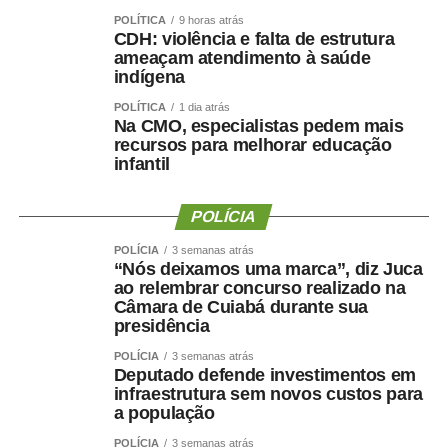
Gal Rodrigues
POLÍTICA
9 horas atrás
Doutora Débora
CDH: violência e falta de estrutura
ameaçam atendimento à saúde
Professor Haroldo
indígena
Cabo Menegatti
Vinicius Santana
POLÍTICA
1 dia atrás
Na CMO, especialistas pedem mais
Bolsonaro da Shopee
recursos para melhorar educação
infantil
Candidatos a deputado estadual:
POLÍCIA
Irmão do Salão
Missionária Elaine Belussi
POLÍCIA
3 semanas atrás
Frida Aila
“Nós deixamos uma marca”, diz Juca
ao relembrar concurso realizado na
Pastor Samuel Ferreira
Câmara de Cuiabá durante sua
Médico Walid Khalil
presidência
Pastor Sargento Gualterney
POLÍCIA
3 semanas atrás
Pablo Diniz
Deputado defende investimentos em
Regis Cardoso
infraestrutura sem novos custos para
Sargento Jucá
a população
Victor Carvalho
POLÍCIA
3 semanas atrás