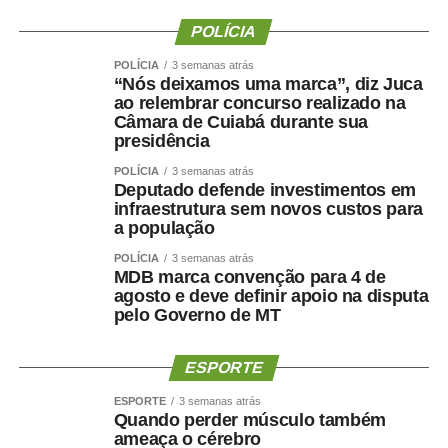
Fonte:
Pensar Agro
POLÍCIA
POLÍCIA
3 semanas atrás
“Nós deixamos uma marca”, diz Juca
ao relembrar concurso realizado na
COMENTE ABAIXO:
Câmara de Cuiabá durante sua
presidência
WhatsApp
Facebook
Twitter
Messenger
LinkedIn
Share
POLÍCIA
3 semanas atrás
Deputado defende investimentos em
infraestrutura sem novos custos para
a população
POLÍCIA
3 semanas atrás
MDB marca convenção para 4 de
agosto e deve definir apoio na disputa
pelo Governo de MT
ESPORTE
ESPORTE
3 semanas atrás
Quando perder músculo também
ameaça o cérebro