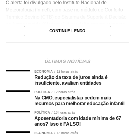
O alerta foi divulgado pelo Instituto Nacional de
Meteorologia (Inmet), com base no módulo de Conforto
Térmico Bovino (CTB) do Sistema de Suporte à Decisão
na Agropecuária (Sisdagro). A previsão aponta aumento
CONTINUE LENDO
gradual das áreas classificadas nas categorias de perigo
e emergência.
Porto Velho, em Rondônia, deve enfrentar uma das
situações mais críticas, com índices elevados durante
ÚLTIMAS NOTÍCIAS
praticamente todo o período. Lábrea, no Amazonas, deve
ECONOMIA
12 horas atrás
oscilar entre alerta e perigo. Em Juara, em Mato Grosso, e
Redução da taxa de juros ainda é
São Félix do Xingu, no Pará, a condição pode passar de
insuficiente, avaliam entidades
alerta para perigo no domingo.
POLÍTICA
12 horas atrás
Na CMO, especialistas pedem mais
O sistema utiliza o Índice de Temperatura e Umidade
recursos para melhorar educação infantil
(ITU), que combina as duas variáveis para medir o nível
POLÍTICA
13 horas atrás
de desconforto dos bovinos. Quanto maior o índice, mais
Aposentadoria com idade mínima de 67
dificuldade o animal encontra para eliminar o calor
anos? Isso é FALSO!
acumulado no organismo.
ECONOMIA
13 horas atrás