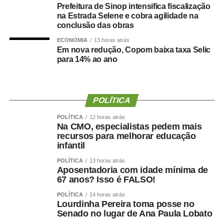
Prefeitura de Sinop intensifica fiscalização
Vacas em lactação, bovinos de alta produtividade e
na Estrada Selene e cobra agilidade na
conclusão das obras
animais mantidos em sistemas intensivos são os mais
vulneráveis. Entre os sinais de estresse estão respiração
ECONOMIA
13 horas atrás
Em nova redução, Copom baixa taxa Selic
ofegante, salivação excessiva, apatia e redução do
para 14% ao ano
consumo de água e alimento.
O Inmet recomenda manter água limpa e fresca
disponível durante todo o dia, garantir sombra natural ou
POLÍTICA
artificial e concentrar a alimentação nas primeiras horas
POLÍTICA
12 horas atrás
da manhã ou no fim da tarde. Transporte, vacinação e
Na CMO, especialistas pedem mais
outros manejos devem ser evitados nos horários de maior
recursos para melhorar educação
calor.
infantil
POLÍTICA
13 horas atrás
Em Corumbá, em Mato Grosso do Sul, o risco deve
Aposentadoria com idade mínima de
permanecer entre atenção e alerta. No Sul, em grande
67 anos? Isso é FALSO!
parte do Sudeste e no leste do Nordeste, as condições
POLÍTICA
14 horas atrás
previstas são mais favoráveis ao conforto dos rebanhos.
Lourdinha Pereira toma posse no
Senado no lugar de Ana Paula Lobato